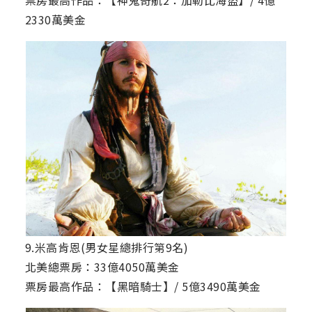
2330萬美金
9.米高肯恩(男女星總排行第9名)
北美總票房：33億4050萬美金
票房最高作品：【黑暗騎士】/ 5億3490萬美金