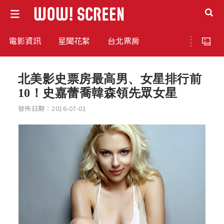
電影資訊
星聞花絮
台北票房
北美影史票房最高男、女星排行前
10！史嘉蕾喬韓森領先眾女星
發佈日期：2016-07-01