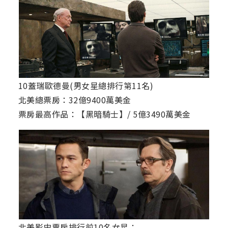
10蓋瑞歐德曼(男女星總排行第11名)
北美總票房：32億9400萬美金
票房最高作品：【黑暗騎士】/ 5億3490萬美金
北美影史票房排行前10名女星：