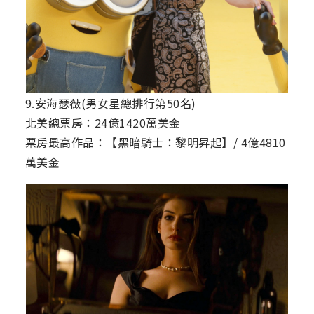
9.安海瑟薇(男女星總排行第50名)
北美總票房：24億1420萬美金
票房最高作品：【黑暗騎士：黎明昇起】/ 4億4810
萬美金