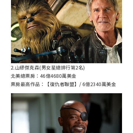
2.山繆傑克森(男女星總排行第2名)
北美總票房：46億4680萬美金
票房最高作品：【復仇者聯盟】/ 6億2340萬美金