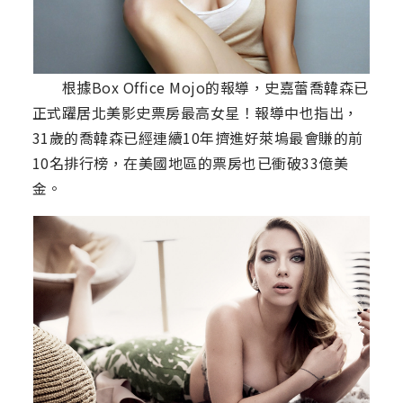
根據Box Office Mojo的報導，史嘉蕾喬韓森已
正式躍居北美影史票房最高女星！報導中也指出，
31歲的喬韓森已經連續10年擠進好萊塢最會賺的前
10名排行榜，在美國地區的票房也已衝破33億美
金。