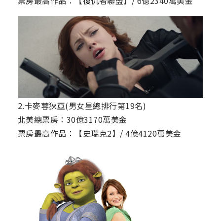
票房最高作品：【復仇者聯盟】/ 6億2340萬美金
2.卡麥蓉狄亞(男女星總排行第19名)
北美總票房：30億3170萬美金
票房最高作品：【史瑞克2】/ 4億4120萬美金