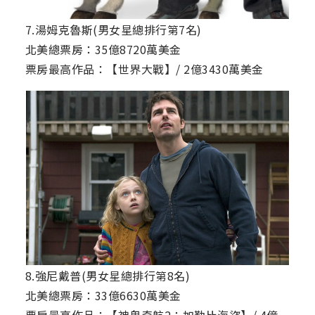
7.湯姆克魯斯(男女星總排行第7名)
北美總票房：35億8720萬美金
票房最高作品：【世界大戰】/ 2億3430萬美金
8.強尼戴普(男女星總排行第8名)
北美總票房：33億6630萬美金
票房最高作品：【神鬼奇航2：加勒比海盜】/ 4億