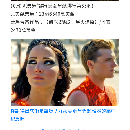
10.珍妮佛勞倫斯(男女星總排行第55名)
北美總票房：23億6540萬美金
票房最高作品：【飢餓遊戲2：星火燎原】/ 4億
2470萬美金
你認得出來他是誰嗎？好萊塢明星們超稚嫩的高中
紀念照