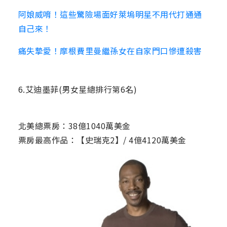
阿娘威唷！這些驚險場面好萊塢明星不用代打通通
自己來！
痛失摯愛！摩根費里曼繼孫女在自家門口慘遭殺害
6.艾迪墨菲(男女星總排行第6名)
北美總票房：38億1040萬美金
票房最高作品：【史瑞克2】/ 4億4120萬美金