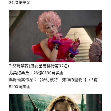
2470萬美金
7.艾瑪華森(男女星總排行第32名)
北美總票房：26億8190萬美金
票房最高作品：【哈利波特：死神的聖物Ⅱ】/ 3億
8100萬美金