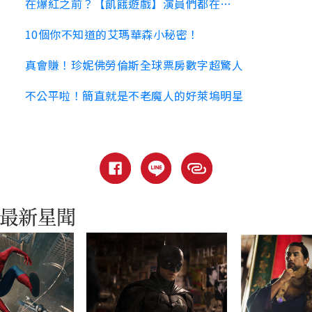
在爆紅之前？【飢餓遊戲】演員們都在…
10個你不知道的艾瑪華森小秘密！
真會賺！珍妮佛勞倫斯全球票房數字超驚人
不公平啦！簡直就是不老魔人的好萊塢明星