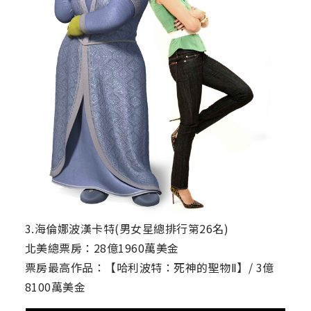
3.海倫娜波漢卡特(男女星總排行第26名)
北美總票房：28億1960萬美金
票房最高作品：【哈利波特：死神的聖物Ⅱ】/ 3億
8100萬美金