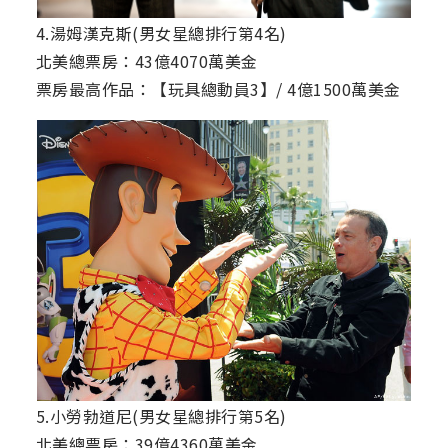
4.湯姆漢克斯(男女星總排行第4名)
北美總票房：43億4070萬美金
票房最高作品：【玩具總動員3】/ 4億1500萬美金
5.小勞勃道尼(男女星總排行第5名)
北美總票房：39億4360萬美金