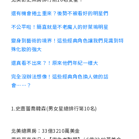
還有機會捲土重來？後勢不被看好的明星們
不公平啦！簡直就是不老魔人的好萊塢明星
變身到藝術的境界！這些經典角色讓我們見識到特
殊化妝的強大
還真看不出來？！原來他們年紀一樣大
完全沒辦法想像！這些經典角色換人做的話
會……？
1.史嘉蕾喬韓森(男女星總排行第10名)
北美總票房：33億3210萬美金