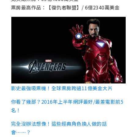
票房最高作品：【復仇者聯盟】/ 6億2340萬美金
影史最強吸票機！全球票房跨過11億美金大片
你看了幾部？2016年上半年網評最好/最差電影前5
名！
完全沒辦法想像！這些經典角色換人做的話
會……？