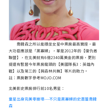
喬韓森之所以能穩坐女星中票房最高寶座，最
大功臣應該是「黑寡婦」，單是2012年的【復仇者
聯盟】，在北美就有6億2340萬美金的票房，更別
提還有暫居今年票房龍頭的【美國隊長3：英雄內
戰】以及第三的【與森林共舞】等片的助力。
註：票房數字參考MOJO.COM
北美影史票房排行前10名男星：
童星出身完美零崩壞---不只是黑寡婦的史嘉蕾喬韓
森