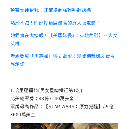
頂著女神封號！好萊塢超強輕熟齡辣媽
熱潮不滅！四部討論度最高的真人版電影！
她們實在太搶眼！【美國隊長3：英雄內戰】三大女
英雄
考慮發展「黑寡婦」獨立電影！漫威總裁凱文費吉
許承諾
1.哈里遜福特(男女星總排行第1名)
北美總票房：48億7140萬美金
票房最高作品：【STAR WARS：原力覺醒】/ 9億
3600萬美金