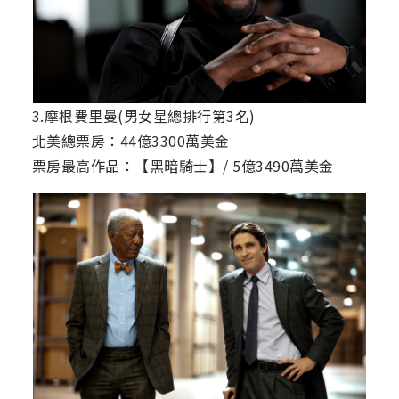
3.摩根費里曼(男女星總排行第3名)
北美總票房：44億3300萬美金
票房最高作品：【黑暗騎士】/ 5億3490萬美金