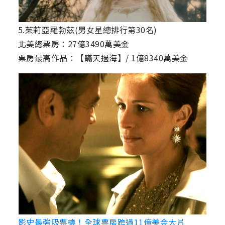
5.茱莉亞羅勃茲(男女星總排行第30名)
北美總票房：27億3490萬美金
票房最高作品：【瞞天過海】/ 1億8340萬美金
影史最強吸票機！全球票房跨過11億美金大片