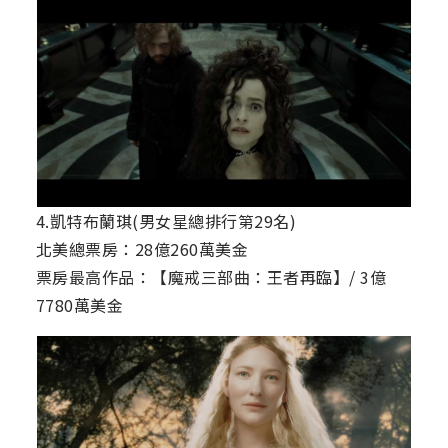
4.凱特布蘭琪(男女星總排行第29名)
北美總票房：28億260萬美金
票房最高作品：【魔戒三部曲：王者再臨】/ 3億
7780萬美金