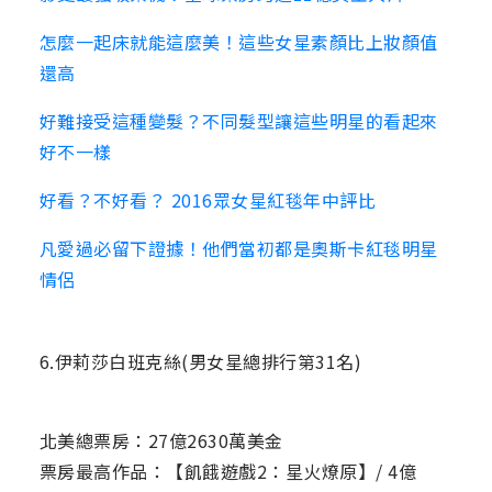
怎麼一起床就能這麼美！這些女星素顏比上妝顏值
還高
好難接受這種變髮？不同髮型讓這些明星的看起來
好不一樣
好看？不好看？ 2016眾女星紅毯年中評比
凡愛過必留下證據！他們當初都是奧斯卡紅毯明星
情侶
6.伊莉莎白班克絲(男女星總排行第31名)
北美總票房：27億2630萬美金
票房最高作品：【飢餓遊戲2：星火燎原】/ 4億