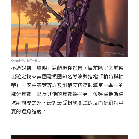
©AndyPark/Twitter
不過說到「鷹眼」這齣迷你影集，目前除了之前傳
出確定找來美國電視圈知名導演雙搭檔「柏特與柏
蒂」－安柏芬萊森以及凱蒂艾伍德執導第一季中的
部分集數，以及其他的集數將由另一位導演瑞斯湯
瑪斯執導之外，最近最受粉絲關注的反而是凱特畢
夏的選角進度。