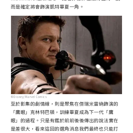
而是確定將會飾演凱特畢夏一角。
©Disney/Marvel Comics
至於影集的劇情線，則是聚焦在傑瑞米雷納飾演的
「鷹眼」克林特巴頓，訓練畢夏成為下一代「鷹
眼」的過程。只是有鑑於前前後後傳出的說法實在
是差很大，看來這回的選角消息我們最終也只能打