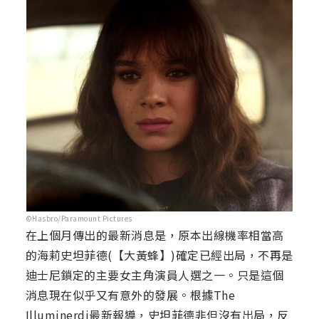
©Hasbro/Paramount Pictures
在上個月傳出的最新消息是，原本出線機率相當高
的海莉史坦菲德(【大黃蜂】)確定已經出局，不再是
迪士尼鎖定的主要女主角演員人選之一。只是這個
消息現在似乎又有意外的發展。根據The
Illuminerdi最新報導，史坦菲德非但沒有出局，反