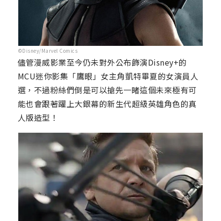
©Disney/Marvel Comics
儘管漫威影業至今仍未對外公布飾演Disney+的
MCU迷你影集「鷹眼」女主角凱特畢夏的女演員人
選，不過粉絲們倒是可以搶先一睹這個未來極有可
能也會跟著躍上大銀幕的新生代超級英雄角色的真
人版造型！