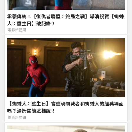
承襲傳統！【復仇者聯盟：終局之戰】導演祝賀【蜘蛛
人：重生日】破紀錄！
電影新星聞
【蜘蛛人：重生日】會重現制裁者和蜘蛛人的經典場面
嗎？湯姆霍蘭這樣說！
電影新星聞