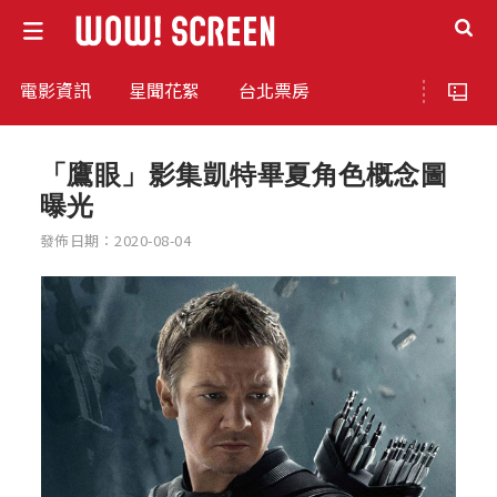
電影資訊
星聞花絮
台北票房
「鷹眼」影集凱特畢夏角色概念圖
曝光
發佈日期：2020-08-04