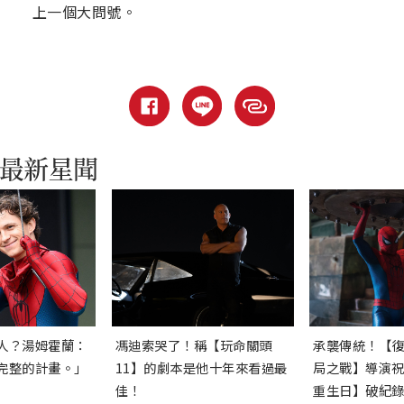
上一個大問號。
人？湯姆霍蘭：
馮迪索哭了！稱【玩命關頭
承襲傳統！【
完整的計畫。」
11】的劇本是他十年來看過最
局之戰】導演
佳！
重生日】破紀