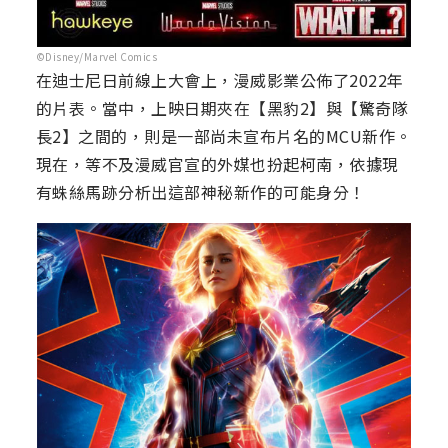
©Disney/Marvel Comics
在迪士尼日前線上大會上，漫威影業公佈了2022年
的片表。當中，上映日期夾在【黑豹2】與【驚奇隊
長2】之間的，則是一部尚未宣布片名的MCU新作。
現在，等不及漫威官宣的外媒也扮起柯南，依據現
有蛛絲馬跡分析出這部神秘新作的可能身分！