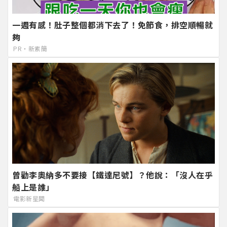
一週有感！肚子整個都消下去了！免節食，排空順暢就
夠
PR・新素簡
曾勸李奧納多不要接【鐵達尼號】？他說：「沒人在乎
船上是誰」
電影新星聞