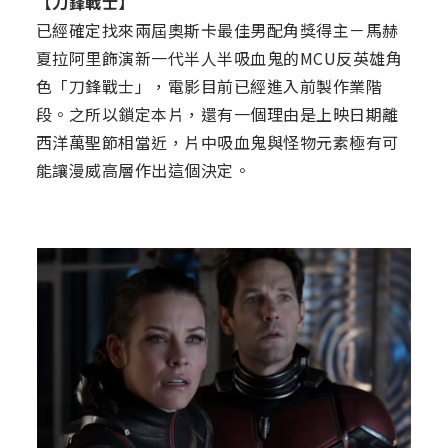
【刀鋒戰士】
已經確定找來兩屆奧斯卡最佳男配角獎得主－馬赫
夏拉阿里飾演新一代半人半吸血鬼的MCU反英雄角
色「刀鋒戰士」，電影目前已經進入前製作業階
段。之所以鎖定本片，還有一個理由是上映日期離
西洋萬聖節相當近，片中吸血鬼與怪物元素極有可
能讓漫威高層作出這個決定。