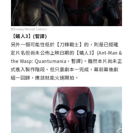
©Disney/Marvel Comics
【蟻人3】(暫譯)
另外一個可能性低於【刀鋒戰士】的，則是已經確
定片名但尚未公佈上映日期的【蟻人3】(Ant-Man &
the Wasp: Quantumania，暫譯)。雖然本片尚未正
式進入製作階段，但只要劇本一完成，幕前幕後劇
組一回歸，應該就能火速開拍。