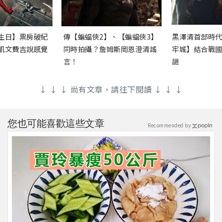
生日】票房破紀
傳【蝙蝠俠2】、【蝙蝠俠3】
黑澤清首部時
凱文費吉說感覺
同時拍攝？詹姆斯岡恩澄清謠
牢城】結合戰
言！
謎
↓ ↓ ↓ 尚有文章，請往下閱讀 ↓ ↓ ↓
您也可能喜歡這些文章
Recommended by