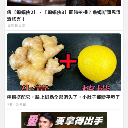
傳【蝙蝠俠2】、【蝙蝠俠3】同時拍攝？詹姆斯岡恩澄
清謠言！
電影新星聞
檸檬搭配它，臉上斑點全部消失了，小肚子都變平坦了
PR・新素簡