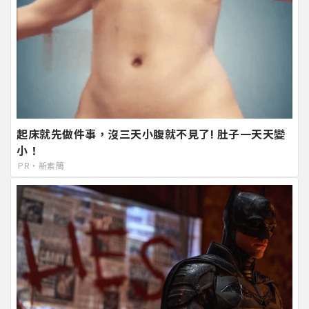
起床就先做件事，沒三天小腹就不見了! 肚子一天天變
小！
PR・新素簡