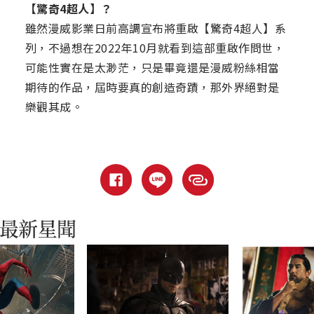
【驚奇4超人】？
雖然漫威影業日前高調宣布將重啟【驚奇4超人】系
列，不過想在2022年10月就看到這部重啟作問世，
可能性實在是太渺茫，只是畢竟還是漫威粉絲相當
期待的作品，屆時要真的創造奇蹟，那外界絕對是
樂觀其成。