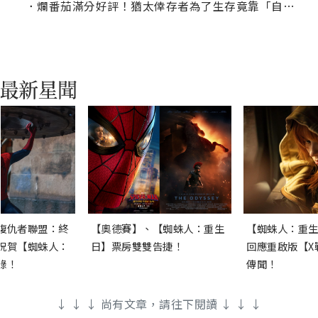
．
爛番茄滿分好評！猶太倖存者為了生存竟靠「自創波斯語」逃死劫
復仇者聯盟：終
【奧德賽】、【蜘蛛人：重生
【蜘蛛人：重生
祝賀【蜘蛛人：
日】票房雙雙告捷！
回應重啟版【X
錄！
傳聞！
↓ ↓ ↓ 尚有文章，請往下閱讀 ↓ ↓ ↓