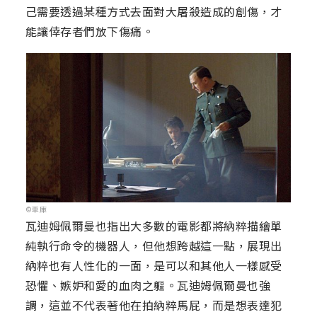
己需要透過某種方式去面對大屠殺造成的創傷，才
能讓倖存者們放下傷痛。
©車庫
瓦迪姆佩爾曼也指出大多數的電影都將納粹描繪單
純執行命令的機器人，但他想跨越這一點，展現出
納粹也有人性化的一面，是可以和其他人一樣感受
恐懼、嫉妒和愛的血肉之軀。瓦迪姆佩爾曼也強
調，這並不代表著他在拍納粹馬屁，而是想表達犯