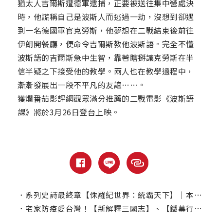
猶太人吉爾斯遭德軍逮捕，正要被送往集中營處決
時，他謊稱自己是波斯人而逃過一劫，沒想到卻遇
到一名德國軍官克勞斯，他夢想在二戰結束後前往
伊朗開餐廳，便命令吉爾斯教他波斯語。完全不懂
波斯語的吉爾斯急中生智，靠著瞎掰讓克勞斯在半
信半疑之下接受他的教學。兩人也在教學過程中，
漸漸發展出一段不平凡的友誼……。
獲爛番茄影評網觀眾滿分推薦的二戰電影《波斯語
課》將於3月26日登台上映。
．
系列史詩最終章【侏羅紀世界：統霸天下】｜本周上線、電視首播推薦
．
宅家防疫愛台灣！【新解釋三國志】、【鐵幕行動】串流平台上線！