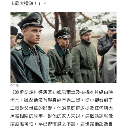
卡最大遺珠！」。
©車庫
《波斯語課》導演瓦迪姆佩爾談及拍攝本片緣由時
坦言，雖然他沒有親身經歷過二戰，從小卻看到了
二戰對父母輩的影響。他的家庭鮮少提及任何與大
屠殺相關的故事，對他的家人來說，這個話題就像
瘟疫般可怕，早已習慣避之不談，這也讓他認為自