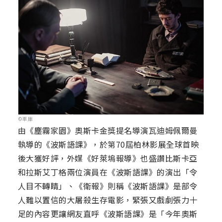
©車庫
由《塵霧家園》奧斯卡金獎提名導演瓦迪姆佩爾曼
執導的《波斯語課》，於第70屆柏林影展全球首映
後大獲好評，外媒《好萊塢報導》也盛讚比斯卡亞
和拉斯艾丁格兩位演員在《波斯語課》的演出「令
人目不轉睛」、《衛報》則稱《波斯語課》是部令
人難以置信的大屠殺生存電影，緊張又戲劇張力十
足的內容更讓網友直呼《波斯語課》是「今年奧斯