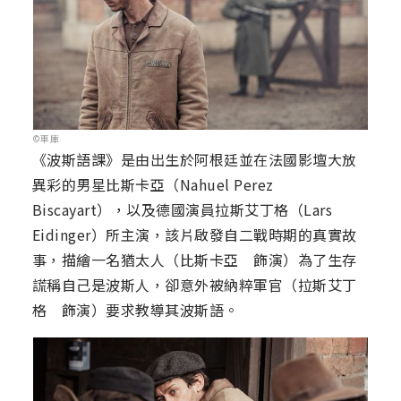
©車庫
《波斯語課》是由出生於阿根廷並在法國影壇大放
異彩的男星比斯卡亞（Nahuel Perez
Biscayart），以及德國演員拉斯艾丁格（Lars
Eidinger）所主演，該片啟發自二戰時期的真實故
事，描繪一名猶太人（比斯卡亞 飾演）為了生存
謊稱自己是波斯人，卻意外被納粹軍官（拉斯艾丁
格 飾演）要求教導其波斯語。