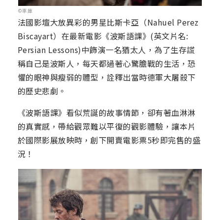
©車庫
法國影壇大放異彩的男星比斯卡亞（Nahuel Perez
Biscayart）在最新電影《波斯語課》(英文片名:
Persian Lessons)中飾演一名猶太人，為了生存謊
稱自己是波斯人，每天都過著心驚膽戰的生活，恐
懼的眼神與瘦弱的體型，詮釋出當時德軍大屠殺下
的歷史悲劇。
《波斯語課》看似荒誕的故事情節，卻有著血淋淋
的真實感，帶給觀眾難以平復的觀影體驗，讓本片
於國際影展放映時，創下開賣電影票5秒即完售的盛
況！