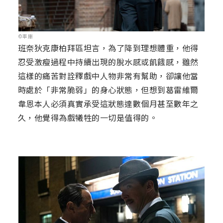
©車庫
班奈狄克康柏拜區坦言，為了降到理想體重，他得
忍受激瘦過程中持續出現的脫水感或飢餓感，雖然
這樣的痛苦對詮釋戲中人物非常有幫助，卻讓他當
時處於「非常脆弱」的身心狀態，但想到葛雷維爾
韋恩本人必須真實承受這狀態達數個月甚至數年之
久，他覺得為戲犧牲的一切是值得的。