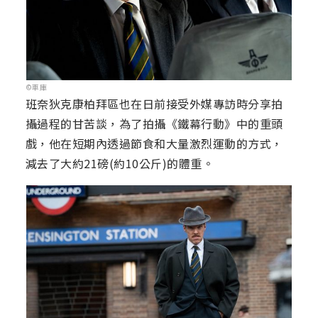
©車庫
班奈狄克康柏拜區也在日前接受外媒專訪時分享拍
攝過程的甘苦談，為了拍攝《鐵幕行動》中的重頭
戲，他在短期內透過節食和大量激烈運動的方式，
減去了大約21磅(約10公斤)的體重。