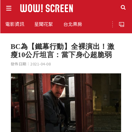
電影資訊
星聞花絮
台北票房
BC為【鐵幕行動】全裸演出！激
瘦10公斤坦言：當下身心超脆弱
發佈日期：2021-04-08