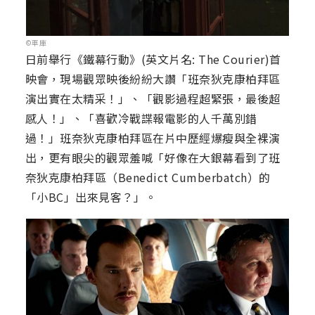
©車庫
日前舉行《鐵幕行動》(英文片名: The Courier)首
映會，現場觀眾映後紛紛大讚「班奈狄克康柏拜區
演出實在太精采！」、「觀影過程超緊張，最後超
感人！」、「喜歡冷戰諜報電影的人千萬別錯
過！」班奈狄克康柏拜區在片中歷經爆瘦與全裸演
出，更有眼尖的觀眾羞喊「好像在大銀幕看到了班
奈狄克康柏拜區（Benedict Cumberbatch）的
「小BC」出來見客？」。