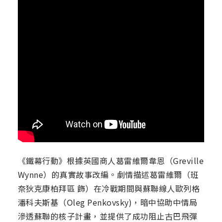
《鐵幕行動》根據英國商人葛雷維爾韋恩（Greville
Wynne）的真實故事改編。劇情描述葛雷維爾（班
奈狄克康柏拜區 飾）在冷戰期間與蘇聯線人歐列格
潘科夫斯基（Oleg Penkovsky)，暗中協助中情局
滲透蘇聯的核子計畫，並提供了成功阻止古巴飛彈