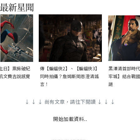
生日】票房破紀
傳【蝙蝠俠2】、【蝙蝠俠3】
黑澤清首部時代
凱文費吉說感覺
同時拍攝？詹姆斯岡恩澄清謠
牢城】結合戰國
言！
謎
↓ ↓ ↓ 尚有文章，請往下閱讀 ↓ ↓ ↓
開始加載資料..