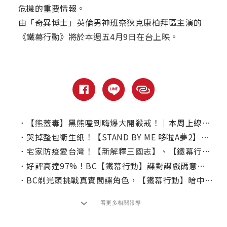
危機的重要情報。
由「奇異博士」英倫男神班奈狄克康柏拜區主演的
《鐵幕行動》將於本週五4月9日在台上映。
．
【熊蓋毒】黑熊嗑到嗨爆大開殺戒！｜本周上線、電視首播推薦
．
哭掉整包衛生紙！【STAND BY ME 哆啦A夢2】感動上架！
．
宅家防疫愛台灣！【新解釋三國志】、【鐵幕行動】串流平台上線！
．
好評高達97%！BC【鐵幕行動】諜對諜戲碼意外飄「腐」味
．
BC剃光頭挑戰真實間諜角色，【鐵幕行動】暗中協助CIA滲透蘇聯
看更多相關報導