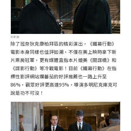
©車庫
除了班奈狄克康柏拜區的精彩演出，《鐵幕行動》
電影本身同樣也佳評如潮，不僅在美上映時拿下新
片票房冠軍，更有媒體直指本片媲美《間諜橋》和
《諜影行動》等冷戰電影！目前《鐵幕行動》在指
標性影評網站爛蕃茄的好評推薦也一路上升至
86%，觀眾好評更高達95%，導演多明尼克庫克可
說是功不可沒！