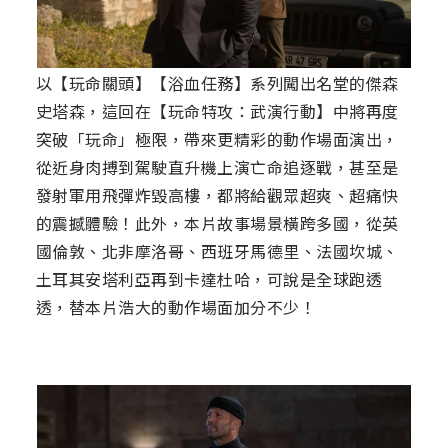
以【玩命關頭】【浴血任務】系列闖出名堂的傑森
史塔森，這回在【玩命特攻：武演行動】中將再度
突破「玩命」極限，帶來更精彩的動作場面演出，
從近身肉搏到駕駛直升機上演亡命追逐戰，甚至是
發射軍用飛彈炸毀高樓，都將給觀眾超爽、超痛快
的震撼體驗！此外，本片故事場景橫跨多國，從英
國倫敦、北非摩洛哥、西班牙馬德里、法國坎城、
土耳其安塔利亞再到卡達杜哈，可說是全球跑透
透，替本片浩大的動作場面加分不少！