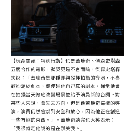
【玩命關頭：特別行動】也是蓋瑞奇、傑森史塔森
五度合作的電影，默契更是不言而喻，傑森史塔森
笑說：「蓋瑞奇是那種即興發揮拍攝的導演，不喜
歡拘泥於劇本，即使是他自己寫的劇本，通常他會
在拍攝當天徹底改變場景並給予演員新的台詞。對
某些人來說，會失去方向，但是像蓋瑞奇這樣的導
演，演員仍然會感到安全和放心，因為他正在創造
一些有趣的東西。」。蓋瑞奇聽完也大笑表示：
「我很肯定他說的是在讚美我。」