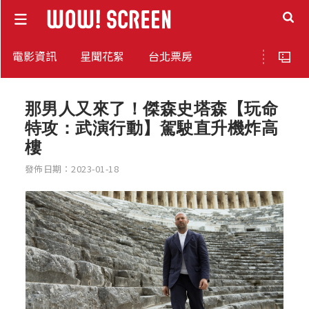
電影資訊
星聞花絮
台北票房
那男人又來了！傑森史塔森【玩命
特攻：武演行動】駕駛直升機炸高
樓
發佈日期：2023-01-18