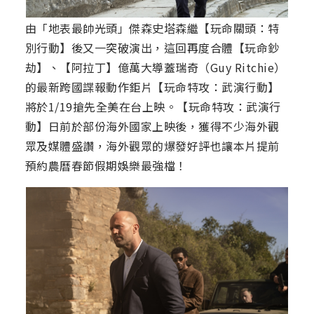
由「地表最帥光頭」傑森史塔森繼【玩命關頭：特
別行動】後又一突破演出，這回再度合體【玩命鈔
劫】、【阿拉丁】億萬大導蓋瑞奇（Guy Ritchie）
的最新跨國諜報動作鉅片【玩命特攻：武演行動】
將於1/19搶先全美在台上映。【玩命特攻：武演行
動】日前於部份海外國家上映後，獲得不少海外觀
眾及媒體盛讚，海外觀眾的爆發好評也讓本片提前
預約農曆春節假期娛樂最強檔！