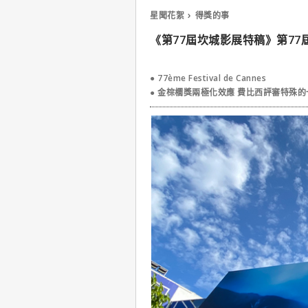
星聞花絮
得獎的事
《第77屆坎城影展特稿》第77
● 77ème Festival de Cannes
● 金棕櫚獎兩極化效應 費比西評審特殊的