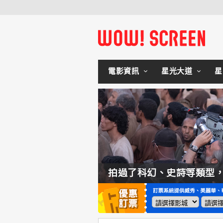
電影資訊
星光大道
星
如何交棒蜘蛛人？湯姆霍蘭：「我們有一個完整的計畫。」
拍過了科幻、史詩等類型