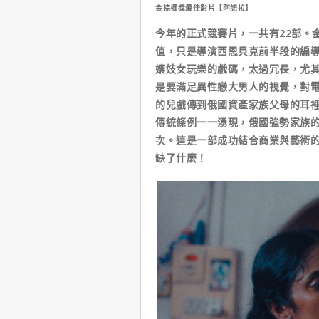
金棕櫚獎最佳影片【阿諾拉】
今年的正式競賽片，一共有22部。
值，只是導演西恩貝克前半段的編
孃妓女玩樂的戲碼，太過冗長，尤
是要滿足異性戀大男人的視覺，對
的兒戲傳到俄國資產家族父母的耳
傳統條例一一湧現，俄國強勢家族
次。這是一部成功結合商業與藝術
缺了什麼！