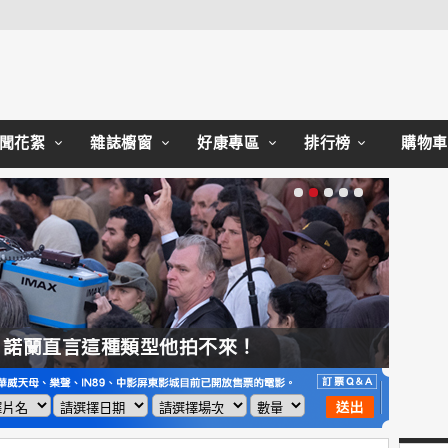
Close
聞花絮
雜誌櫥窗
好康專區
排行榜
購物車
，諾蘭直言這種類型他拍不來！