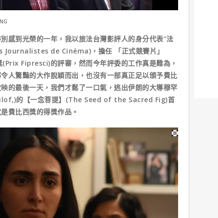
ANG
別感到光榮的一年，我以旅法台灣影評人的身分代表“法
es Journalistes de Cinéma)，擔任 「正式競賽片」
獎(Prix Fipresci)的評審，然而今年評委的工作真是難為，
部令人驚豔的大作脫穎而出，也沒有一部真正足以頒予費比
放映的最後一天，我們才鬆了一口氣，逃出伊朗的大導穆罕
,)的【一念菩提】(The Seed of the Sacred Fig)首
就是費比西獎的得獎作品。