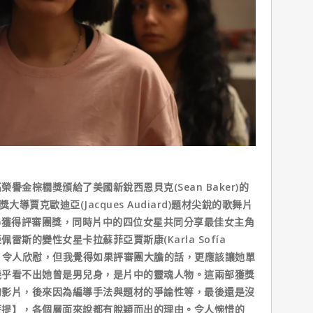
金棕櫚獎頒給了美國新銳西恩貝克(Sean Baker)的
大導賈克歐迪亞(Jacques Audiard)題材尖銳的歌舞片
erez)獲得評審團獎，同時片中的四位女星共同分享最佳女主角
斯的變性女星卡拉蘇菲亞賈斯康(Karla Sofía
定，令人欣慰，但我覺得如果評審團大膽的話，更應該讓她單
幾乎看不出她曾是男兒身，是片中的靈魂人物。這兩部獲獎
的影片，後來因為編導手法與題材的爭論性等，最後還是沒
菩提】，各個層面來說都有脫穎而出的理由。令人惋惜的