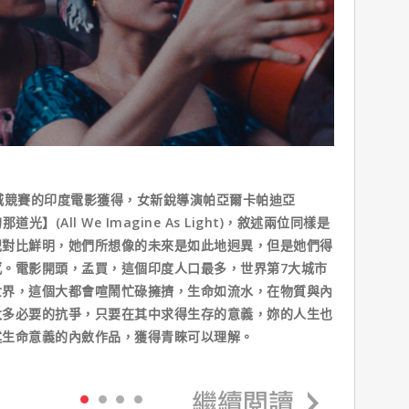
城競賽的印度電影獲得，女新銳導演帕亞爾卡帕迪亞
那道光】(All We Imagine As Light)，敘述兩位同樣是
紀對比鮮明，她們所想像的未來是如此地迥異，但是她們得
。電影開頭，孟買，這個印度人口最多，世界第7大城市
世界，這個大都會喧鬧忙碌擁擠，生命如流水，在物質與內
太多必要的抗爭，只要在其中求得生存的意義，妳的人生也
述生命意義的內斂作品，獲得青睞可以理解。