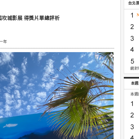
台北
屆坎城影展 得獎片單總評析
一年
統計時
本週
本週