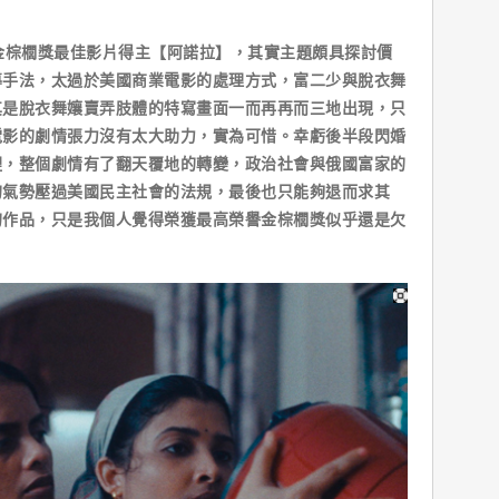
金棕櫚獎最佳影片得主【阿諾拉】，其實主題頗具探討價
導手法，太過於美國商業電影的處理方式，富二少與脫衣舞
其是脫衣舞孃賣弄肢體的特寫畫面一而再再而三地出現，只
電影的劇情張力沒有太大助力，實為可惜。幸虧後半段閃婚
裡，整個劇情有了翻天覆地的轉變，政治社會與俄國富家的
的氣勢壓過美國民主社會的法規，最後也只能夠退而求其
的作品，只是我個人覺得榮獲最高榮譽金棕櫚獎似乎還是欠