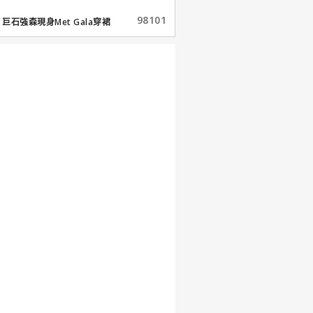
98101
巨石強森現身Met Gala穿裙
子...