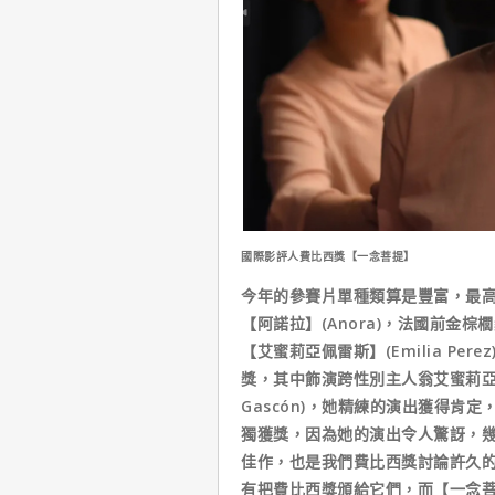
國際影評人費比西獎【一念菩提】
今年的參賽片單種類算是豐富，最高榮譽
【阿諾拉】(Anora)，法國前金棕櫚獎
【艾蜜莉亞佩雷斯】(Emilia P
獎，其中飾演跨性別主人翁艾蜜莉亞佩雷
Gascón)，她精練的演出獲得肯
獨獲獎，因為她的演出令人驚訝，
佳作，也是我們費比西獎討論許久
有把費比西獎頒給它們，而【一念