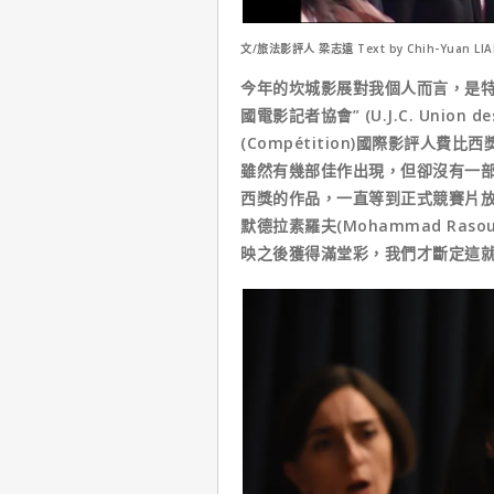
文/旅法影評人 梁志遠 Text by Chih-Yuan LI
今年的坎城影展對我個人而言，是特
國電影記者協會” (U.J.C. Union d
(Compétition)國際影評人費比西
雖然有幾部佳作出現，但卻沒有一
西獎的作品，一直等到正式競賽片
默德拉素羅夫(Mohammad Rasoulof
映之後獲得滿堂彩，我們才斷定這