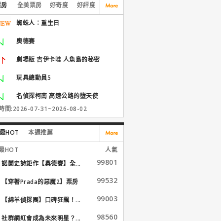
票房
全美票房
好奇度
好評度
蜘蛛人：重生日
奧德賽
劇場版 吉伊卡哇 人魚島的秘密
玩具總動員5
名偵探柯南 高速公路的墮天使
間:2026-07-31~2026-08-02
最HOT
本週推薦
最HOT
人氣
99801
諾蘭史詩鉅作【奧德賽】全...
99532
【穿著Prada的惡魔2】票房
大...
99003
【綿羊偵探團】口碑狂飆！...
98560
社群網紅會成為未來明星？...