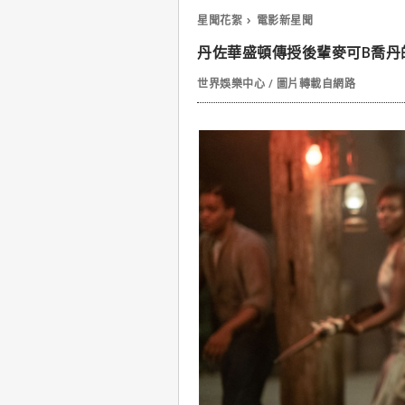
星聞花絮
電影新星聞
丹佐華盛頓傳授後輩麥可B喬丹
世界娛樂中心 / 圖片轉載自網路