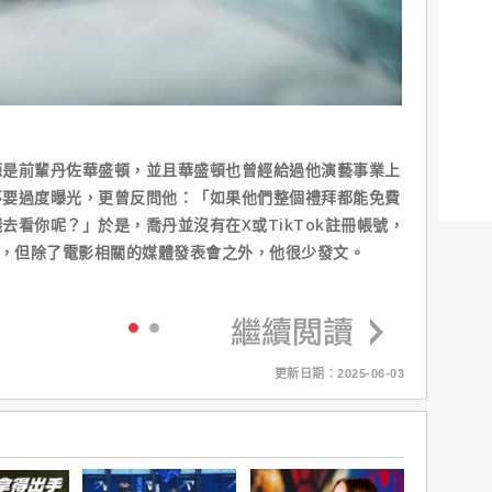
源是前輩丹佐華盛頓，並且華盛頓也曾經給過他演藝事業上
不要過度曝光，更曾反問他：「如果他們整個禮拜都能免費
去看你呢？」於是，喬丹並沒有在X或TikTok註冊帳號，
萬粉絲，但除了電影相關的媒體發表會之外，他很少發文。
更新日期：2025-06-03