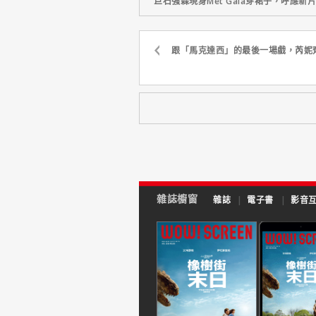
巨石強森現身Met Gala穿裙子，呼應
跟「馬克達西」的最後一場戲，芮妮
雜誌櫥窗
雜誌
|
電子書
|
影音