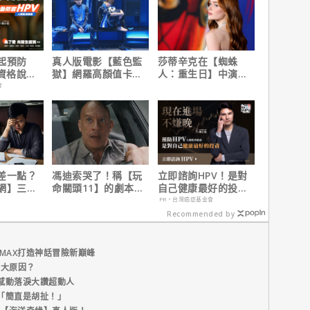
起預防
真人版電影【藍色監
莎蒂辛克在【蜘蛛
有資格說愛
獄】網羅高顏值卡司
人：重生日】中演的
陣容
角色，如何為MCU埋
會
下伏筆？
差一點？
馮迪索哭了！稱【玩
立即諮詢HPV！是對
網】三分
命關頭11】的劇本是
自己健康最好的投
之急
他十年來看過最佳！
資，把握現在不嫌
PR・台灣癌症基金會
晚！
Recommended by
MAX打造神話冒險新巔峰
五大原因？
感動落淚大讚超動人
「簡直是胡扯！」