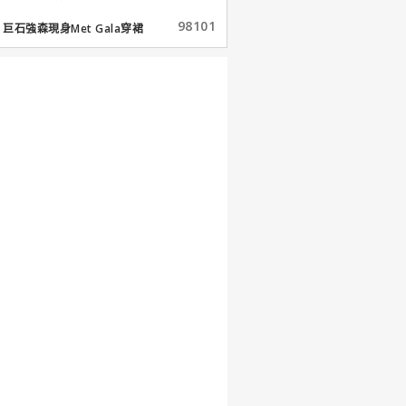
98101
巨石強森現身Met Gala穿裙
子...