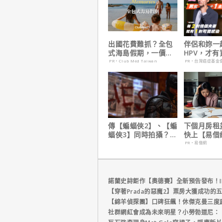
出國花費難抓？全包
伴侶和妳一
式海島假期，一價搞
HPV，才
定食宿玩樂，省錢更
妳！
PR・Club Med Taiwan
PR・台灣癌症基金
省心！
傳【蝙蝠俠2】、【蝙
下個月房租
蝠俠3】同時拍攝？詹
快上【易借
姆斯岡恩澄清謠言！
鐘解決燃眉
PR・易借網
諾蘭史詩鉅作【奧德賽】全新預告發布！I
【穿著Prada的惡魔2】票房大獲成功的
【綿羊偵探團】口碑狂飆！休傑克曼三度
社群網紅會成為未來明星？小勞勃道尼：