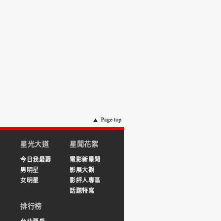
星光大道
星聞花絮
今日我最壽
電影新星聞
男明星
影展大觀
女明星
影評人專區
話題特寫
排行榜