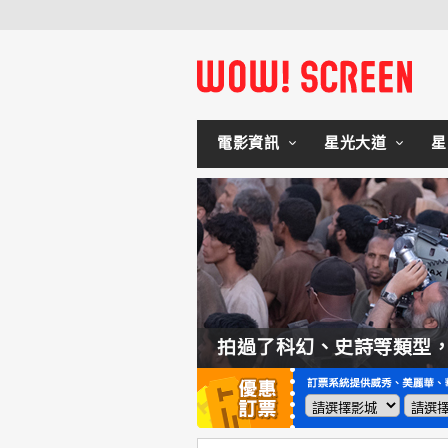
電影資訊
星光大道
星
如何交棒蜘蛛人？湯姆霍蘭：「我們有一個完整的計畫。」
拍過了科幻、史詩等類型