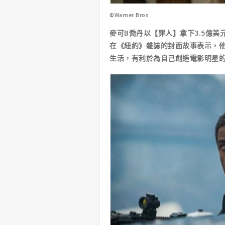
©Warner Bros
麥可B喬丹以【罪人】拿下3.5億
在《紐約》雜誌的封面故事表示，
生活，有利於為自己創造電影明星