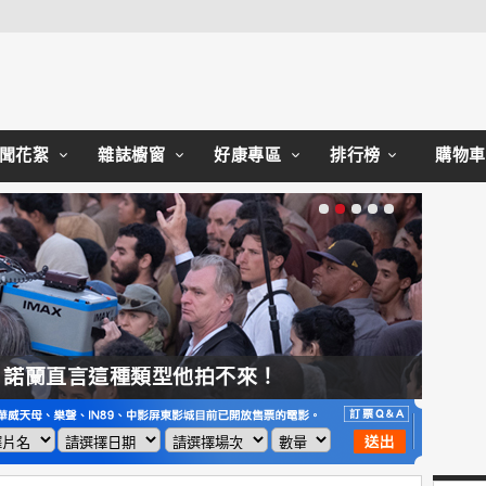
Close
聞花絮
雜誌櫥窗
好康專區
排行榜
購物車
，諾蘭直言這種類型他拍不來！