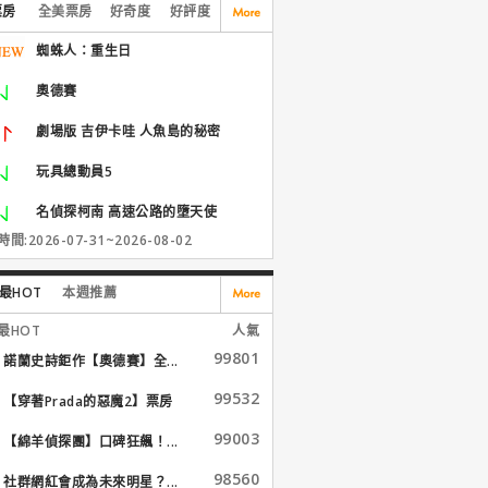
票房
全美票房
好奇度
好評度
蜘蛛人：重生日
奧德賽
劇場版 吉伊卡哇 人魚島的秘密
玩具總動員5
名偵探柯南 高速公路的墮天使
間:2026-07-31~2026-08-02
最HOT
本週推薦
最HOT
人氣
99801
諾蘭史詩鉅作【奧德賽】全...
99532
【穿著Prada的惡魔2】票房
大...
99003
【綿羊偵探團】口碑狂飆！...
98560
社群網紅會成為未來明星？...