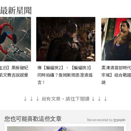
生日】票房破紀
傳【蝙蝠俠2】、【蝙蝠俠3】
黑澤清首部時
凱文費吉說感覺
同時拍攝？詹姆斯岡恩澄清謠
牢城】結合戰
言！
謎
↓ ↓ ↓ 尚有文章，請往下閱讀 ↓ ↓ ↓
您也可能喜歡這些文章
Recommended by