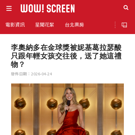
電影資訊
星聞花絮
台北票房
李奧納多在金球獎被妮基葛拉瑟酸
只跟年輕女孩交往後，送了她這禮
物？
發佈日期：2026-04-24