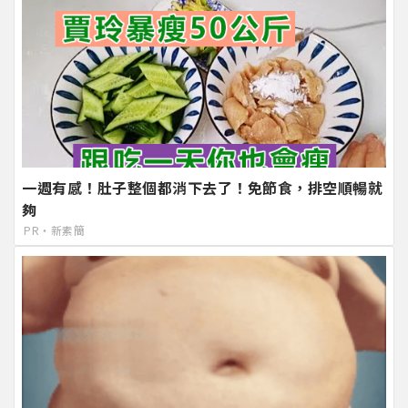
一週有感！肚子整個都消下去了！免節食，排空順暢就
夠
PR・新素簡