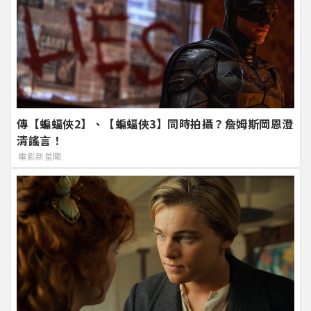
傳【蝙蝠俠2】、【蝙蝠俠3】同時拍攝？詹姆斯岡恩澄
清謠言！
電影新星聞