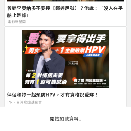
曾勸李奧納多不要接【鐵達尼號】？他說：「沒人在乎
船上是誰」
電影新星聞
伴侶和妳一起預防HPV，才有資格說愛妳！
PR・台灣癌症基金會
開始加載資料..