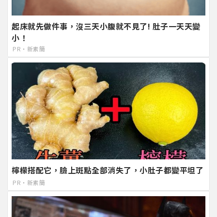
起床就先做件事，沒三天小腹就不見了! 肚子一天天變
小！
PR・新素簡
檸檬搭配它，臉上斑點全部消失了，小肚子都變平坦了
PR・新素簡