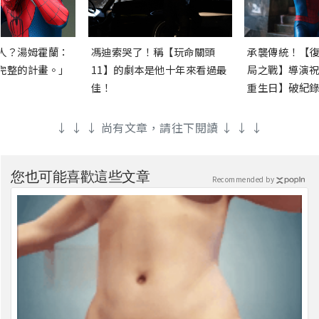
人？湯姆霍蘭：
馮迪索哭了！稱【玩命關頭
承襲傳統！【復
完整的計畫。」
11】的劇本是他十年來看過最
局之戰】導演祝
佳！
重生日】破紀錄
↓ ↓ ↓ 尚有文章，請往下閱讀 ↓ ↓ ↓
您也可能喜歡這些文章
Recommended by