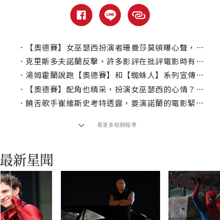
．
【奧德賽】女巫瑟西扮演者珊曼莎莫頓曝心聲，已經一年沒接戲！
．
克里斯多夫諾蘭反擊，許多影評在批評電影時有「根本上的缺陷」！
．
湯姆霍蘭說跑【奧德賽】和【蜘蛛人】系列宣傳很輕鬆，但有些電影太難了！
．
【奧德賽】配角也精采，扮演女巫瑟西的心情？珊曼莎莫頓：「感覺就像重生」
．
饒舌歌手崔維斯史考特透露，要演諾蘭的電影緊張得要命！
看更多相關報導