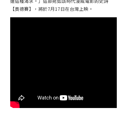
達這種渴求。」這部宛如該時代漫威電影的史詩
【奧德賽】，將於7月17日在台灣上映。