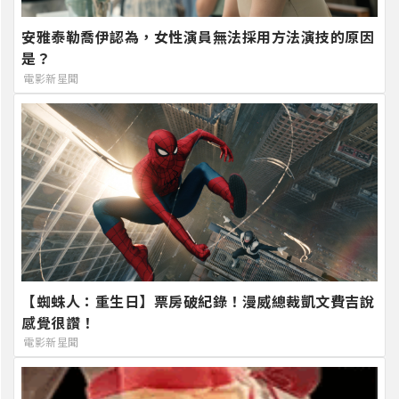
安雅泰勒喬伊認為，女性演員無法採用方法演技的原因
是？
電影新星聞
【蜘蛛人：重生日】票房破紀錄！漫威總裁凱文費吉說
感覺很讚！
電影新星聞