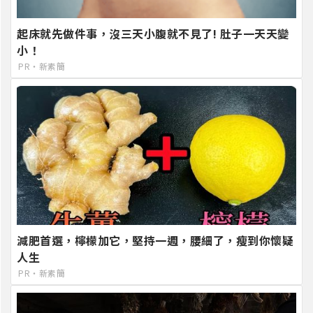
起床就先做件事，沒三天小腹就不見了! 肚子一天天變
小！
PR・新素簡
減肥首選，檸檬加它，堅持一週，腰細了，瘦到你懷疑
人生
PR・新素簡