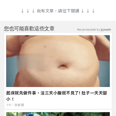
↓ ↓ ↓ 尚有文章，請往下閱讀 ↓ ↓ ↓
您也可能喜歡這些文章
Recommended by
起床就先做件事，沒三天小腹就不見了! 肚子一天天變
小！
PR・新素簡