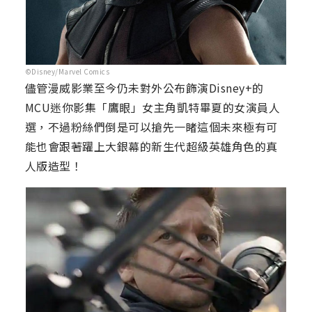
©Disney/Marvel Comics
儘管漫威影業至今仍未對外公布飾演Disney+的
MCU迷你影集「鷹眼」女主角凱特畢夏的女演員人
選，不過粉絲們倒是可以搶先一睹這個未來極有可
能也會跟著躍上大銀幕的新生代超級英雄角色的真
人版造型！