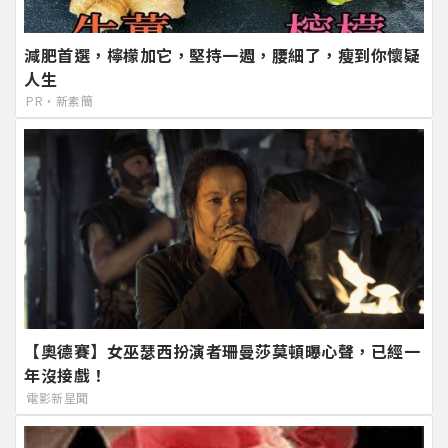
減肥首選，檸檬加它，堅持一週，腰細了，瘦到你懷疑
人生
PR・新素簡
【奧德賽】女巫瑟西扮演者珊曼莎莫頓曝心聲，已經一
年沒接戲！
電影新星聞