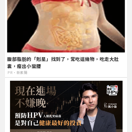
腹部脂肪的「剋星」找到了，常吃這幾物，吃走大肚
囊，瘦出小蠻腰
PR・新素簡