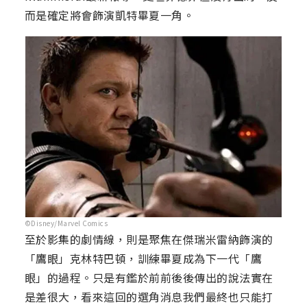
而是確定將會飾演凱特畢夏一角。
©Disney/Marvel Comics
至於影集的劇情線，則是聚焦在傑瑞米雷納飾演的
「鷹眼」克林特巴頓，訓練畢夏成為下一代「鷹
眼」的過程。只是有鑑於前前後後傳出的說法實在
是差很大，看來這回的選角消息我們最終也只能打