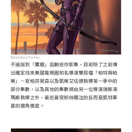
©AndyPark/Twitter
不過說到「鷹眼」這齣迷你影集，目前除了之前傳
出確定找來美國電視圈知名導演雙搭檔「柏特與柏
蒂」－安柏芬萊森以及凱蒂艾伍德執導第一季中的
部分集數，以及其他的集數將由另一位導演瑞斯湯
瑪斯執導之外，最近最受粉絲關注的反而是凱特畢
夏的選角進度。