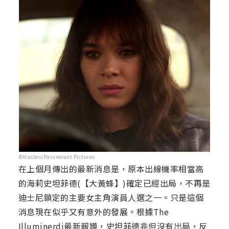
©Hasbro/Paramount Pictures
在上個月傳出的最新消息是，原本出線機率相當高
的海莉史坦菲德(【大黃蜂】)確定已經出局，不再是
迪士尼鎖定的主要女主角演員人選之一。只是這個
消息現在似乎又有意外的發展。根據The
Illuminerdi最新報導，史坦菲德非但沒有出局，反