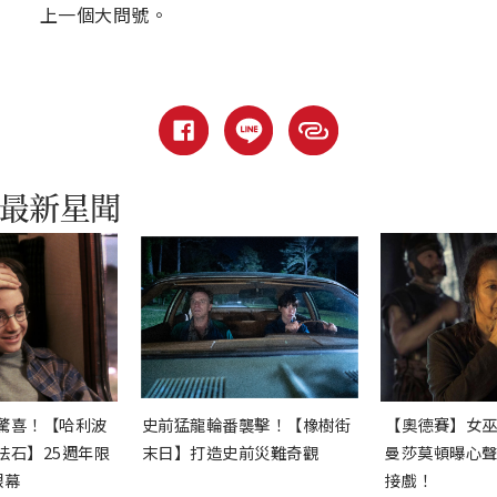
上一個大問號。
驚喜！【哈利波
史前猛龍輪番襲擊！【橡樹街
【奧德賽】女
法石】25週年限
末日】打造史前災難奇觀
曼莎莫頓曝心
銀幕
接戲！