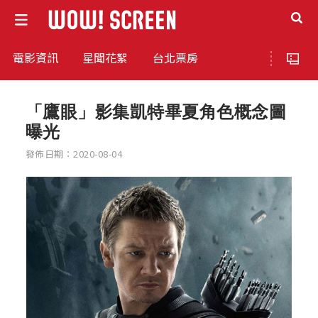
電影資訊
星聞花絮
台北票房
「鷹眼」影集凱特畢夏角色概念圖
曝光
發佈日期：2020-08-04