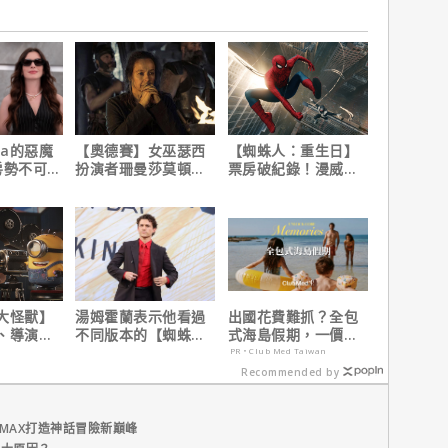
da的惡魔
【奧德賽】女巫瑟西
【蜘蛛人：重生日】
房勢不可
扮演者珊曼莎莫頓曝
票房破紀錄！漫威總
美票房冠
心聲，已經一年沒接
裁凱文費吉說感覺很
4.3億美
戲！
讚！
大怪獸】
湯姆霍蘭表示他看過
出國花費難抓？全包
、導演皮
不同版本的【蜘蛛
式海島假期，一價搞
10個電影
人：重生日】剪輯，
定食宿玩樂，省錢更
PR・Club Med Taiwan
這版完全不行！
省心！
Recommended by
MAX打造神話冒險新巔峰