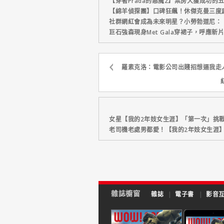
【穿著Prada的惡魔2】票房大獲成功的
【綿羊偵探團】口碑狂飆！休傑克曼三度
社群網紅會成為未來明星？小勞勃道尼：
巨石強森現身Met Gala穿裙子，呼應
羅素克洛：電影公司出賤招想逼我走
女星【我的2年妓女生涯】「第一次」挑
老司機老處男都愛！【我的2年妓女生涯
雜誌櫥窗
雜誌
|
電子書
|
影音