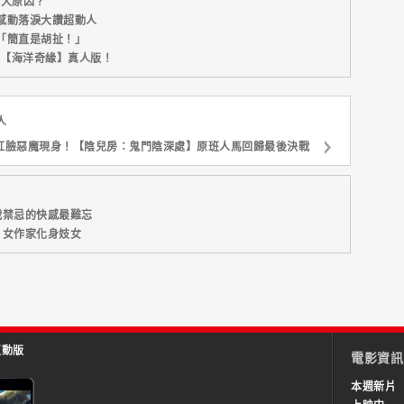
五大原因？
感動落淚大讚超動人
「簡直是胡扯！」
新片【海洋奇緣】真人版！
人
紅臉惡魔現身！【陰兒房：鬼門陰深處】原班人馬回歸最後決戰
戰禁忌的快感最難忘
】女作家化身妓女
互動版
電影資訊
本週新片