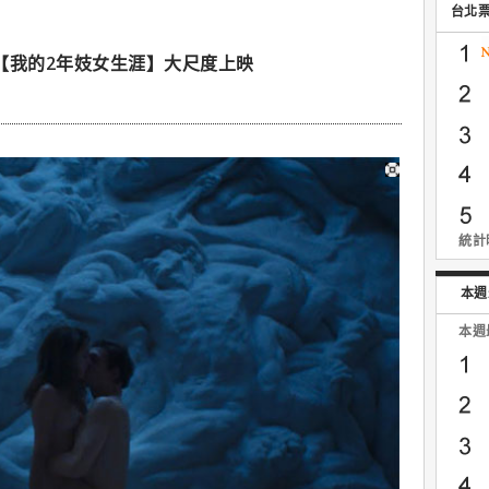
台北
【我的2年妓女生涯】大尺度上映
統計時
本週
本週