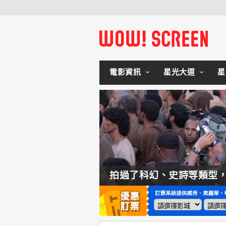
電影資訊
星光大道
星
如何交棒蜘蛛人？湯姆霍蘭：「我們有一個完整的計畫。」
拍過了科幻、史詩等類型