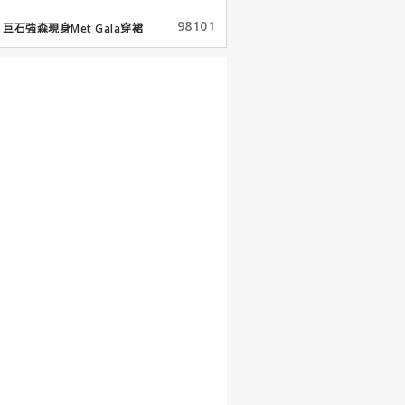
98101
巨石強森現身Met Gala穿裙
子...