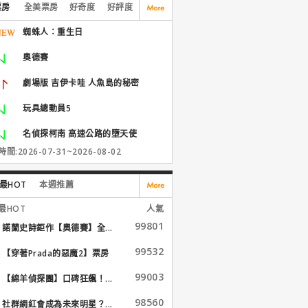
票房
全美票房
好奇度
好評度
蜘蛛人：重生日
奧德賽
劇場版 吉伊卡哇 人魚島的秘密
玩具總動員5
名偵探柯南 高速公路的墮天使
間:2026-07-31~2026-08-02
最HOT
本週推薦
最HOT
人氣
99801
諾蘭史詩鉅作【奧德賽】全...
99532
【穿著Prada的惡魔2】票房
大...
99003
【綿羊偵探團】口碑狂飆！...
98560
社群網紅會成為未來明星？...