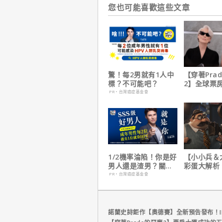
您也可能喜歡這些文章
驚！每2男就有1人中
【穿著Pra
標？不可能吧？
2】全球票
擋！蟬聯台
PR・台灣癌症基金會
軍、兩週狂破
元
1/2機率淪陷！你是好
【小小兵＆
男人還是渣男？關鍵
彩蛋大解析
在這
耶考芬解密
PR・台灣癌症基金會
梗！
諾蘭史詩鉅作【奧德賽】全新預告發布！I