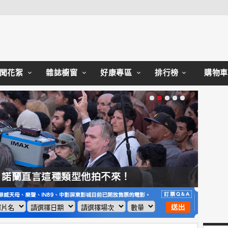
Close
聞花絮
雜誌櫥窗
好康專區
排行榜
購物車
，諾蘭直言這種類型他拍不來！