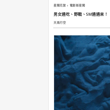
星聞花絮
電影新星聞
男女通吃、野戰、SM通通來！
天馬行空