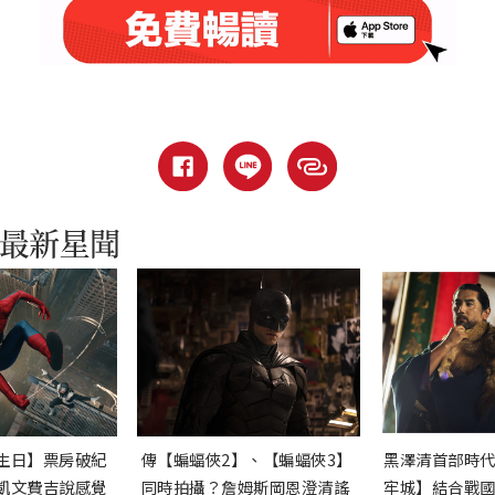
生日】票房破紀
傳【蝙蝠俠2】、【蝙蝠俠3】
黑澤清首部時
凱文費吉說感覺
同時拍攝？詹姆斯岡恩澄清謠
牢城】結合戰