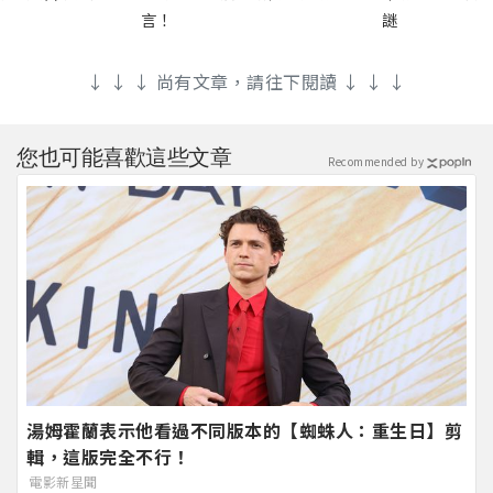
言！
謎
↓ ↓ ↓ 尚有文章，請往下閱讀 ↓ ↓ ↓
您也可能喜歡這些文章
Recommended by
湯姆霍蘭表示他看過不同版本的【蜘蛛人：重生日】剪
輯，這版完全不行！
電影新星聞