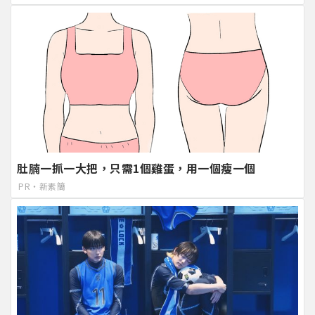
肚腩一抓一大把，只需1個雞蛋，用一個瘦一個
PR・新素簡