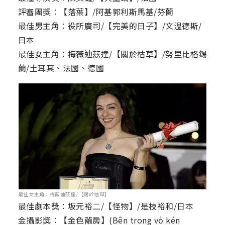
評審團獎：【落葉】/阿基郭利斯馬基/芬蘭
最佳男主角：役所廣司/【完美的日子】/文溫德斯/
日本
最佳女主角：梅薇迪茲達/【關於枯草】/努里比格錫
蘭/土耳其、法國、德國
最佳女主角：梅薇迪茲達/【關於枯草】
最佳劇本獎：坂元裕二/【怪物】/是枝裕和/日本
金攝影獎：【金色繭房】(Bên trong vỏ kén