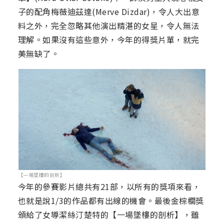
子的配角梅薇迪茲達(Merve Dizdar)，令人大出意
料之外，完全忽略其他演出精湛的女星，令人無法
理解。如果沒有這些意外，今年的得獎片單，就完
美無缺了。
【一場墜樓的剖析】
今年的參賽影片總共有21部，以所有的獎項來看，
也就是說1/3的作品都有出線的機會。最後金棕櫚獎
頒給了女導潔絲汀楚特的【一場墜樓的剖析】，雖