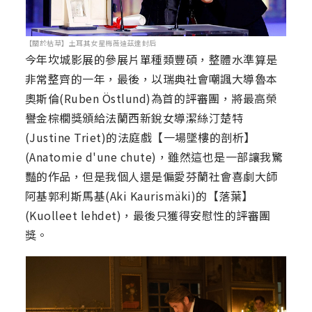
【關於枯草】土耳其女星梅薇迪茲達封后
今年坎城影展的參展片單種類豐碩，整體水準算是
非常整齊的一年，最後，以瑞典社會嘲諷大導魯本
奧斯倫(Ruben Östlund)為首的評審團，將最高榮
譽金棕櫚獎頒給法蘭西新銳女導潔絲汀楚特
(Justine Triet)的法庭戲【一場墜樓的剖析】
(Anatomie d'une chute)，雖然這也是一部讓我驚
豔的作品，但是我個人還是偏愛芬蘭社會喜劇大師
阿基郭利斯馬基(Aki Kaurismäki)的【落葉】
(Kuolleet lehdet)，最後只獲得安慰性的評審團
獎。