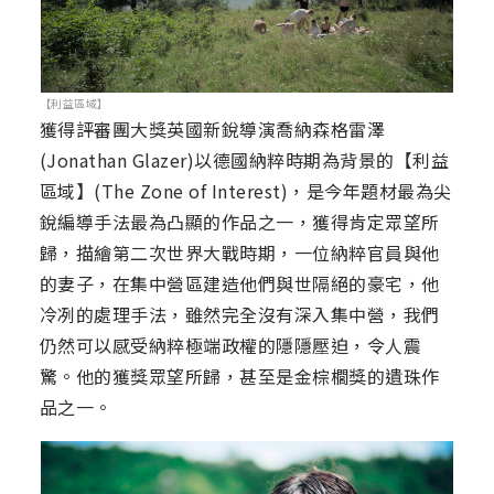
【利益區域】
獲得評審團大獎英國新銳導演喬納森格雷澤
(Jonathan Glazer)以德國納粹時期為背景的【利益
區域】(The Zone of Interest)，是今年題材最為尖
銳編導手法最為凸顯的作品之一，獲得肯定眾望所
歸，描繪第二次世界大戰時期，一位納粹官員與他
的妻子，在集中營區建造他們與世隔絕的豪宅，他
冷冽的處理手法，雖然完全沒有深入集中營，我們
仍然可以感受納粹極端政權的隱隱壓迫，令人震
驚。他的獲獎眾望所歸，甚至是金棕櫚獎的遺珠作
品之一。