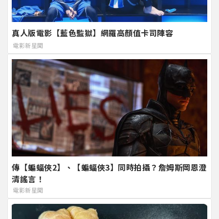
真人版電影【藍色監獄】網羅高顏值卡司陣容
電影新星聞
傳【蝙蝠俠2】、【蝙蝠俠3】同時拍攝？詹姆斯岡恩澄
清謠言！
電影新星聞