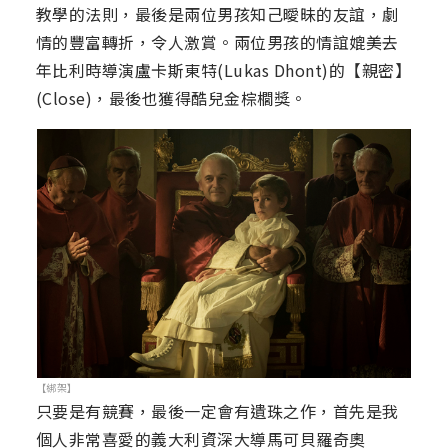
教學的法則，最後是兩位男孩知己曖昧的友誼，劇
情的豐富轉折，令人激賞。兩位男孩的情誼媲美去
年比利時導演盧卡斯東特(Lukas Dhont)的【親密】
(Close)，最後也獲得酷兒金棕櫚獎。
【綁架】
只要是有競賽，最後一定會有遺珠之作，首先是我
個人非常喜愛的義大利資深大導馬可貝羅奇奧