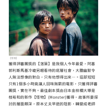
【怪物】
獲得評審團獎的【落葉】是我個人今年最愛，阿基
郭利斯馬基冷峻另眼看待的底層社會，大膽幽默令
人無法想像的對白，只有他想得出來…。這部短短
只有1個多小時竟讓人回味無窮的電影，只獲得評審
團獎，實在不夠。最佳劇本獎由日本金棕櫚大導是
枝裕和的新作【怪物】(Monster)獲得，故事所要探
討的層面頗深，原本丈夫早逝的陰影，轉變成老師