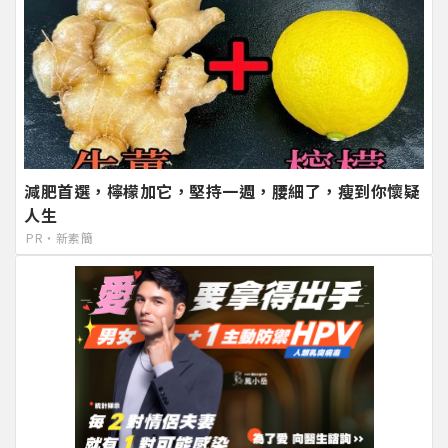
減肥首選，檸檬加它，堅持一週，腰細了，瘦到你懷疑
人生
PR・新素簡