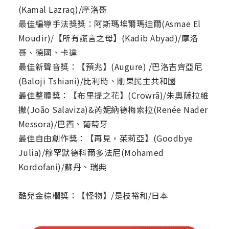
(Kamal Lazraq)/摩洛哥
最佳編導手法獎獎：阿斯瑪埃爾瑪迪爾(Asmae El
Moudir)/【所有謊言之母】(Kadib Abyad)/摩洛
哥、德國、卡達
最佳新聲音獎：【預兆】(Augure) /巴洛吉齊亞尼
(Baloji Tshiani)/比利時、剛果民主共和國
最佳整體獎：【布里提之花】(Crowrã)/朱奧薩拉維
撒(João Salaviza)&芮妮納德梅索拉(Renée Nader
Messora)/巴西、葡萄牙
最佳自由創作獎：【再見，茱莉亞】(Goodbye
Julia)/穆罕默德科爾多法尼(Mohamed
Kordofani)/蘇丹、瑞典
酷兒金棕櫚獎：【怪物】/是枝裕和/日本