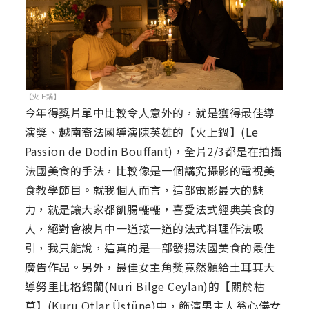
【火上鍋】
今年得獎片單中比較令人意外的，就是獲得最佳導
演獎、越南裔法國導演陳英雄的【火上鍋】(Le
Passion de Dodin Bouffant)，全片2/3都是在拍攝
法國美食的手法，比較像是一個講究攝影的電視美
食教學節目。就我個人而言，這部電影最大的魅
力，就是讓大家都飢腸轆轆，喜愛法式經典美食的
人，絕對會被片中一道接一道的法式料理作法吸
引，我只能說，這真的是一部發揚法國美食的最佳
廣告作品。另外，最佳女主角獎竟然頒給土耳其大
導努里比格錫蘭(Nuri Bilge Ceylan)的【關於枯
草】(Kuru Otlar Üstüne)中，飾演男主人翁心儀女