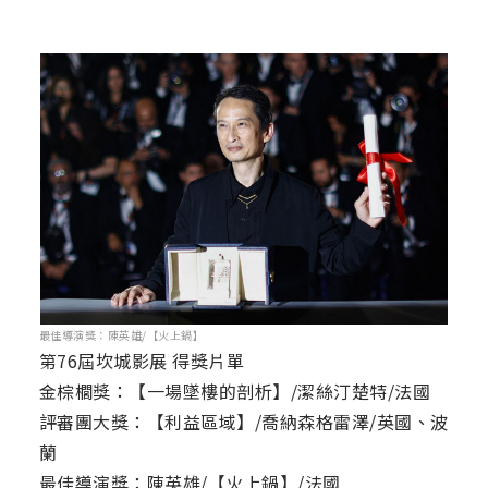
最佳導演獎：陳英雄/【火上鍋】
第76屆坎城影展 得獎片單
金棕櫚獎：【一場墜樓的剖析】/潔絲汀楚特/法國
評審團大獎：【利益區域】/喬納森格雷澤/英國、波
蘭
最佳導演獎：陳英雄/【火上鍋】/法國