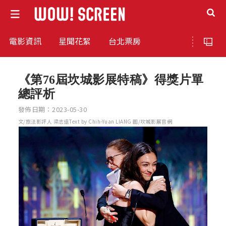
電影資訊
星聞花絮
台北票房
《第76屆坎城影展特稿》得獎片單
總評析
發佈日期：2023-05-30
文/旅法影評人 梁志遠Text by Chih-Yuan LIANG 圖/坎城影展官網