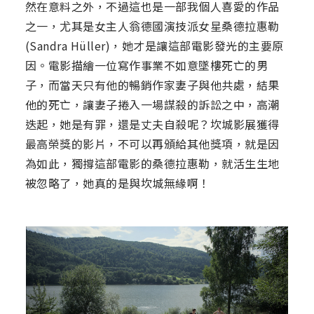
然在意料之外，不過這也是一部我個人喜愛的作品
之一，尤其是女主人翁德國演技派女星桑德拉惠勒
(Sandra Hüller)，她才是讓這部電影發光的主要原
因。電影描繪一位寫作事業不如意墜樓死亡的男
子，而當天只有他的暢銷作家妻子與他共處，結果
他的死亡，讓妻子捲入一場謀殺的訴訟之中，高潮
迭起，她是有罪，還是丈夫自殺呢？坎城影展獲得
最高榮獎的影片，不可以再頒給其他獎項，就是因
為如此，獨撐這部電影的桑德拉惠勒，就活生生地
被忽略了，她真的是與坎城無緣啊！