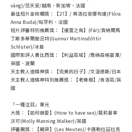
vàng)/范天安/越南、新加坡、法國
最佳短片金棕櫚獎：【27】/ 弗洛拉安娜布達(Flóra
Anna Buda)/匈牙利、法國
短片評審特別推薦獎：【撞窗之鳥】(Fár)/貢納爾馬
丁斯多蒂爾施呂特(Gunnur Martinsdóttir
Schlüter)/冰島
國際影評人費比西獎：【利益區域】/喬納森格雷澤/
英國、波蘭
天主教人道精神獎：【完美的日子】/文溫德斯/日本
天主教人道精神特別推薦獎：【老橡樹】/肯洛區/英
國
「一種注目」單元
大獎：【如何做愛】(How to have sex)/莫莉曼寧
沃可(Molly Manning Walker)/英國
評審團獎：【屍袋】(Les Meutes)/卡邁勒拉茲拉克