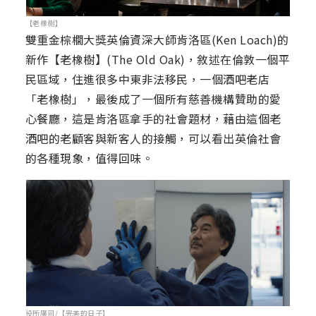
【老橡樹】
雙重金棕櫚大獎英倫資深大師肯洛區(Ken Loach)的
新作【老橡樹】(The Old Oak)，敘述在倫敦一個平
民區域，住進很多中東非法移民，一個酒吧老店
「老橡樹」，最後成了一個所有慈善機構贊助的愛
心餐廳，這是肯洛區拿手的社會題材，藉由這個老
酒吧的老顧客與新客人的接觸，可以看出英倫社會
的各種現象，值得回味。
役所廣司/【完美的日子】