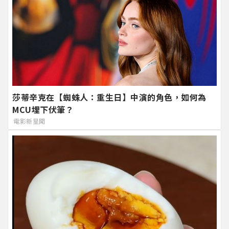
莎蒂辛克在【蜘蛛人：重生日】中演的角色，如何為
MCU埋下伏筆？
電影新星聞