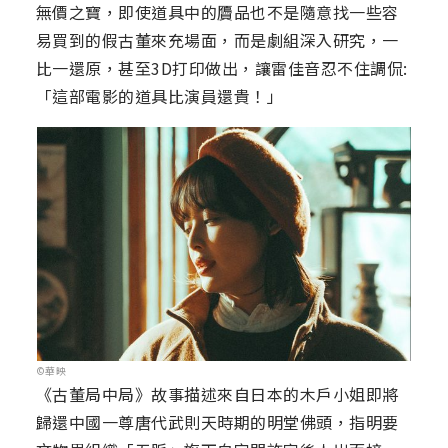
無價之寶，即使道具中的贗品也不是隨意找一些容
易買到的假古董來充場面，而是劇組深入研究，一
比一還原，甚至3D打印做出，讓雷佳音忍不住調侃:
「這部電影的道具比演員還貴！」
©華映
《古董局中局》故事描述來自日本的木戶小姐即將
歸還中國一尊唐代武則天時期的明堂佛頭，指明要