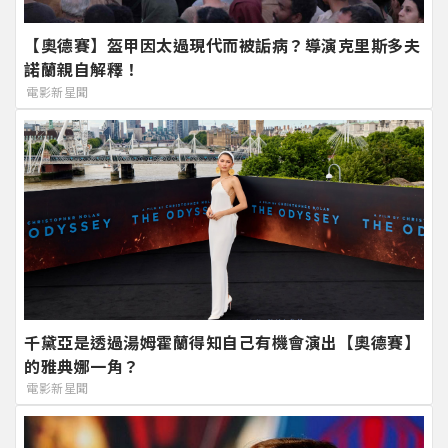
【奧德賽】盔甲因太過現代而被詬病？導演克里斯多夫
諾蘭親自解釋！
電影新星聞
千黛亞是透過湯姆霍蘭得知自己有機會演出【奧德賽】
的雅典娜一角？
電影新星聞