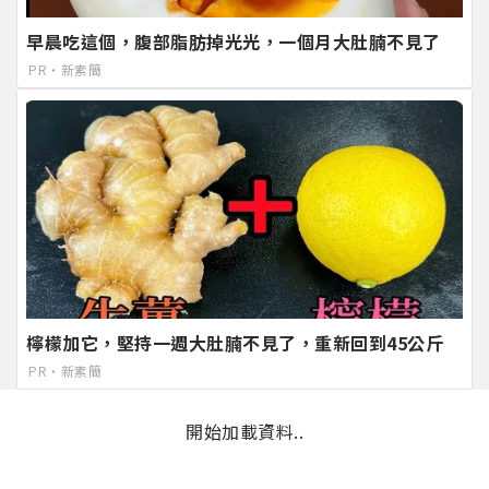
早晨吃這個，腹部脂肪掉光光，一個月大肚腩不見了
PR・新素簡
檸檬加它，堅持一週大肚腩不見了，重新回到45公斤
PR・新素簡
開始加載資料..