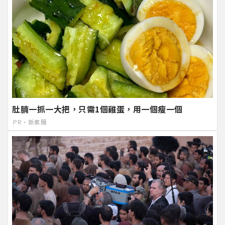
肚腩一抓一大把，只需1個雞蛋，用一個瘦一個
PR・新素簡