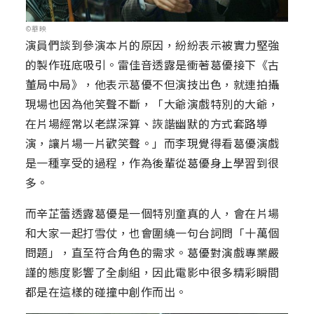
©華映
演員們談到參演本片的原因，紛紛表示被實力堅強
的製作班底吸引。雷佳音透露是衝著葛優接下《古
董局中局》，他表示葛優不但演技出色，就連拍攝
現場也因為他笑聲不斷，「大爺演戲特別的大爺，
在片場經常以老謀深算、詼諧幽默的方式套路導
演，讓片場一片歡笑聲。」而李現覺得看葛優演戲
是一種享受的過程，作為後輩從葛優身上學習到很
多。
而辛芷蕾透露葛優是一個特別童真的人，會在片場
和大家一起打雪仗，也會圍繞一句台詞問「十萬個
問題」，直至符合角色的需求。葛優對演戲專業嚴
謹的態度影響了全劇組，因此電影中很多精彩瞬間
都是在這樣的碰撞中創作而出。