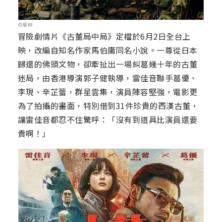
©華映
冒險劇情片《古董局中局》定檔於6月2日全台上
映，改編自知名作家馬伯庸同名小說。一尊從日本
歸還的佛頭文物，卻牽扯出一場糾葛幾十年的古董
迷局，由香港導演郭子健執導，雷佳音聯手葛優、
李現、辛芷蕾，群星雲集，演員陣容堅強，電影更
為了拍攝的畫面，特別借到31件珍貴的西漢古董，
讓雷佳音都忍不住驚呼：「沒有到道具比演員還要
貴啊！」