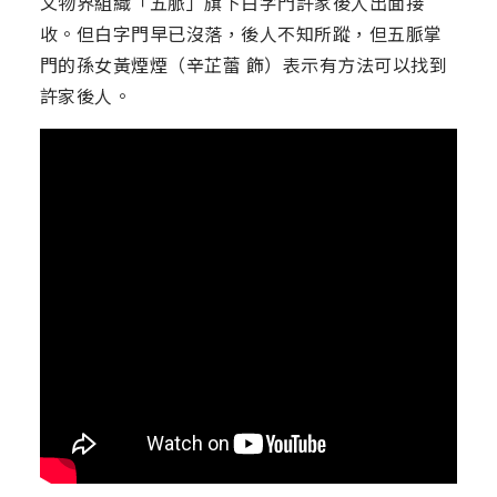
文物界組織「五脈」旗下白字門許家後人出面接
收。但白字門早已沒落，後人不知所蹤，但五脈掌
門的孫女黃煙煙（辛芷蕾 飾）表示有方法可以找到
許家後人。