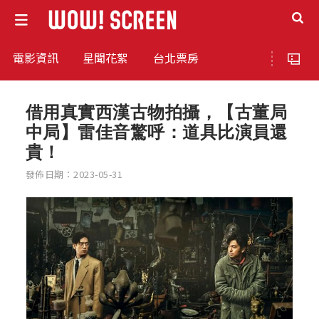
電影資訊
星聞花絮
台北票房
借用真實西漢古物拍攝，【古董局
中局】雷佳音驚呼：道具比演員還
貴！
發佈日期：2023-05-31