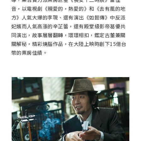
音，以電視劇《親愛的，熱愛的》和《去有風的地
方》人氣大爆的李現、還有演出《如懿傳》中反派
妃嬪而人氣高漲的辛芷蕾，還有殿堂級影帝葛優共
同演出，故事層層翻轉，環環相扣，鑑定古董兼關
關解秘，精彩燒腦作品，在大陸上映時創下15億台
幣的票房佳績。