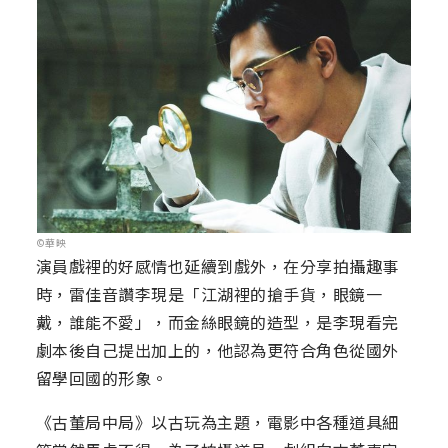
©華映
演員戲裡的好感情也延續到戲外，在分享拍攝趣事
時，雷佳音讚李現是「江湖裡的搶手貨，眼鏡一
戴，誰能不愛」，而金絲眼鏡的造型，是李現看完
劇本後自己提出加上的，他認為更符合角色從國外
留學回國的形象。
《古董局中局》以古玩為主題，電影中各種道具細