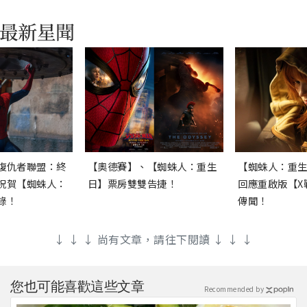
復仇者聯盟：終
【奧德賽】、【蜘蛛人：重生
【蜘蛛人：重
祝賀【蜘蛛人：
日】票房雙雙告捷！
回應重啟版【X
錄！
傳聞！
↓ ↓ ↓ 尚有文章，請往下閱讀 ↓ ↓ ↓
您也可能喜歡這些文章
Recommended by