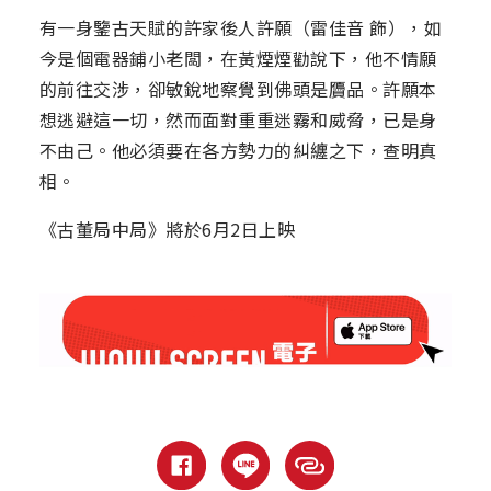
有一身鑒古天賦的許家後人許願（雷佳音 飾），如
今是個電器鋪小老闆，在黃煙煙勸說下，他不情願
的前往交涉，卻敏銳地察覺到佛頭是贗品。許願本
想逃避這一切，然而面對重重迷霧和威脅，已是身
不由己。他必須要在各方勢力的糾纏之下，查明真
相。
《古董局中局》將於6月2日上映