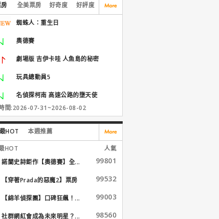
票房
全美票房
好奇度
好評度
蜘蛛人：重生日
奧德賽
劇場版 吉伊卡哇 人魚島的秘密
玩具總動員5
名偵探柯南 高速公路的墮天使
間:2026-07-31~2026-08-02
最HOT
本週推薦
最HOT
人氣
99801
諾蘭史詩鉅作【奧德賽】全...
99532
【穿著Prada的惡魔2】票房
大...
99003
【綿羊偵探團】口碑狂飆！...
98560
社群網紅會成為未來明星？...