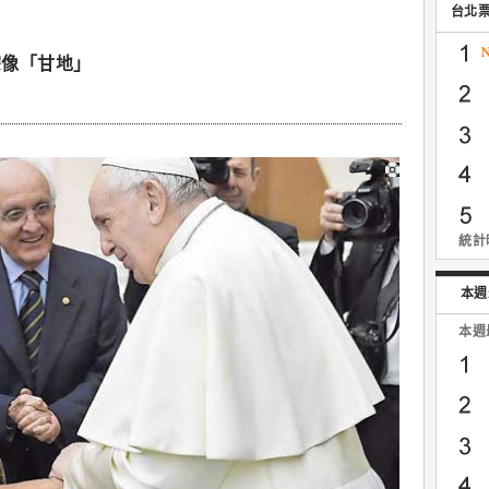
台北
宗像「甘地」
統計時
本週
本週