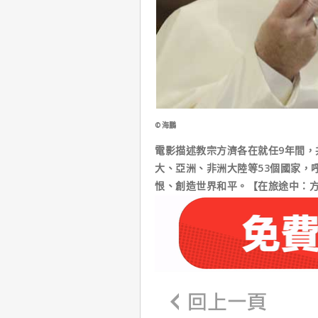
©海鵬
電影描述教宗方濟各在就任9年間，
大、亞洲、非洲大陸等53個國家，
恨、創造世界和平。【在旅途中：方