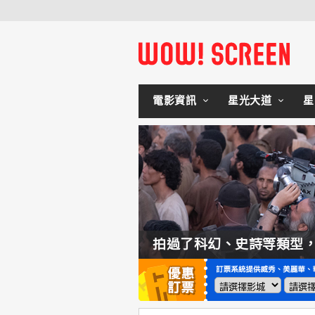
電影資訊
星光大道
星
如何交棒蜘蛛人？湯姆霍蘭：「我們有一個完整的計畫。」
拍過了科幻、史詩等類型