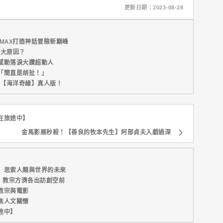
更新日期：2023-08-28
MAX打造神話冒險新巔峰
五大原因？
感動落淚大讚超動人
「簡直是胡扯！」
新片【海洋奇緣】真人版！
在旅途中】
金馬影展秒殺！【善良的牧本先生】阿部貞夫入戲過深
】思索人類與世界的未來
】教宗方濟各出訪創空前
教宗與電影
焦人文關懷
途中】