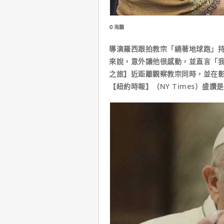
©海鵬
導演羅西跟拍教宗「繞著地球跑」
來說，意外讓他很感動，並直言「
之旅】近距離觀察教宗同時，並在
【紐約時報】（NY Times）盛