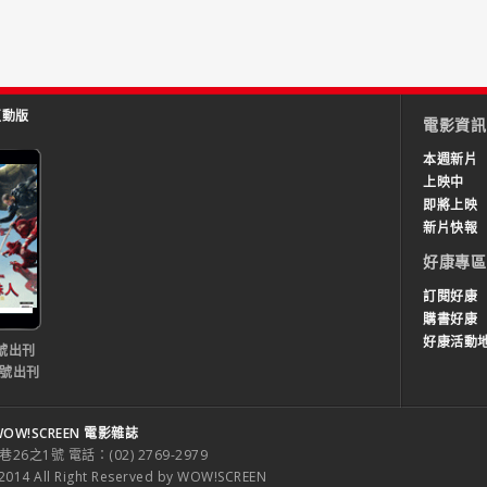
互動版
電影資訊
本週新片
上映中
即將上映
新片快報
好康專區
訂閱好康
購書好康
好康活動
號出刊
0號出刊
OW!SCREEN 電影雜誌
之1號 電話：(02) 2769-2979
 All Right Reserved by WOW!SCREEN