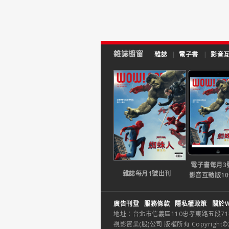
雜誌櫥窗
雜誌
|
電子書
|
影音
電子書每月3
雜誌每月1號出刊
影音互動版1
廣告刊登
服務條款
隱私權政策
關於W
地址：台北市信義區110忠孝東路五段71巷26
視影實業(股)公司 版權所有 Copyright©2014