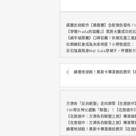
諾蘭史詩鉅作【奧德賽】全新預告發布！I
【穿著Prada的惡魔2】票房大獲成功的
【綿羊偵探團】口碑狂飆！休傑克曼三度
社群網紅會成為未來明星？小勞勃道尼：
巨石強森現身Met Gala穿裙子，呼應
繞著地球跑！奧斯卡導演跟拍教宗【
方濟各「反向朝聖」走向群眾【在旅途中
100修女神父感動「朝聖」！【在旅途中
【在旅途中：方濟各的朝聖之旅】導演談
【在旅途中：方濟各的朝聖之旅】導演聚
繞著地球跑！奧斯卡導演跟拍教宗【在旅