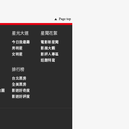
星光大道
星聞花絮
今日我最壽
電影新星聞
男明星
影展大觀
女明星
影評人專區
話題特寫
排行榜
台北票房
全美票房
地圖
影迷好奇度
影迷好評度