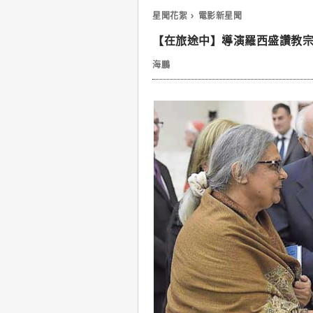
星聞花絮
電影新星聞
【在旅途中】導演羅西盛讚教
海鵬