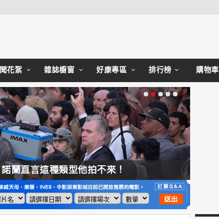
Close
聞花絮
雜誌櫥窗
好康專區
排行榜
購物車
，諾蘭直言這種類型他拍不來！