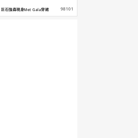
98101
巨石強森現身Met Gala穿裙
子...