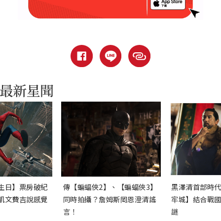
生日】票房破紀
傳【蝙蝠俠2】、【蝙蝠俠3】
黑澤清首部時
凱文費吉說感覺
同時拍攝？詹姆斯岡恩澄清謠
牢城】結合戰
言！
謎