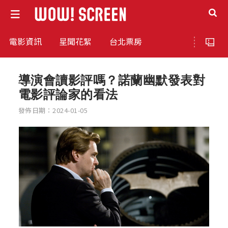
電影資訊
星聞花絮
台北票房
導演會讀影評嗎？諾蘭幽默發表對
電影評論家的看法
發佈日期：2024-01-05