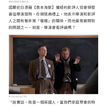
©WARNER BROS
諾蘭近日憑藉【奧本海默】獲紐約影評人協會頒發
最佳導演獎時，在頒獎典禮上，他表示導演和影評
人之間有著非常「複雜」的關係，而他最常被問到
的問題之一，就是，導演會看評論嗎？
© Universal Pic
「說實話，我是一個英國人，當我們家庭聚會的時