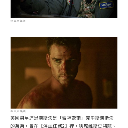
© 車庫娛樂
© 車庫娛樂
美國男星連恩漢斯沃是「雷神索爾」克里斯漢斯沃
的弟弟，曾在【浴血任務2】裡，與席維斯史特龍、