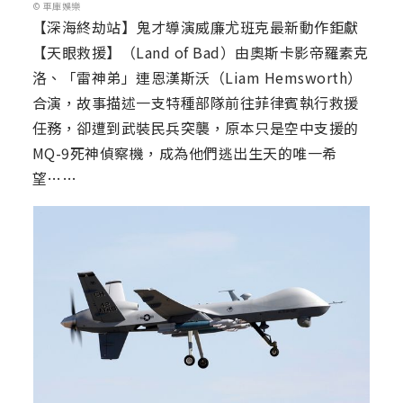
© 車庫娛樂
【深海終劫站】鬼才導演威廉尤班克最新動作鉅獻
【天眼救援】（Land of Bad）由奧斯卡影帝羅素克
洛、「雷神弟」連恩漢斯沃（Liam Hemsworth）
合演，故事描述一支特種部隊前往菲律賓執行救援
任務，卻遭到武裝民兵突襲，原本只是空中支援的
MQ-9死神偵察機，成為他們逃出生天的唯一希
望……