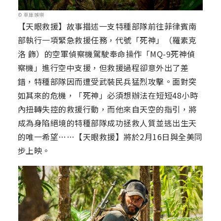
© 車庫娛樂
【天眼救援】故事描述一支特種部隊前往菲律賓南
部執行一項緊急救援任務，代號「死神」（羅素克
洛 飾）的空軍偵察機駕駛奉命操作「MQ-9死神偵
察機」進行空中支援，但救援過程卻意外出了差
錯，特種部隊因而遭受武裝民兵猛烈攻擊。面對突
如其來的危機，「死神」必須想辦法在短短48小時
內扭轉失控的救援行動，而他來自天空的指引，將
成為身陷絕境的特種部隊成功拯救人質並逃出生天
的唯一希望……【天眼救援】將於2月16日與全美同
步上映。