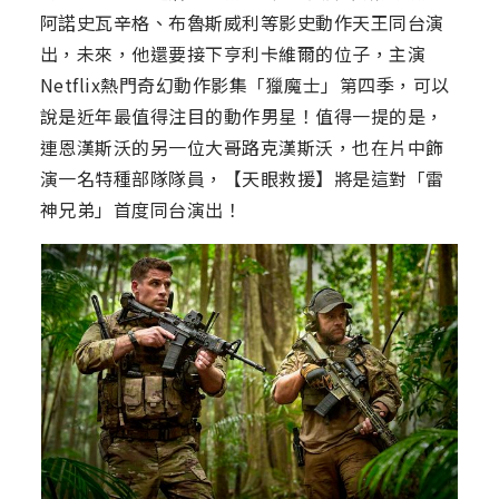
阿諾史瓦辛格、布魯斯威利等影史動作天王同台演
出，未來，他還要接下亨利卡維爾的位子，主演
Netflix熱門奇幻動作影集「獵魔士」第四季，可以
說是近年最值得注目的動作男星！值得一提的是，
連恩漢斯沃的另一位大哥路克漢斯沃，也在片中飾
演一名特種部隊隊員，【天眼救援】將是這對「雷
神兄弟」首度同台演出！