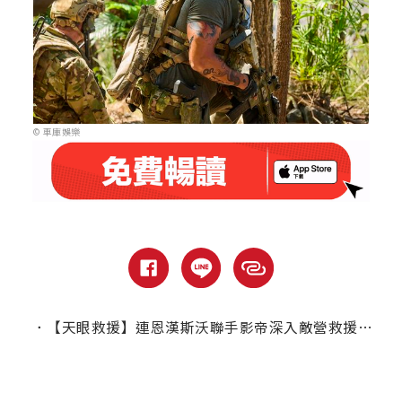
© 車庫娛樂
．
【天眼救援】連恩漢斯沃聯手影帝深入敵營救援｜本周上線、電視首播推薦