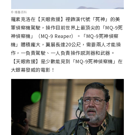
© 維基百科
羅素克洛在【天眼救援】裡飾演代號「死神」的美
軍偵察機駕駛，操作目前世界上最頂尖的「MQ-9死
神偵察機」（MQ-9 Reaper）。「MQ-9死神偵察
機」體積龐大，翼展長達20公尺，需要兩人才能操
作，一負責駕駛、一人負責操作感測器和武器。
【天眼救援】是少數能見到「MQ-9死神偵察機」在
大銀幕發威的電影！