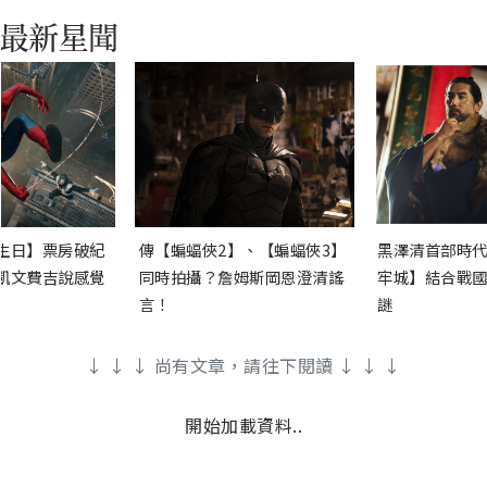
生日】票房破紀
傳【蝙蝠俠2】、【蝙蝠俠3】
黑澤清首部時代
凱文費吉說感覺
同時拍攝？詹姆斯岡恩澄清謠
牢城】結合戰國
言！
謎
↓ ↓ ↓ 尚有文章，請往下閱讀 ↓ ↓ ↓
開始加載資料..