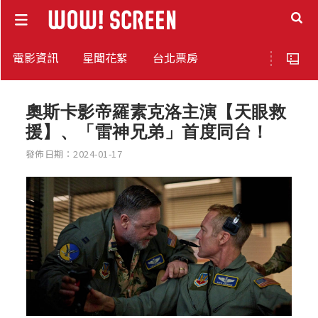
電影資訊
星聞花絮
台北票房
奧斯卡影帝羅素克洛主演【天眼救
援】、「雷神兄弟」首度同台！
發佈日期：2024-01-17