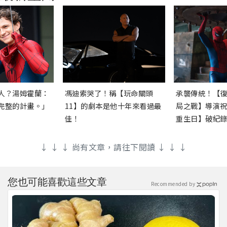
人？湯姆霍蘭：
馮迪索哭了！稱【玩命關頭
承襲傳統！【
完整的計畫。」
11】的劇本是他十年來看過最
局之戰】導演
佳！
重生日】破紀
↓ ↓ ↓ 尚有文章，請往下閱讀 ↓ ↓ ↓
您也可能喜歡這些文章
Recommended by