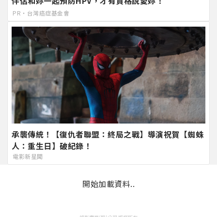
伴侶和妳一起預防HPV，才有資格說愛妳！
PR・台灣癌症基金會
承襲傳統！【復仇者聯盟：終局之戰】導演祝賀【蜘蛛
人：重生日】破紀錄！
電影新星聞
開始加載資料..