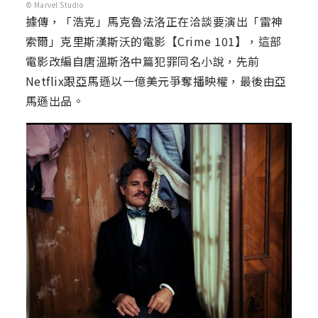
© Marvel Studio
據傳，「浩克」馬克魯法洛正在洽談要演出「雷神
索爾」克里斯漢斯沃的電影【Crime 101】，這部
電影改編自唐溫斯洛中篇犯罪同名小說，先前
Netflix跟亞馬遜以一億美元爭奪播映權，最後由亞
馬遜出品。