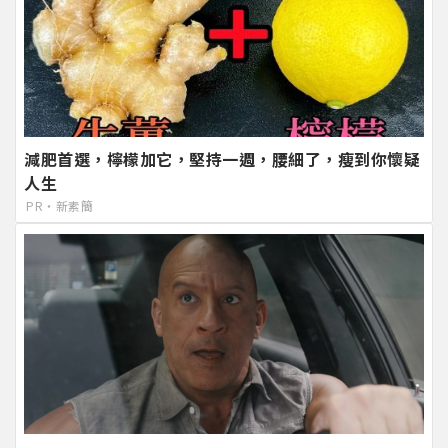
減肥首選，檸檬加它，堅持一週，腰細了，瘦到你懷疑
人生
PR・新素簡