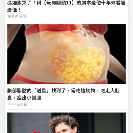
馮迪索哭了！稱【玩命關頭11】的劇本是他十年來看過
最佳！
電影新星聞
腹部脂肪的「剋星」找到了，常吃這幾物，吃走大肚
囊，瘦出小蠻腰
PR・新素簡