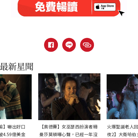
渝】嚇出好口
【奧德賽】女巫瑟西扮演者珊
火爆聖誕老人
4.59億美金
曼莎莫頓曝心聲，已經一年沒
夜2】大衛哈伯