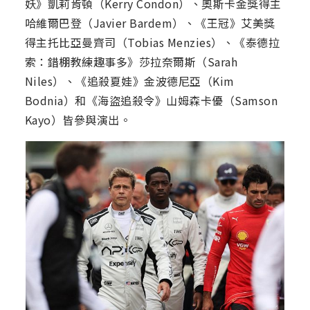
妖》凱莉肯頓（Kerry Condon）、奧斯卡金獎得主
哈維爾巴登（Javier Bardem）、《王冠》艾美獎
得主托比亞曼齊司（Tobias Menzies）、《泰德拉
索：錯棚教練趣事多》莎拉奈爾斯（Sarah
Niles）、《追殺夏娃》金波德尼亞（Kim
Bodnia）和《海盜追殺令》山姆森卡優（Samson
Kayo）皆參與演出。