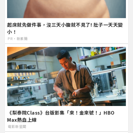
起床就先做件事，沒三天小腹就不見了! 肚子一天天變
小！
PR・新素簡
《梨泰院Class》台版影集「來！金來號！」HBO
Max熱血上線
電影新星聞