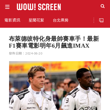
電影資訊
星聞花絮
台北票房
布萊德彼特化身最帥賽車手！最新
F1賽車電影明年6月飆進IMAX
發佈日期：2024-06-20