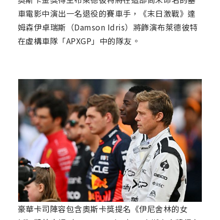
車電影中演出一名退役的賽車手，《末日激戰》達
姆森伊卓瑞斯（Damson Idris）將飾演布萊德彼特
在虛構車隊「APXGP」中的隊友。
豪華卡司陣容包含奧斯卡獎提名《伊尼舍林的女