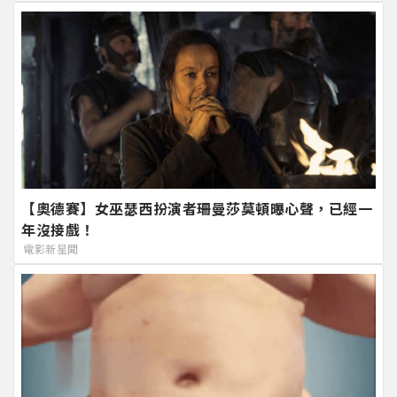
【奧德賽】女巫瑟西扮演者珊曼莎莫頓曝心聲，已經一
年沒接戲！
電影新星聞