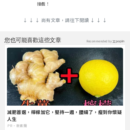
接戲！
↓ ↓ ↓ 尚有文章，請往下閱讀 ↓ ↓ ↓
您也可能喜歡這些文章
Recommended by
減肥首選，檸檬加它，堅持一週，腰細了，瘦到你懷疑
人生
PR・新素簡