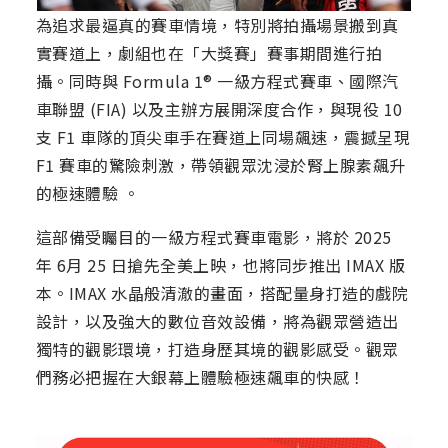
為追求最逼真的賽車情境，特別將拍攝場景搬到真
實賽道上，劇組也在「大獎賽」賽事期間進行拍
攝。同時與 Formula 1® 一級方程式賽車、國際汽
車聯盟 (FIA) 以及主辦方展開深度合作，與現役 10
支 F1 車隊的頂尖車手在賽道上同場飆速，震撼呈現
F1 賽車的驚險刺激，帶領觀眾沈浸於腎上腺素飆升
的極速體驗 。
這部備受矚目的一級方程式賽車電影，將於 2025
年 6月 25 日搶先全美上映，也將同步推出 IMAX 版
本。IMAX 水晶般清澈的畫面，搭配量身打造的戲院
設計，以及強大的數位音效設備，將為觀眾營造出
獨特的觀影環境，打造身歷其境的觀影感受。觀眾
們務必把握在大銀幕上體驗極速飆車的快感！