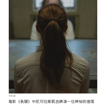
©車庫
電影《長腿》中尼可拉斯凱吉飾演一位神祕的連環