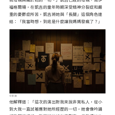
福格爾珊，在凱吉的童年時期深受精神分裂症和嚴
重的憂鬱症所苦，凱吉將她與「長腿」這個角色連
結：「我當時想，到底是什麼讓我媽媽發瘋了？」
©車庫
他解釋道：「這次的演出對我來說非常私人，從小
到大我一直試著應對她所經歷的一切，她會像吟誦