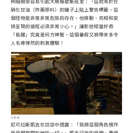
夠細緻很容易引起大規模歇斯底里：「這就等於在
硝化甘油（炸藥原料）的罐子上貼上警告標籤，這
個怪物是非常非常危險的存在，他移動、亮相和安
排呈現的過程必須非常小心。」讓影迷相當好奇
「長腿」究竟是何方神聖，這個暑假又將帶來多令
人毛骨悚然的刺激體驗！
©車庫
尼可拉斯凱吉在訪談中透露：「我將這個角色視作
我母親與關於她的一切。」凱吉已故的母親，喬伊