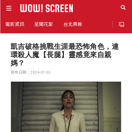
電影資訊
星聞花絮
台北票房
凱吉破格挑戰生涯最恐怖角色，連
環殺人魔【長腿】靈感竟來自親
媽？
發佈日期：2024-07-02