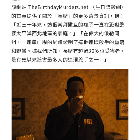
該網站 TheBirthdayMurders.net （生日謀殺網）
的首頁提供了關於「長腿」的更多背景資訊，稱：
「近三十年來，這個崇拜撒旦的瘋子一直在恐嚇整
個太平洋西北地區的家庭。」「在偉大的俄勒岡
州，一連串血腥的屍體證明了這個連環殺手的墮落
和野蠻。據我們所知，長腿有超過30多位受害者，
是有史以來殺害最多人的連環兇手之一。」