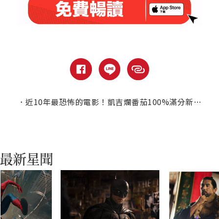
．
近10年最恐怖的電影！凱吉爛番茄100%滿分新片【長腿】化身噩夢版長腿叔叔