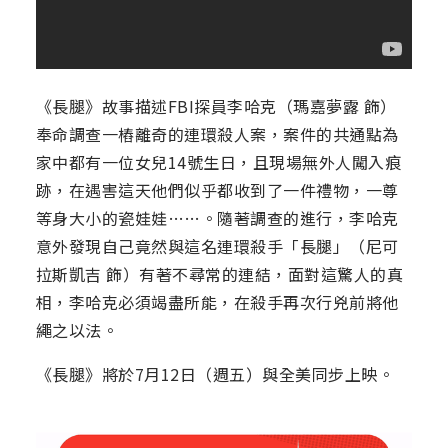
《長腿》故事描述FBI探員李哈克（瑪嘉夢露 飾）
奉命調查一樁離奇的連環殺人案，案件的共通點為
家中都有一位女兒14號生日，且現場無外人闖入痕
跡，在遇害這天他們似乎都收到了一件禮物，一尊
等身大小的瓷娃娃……。隨著調查的進行，李哈克
意外發現自己竟然與這名連環殺手「長腿」（尼可
拉斯凱吉 飾）有著不尋常的連結，面對這驚人的真
相，李哈克必須竭盡所能，在殺手再次行兇前將他
繩之以法。
《長腿》將於7月12日（週五）與全美同步上映。