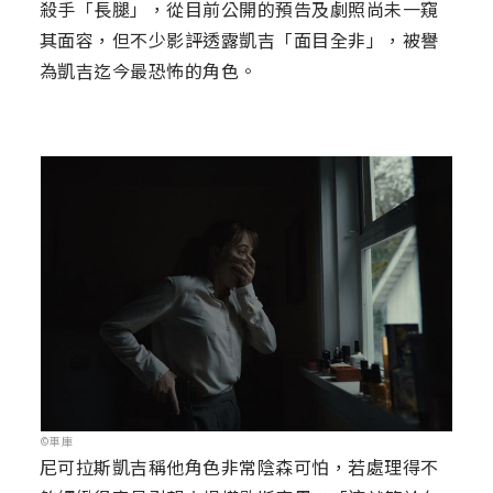
殺手「長腿」，從目前公開的預告及劇照尚未一窺
其面容，但不少影評透露凱吉「面目全非」，被譽
為凱吉迄今最恐怖的角色。
©車庫
尼可拉斯凱吉稱他角色非常陰森可怕，若處理得不