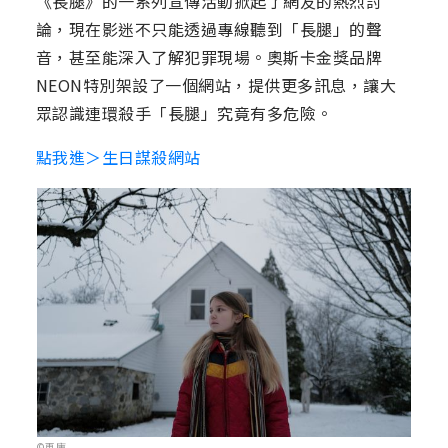
《長腿》的一系列宣傳活動掀起了網友的熱烈討
論，現在影迷不只能透過專線聽到「長腿」的聲
音，甚至能深入了解犯罪現場。奧斯卡金獎品牌
NEON特別架設了一個網站，提供更多訊息，讓大
眾認識連環殺手「長腿」究竟有多危險。
點我進＞生日謀殺網站
©車庫