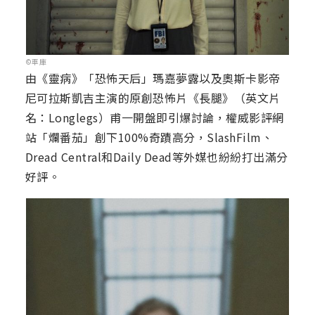
©車庫
由《靈病》「恐怖天后」瑪嘉夢露以及奧斯卡影帝
尼可拉斯凱吉主演的原創恐怖片《長腿》（英文片
名：Longlegs）甫一開盤即引爆討論，權威影評網
站「爛番茄」創下100%奇蹟高分，SlashFilm、
Dread Central和Daily Dead等外媒也紛紛打出滿分
好評。