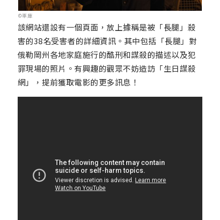
©車庫
該網站還設有一個頁面，放上據稱是被「長腿」殺
害的38名受害者的詳細資訊。其中包括「長腿」對
俄勒岡州各地家庭施行的酷刑和謀殺的描述以及犯
罪現場的照片。有興趣的觀眾不妨造訪「生日謀殺
網」，提前獲取電影的更多訊息！