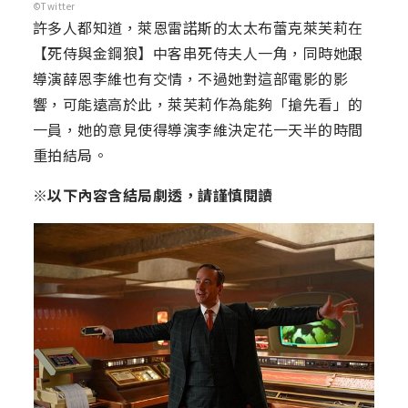
©Twitter
許多人都知道，萊恩雷諾斯的太太布蕾克萊芙莉在
【死侍與金鋼狼】中客串死侍夫人一角，同時她跟
導演薛恩李維也有交情，不過她對這部電影的影
響，可能遠高於此，萊芙莉作為能夠「搶先看」的
一員，她的意見使得導演李維決定花一天半的時間
重拍結局。
※以下內容含結局劇透，請謹慎閱讀