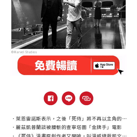
©Marvel Studios
．
萊恩雷諾斯表示，之後「死侍」將不再以主角的身分出現？
．
麗茲凱普蘭談被腰斬的查寧塔圖「金牌手」電影
．
《死侍》漫畫原創作者又開嗆，叫漫威總裁凱文費吉應下台？