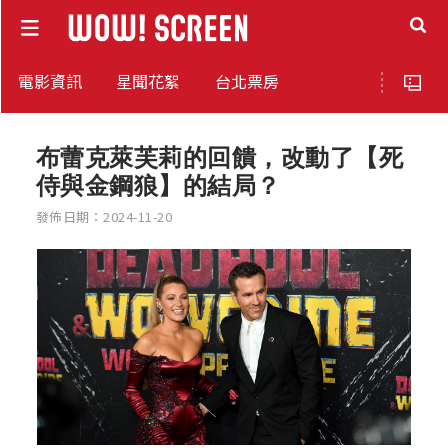
電影資訊
星聞花絮
台北票房
布蕾克萊芙莉的回饋，改動了【死
侍與金鋼狼】的結局？
發佈日期：2024-11-20