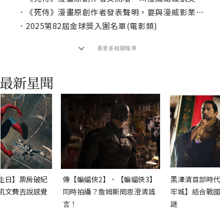
．
《死侍》漫畫原創作者發表聲明，要與漫威影業切割！
．
2025第82屆金球獎入圍名單(電影類)
看更多相關報導
生日】票房破紀
傳【蝙蝠俠2】、【蝙蝠俠3】
黑澤清首部時代
凱文費吉說感覺
同時拍攝？詹姆斯岡恩澄清謠
牢城】結合戰國
言！
謎