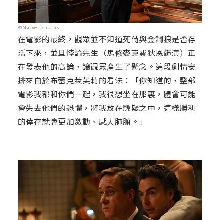
©Marvel Studios
在電影的最終，觀眾並不知道死侍與金鋼狼是否存
活下來，並且悖論先生（馬修麥克費狄恩飾演）正
在發表他的高論，讓觀眾產生了懸念。這段劇情安
排來自於布蕾克萊芙莉的看法：「你知道的，整部
電影我都和你們一起，我很想坐在那裏，體會可能
會失去他們的恐懼，將我放在懸疑之中，這樣勝利
的倖存就會更加激動、感人肺腑。」