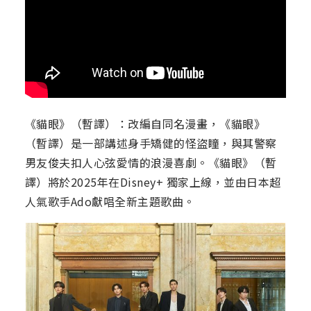
《貓眼》（暫譯）：改編自同名漫畫，《貓眼》
（暫譯）是一部講述身手矯健的怪盜瞳，與其警察
男友俊夫扣人心弦愛情的浪漫喜劇。《貓眼》（暫
譯）將於2025年在Disney+ 獨家上線，並由日本超
人氣歌手Ado獻唱全新主題歌曲。