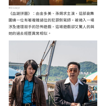
©Disney+
《血謎拼圖》：由金多美、孫錫求主演，這部劇集
圍繞一位有著複雜過往的犯罪側寫師，被捲入一場
涉及連環殺手的恐怖遊戲，這場遊戲卻又驚人的與
她的過去經歷異常相似。