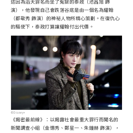
述因為滔天罪名而坐了冤獄的泰政（池昌旭 飾
演），他發現自己會跌落谷底是由一個名為耀翰
（都敬秀 飾演）的神祕人物所精心策劃。在復仇心
的驅使下，泰政打算讓耀翰付出代價。
©Disney+
《揭密最前線》：以揭露社會最重大罪行而聞名的
新聞調查小組（金憓秀、鄭星一、朱鐘赫 飾演），