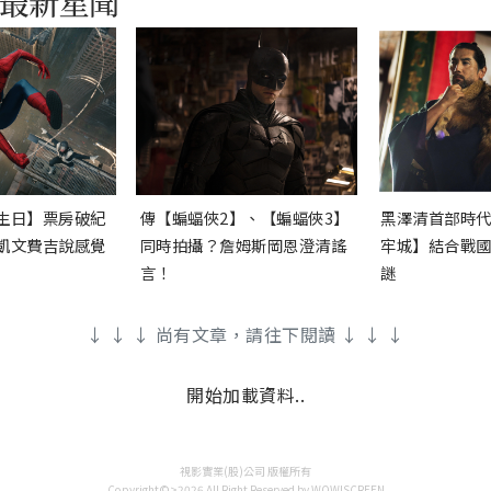
生日】票房破紀
傳【蝙蝠俠2】、【蝙蝠俠3】
黑澤清首部時
凱文費吉說感覺
同時拍攝？詹姆斯岡恩澄清謠
牢城】結合戰
言！
謎
↓ ↓ ↓ 尚有文章，請往下閱讀 ↓ ↓ ↓
開始加載資料..
視影實業(股)公司 版權所有
Copyright©>2026 All Right Reserved by WOW!SCREEN