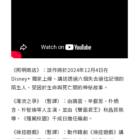
《照明商店》：該作將於2024年12月4日在
Disney+ 獨家上線，講述透過六個失去過往記憶的
陌生人，受困於生命與死亡間的神祕故事。
《濁流之爭》（暫譯）：由路雲、辛叡恩、朴栖
含、朴智煥等人主演，並由《雙面君王》秋昌民執
導、《殭屍校園》千成日擔任編劇。
《操控遊戲》（暫譯）：動作韓劇《操控遊戲》講