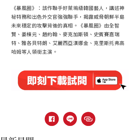
《暴風圈》：該作聯手好萊塢級韓國藝人，講述神
祕特務和出色外交官強強聯手，揭露威脅朝鮮半島
未來穩定的攻擊背後的真相。《暴風圈》由全智
賢、姜棟元、趙約翰、麥克加斯頓、史賓賽嘉瑞
特、雅各貝特朗、艾麗西亞漢娜金、克里斯托弗高
哈姆等人領銜主演。