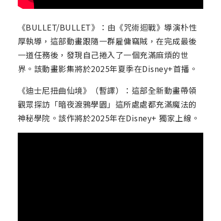
《BULLET/BULLET》：由《咒術迴戰》導演朴性
厚執導，這部動畫跟隨一群雇傭竊賊，在完成最後
一道任務後，發現自己捲入了一個充滿麻煩的世
界。該動畫影集將於2025年夏季在Disney+首播。
《迪士尼扭曲仙境》（暫譯）：這部全新動畫帶領
觀眾探訪「暗夜渡鴉學園」這所處處都充滿魔法的
神秘學院。該作將於2025年在Disney+ 獨家上線。