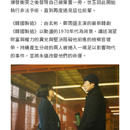
爆發衝突之後發現自己被棄置一旁，世玉因此開始
執行非法手術，直到再度遇見這位前輩。
《韓國製造》：由玄彬、鄭雨盛主演的最新韓劇
《韓國製造》以動盪的1970年代為背景，講述渴望
財富與權力的冀兌與堅決阻礙他前進的檢察官健
榮。持續產生分歧的兩人被捲入一場足以影響時代
的事件，並將永遠改變他們的命運。