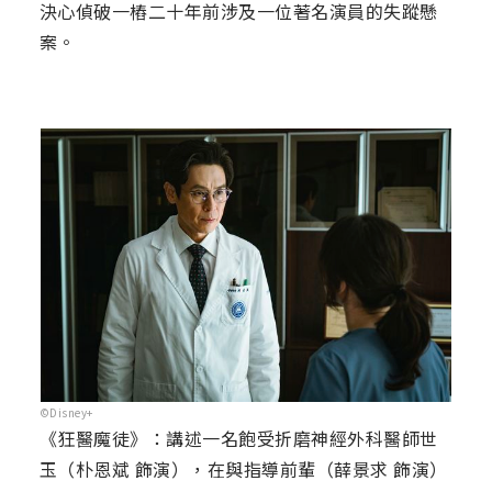
決心偵破一樁二十年前涉及一位著名演員的失蹤懸
案。
©Disney+
《狂醫魔徒》：講述一名飽受折磨神經外科醫師世
玉（朴恩斌 飾演），在與指導前輩（薛景求 飾演）