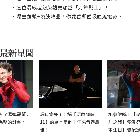
．
這位漫威超級英雄更想當「刀鋒戰士」！
．
爆量血漿+殘肢堆疊！你愛看哪種吸血鬼電影？
人？湯姆霍蘭：
馮迪索哭了！稱【玩命關頭
承襲傳統！【復
完整的計畫。」
11】的劇本是他十年來看過最
局之戰】導演祝
佳！
重生日】破紀錄