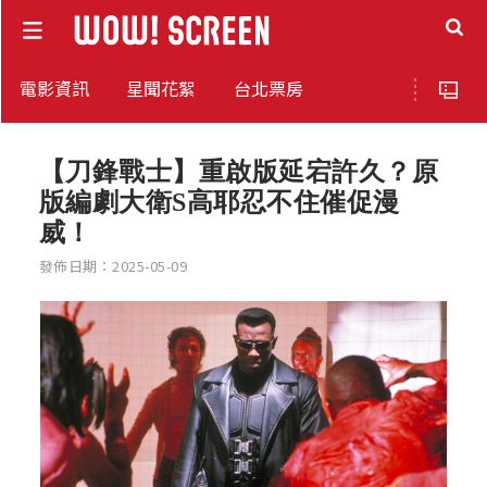
電影資訊
星聞花絮
台北票房
【刀鋒戰士】重啟版延宕許久？原
版編劇大衛S高耶忍不住催促漫
威！
發佈日期：2025-05-09