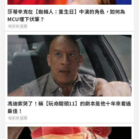
莎蒂辛克在【蜘蛛人：重生日】中演的角色，如何為
MCU埋下伏筆？
電影新星聞
馮迪索哭了！稱【玩命關頭11】的劇本是他十年來看過
最佳！
電影新星聞