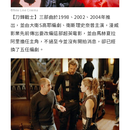
©New Line Cinema
【刀鋒戰士】三部曲於1998、2002、2004年推
出，並由大衛S高耶編劇、衛斯理史奈普主演，漫威
影業先前傳出要改編這部超英電影，並由馬赫夏拉
阿里擔任主角，不過至今並沒有開拍消息，卻已經
換了五任編劇。