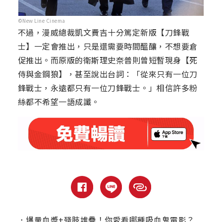
©New Line Cinema
不過，漫威總裁凱文費吉十分篤定新版【刀鋒戰
士】一定會推出，只是還需要時間醞釀，不想要倉
促推出。而原版的衛斯理史奈普則曾短暫現身【死
侍與金鋼狼】，甚至說出台詞：「從來只有一位刀
鋒戰士，永遠都只有一位刀鋒戰士。」相信許多粉
絲都不希望一語成讖。
．
爆量血漿+殘肢堆疊！你愛看哪種吸血鬼電影？