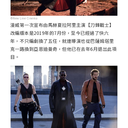
©New Line Cinema
漫威第一次宣布由馬赫夏拉阿里主演【刀鋒戰士】
改編版本是2019年的7月份，至今已經過了快六
年，不只編劇換了五任，就連導演也從巴薩姆塔里
克一路換到亞恩迪曼奇，但他已在去年6月退出此項
目。