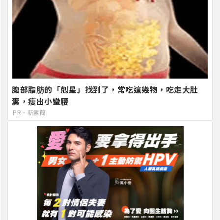
腹部脂肪的「剋星」找到了，常吃這幾物，吃走大肚
囊，瘦出小蠻腰
PR・新素簡