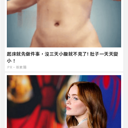
起床就先做件事，沒三天小腹就不見了! 肚子一天天變
小！
PR・新素簡