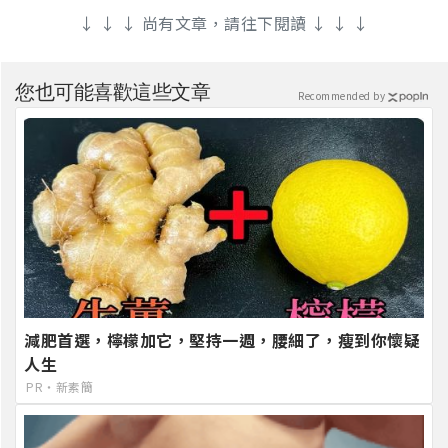
↓ ↓ ↓ 尚有文章，請往下閱讀 ↓ ↓ ↓
您也可能喜歡這些文章
Recommended by
減肥首選，檸檬加它，堅持一週，腰細了，瘦到你懷疑
人生
PR・新素簡