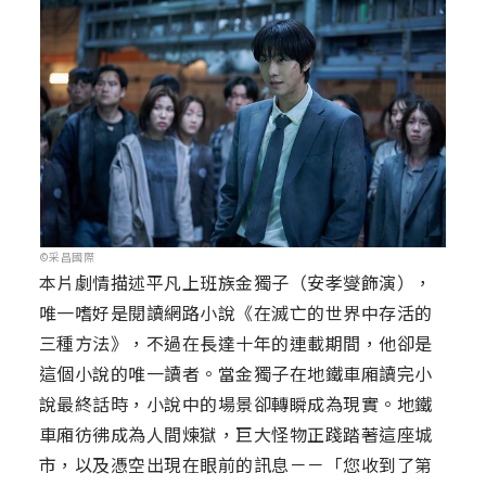
©采昌國際
本片劇情描述平凡上班族金獨子（安孝燮飾演），
唯一嗜好是閱讀網路小說《在滅亡的世界中存活的
三種方法》，不過在長達十年的連載期間，他卻是
這個小說的唯一讀者。當金獨子在地鐵車廂讀完小
說最終話時，小說中的場景卻轉瞬成為現實。地鐵
車廂彷彿成為人間煉獄，巨大怪物正踐踏著這座城
市，以及憑空出現在眼前的訊息－－「您收到了第