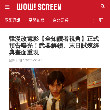
電影資訊
星聞花絮
台北票房
韓漫改電影【全知讀者視角】正式
預告曝光！武器解鎖、末日試煉經
典畫面重現
發佈日期：2025-06-16