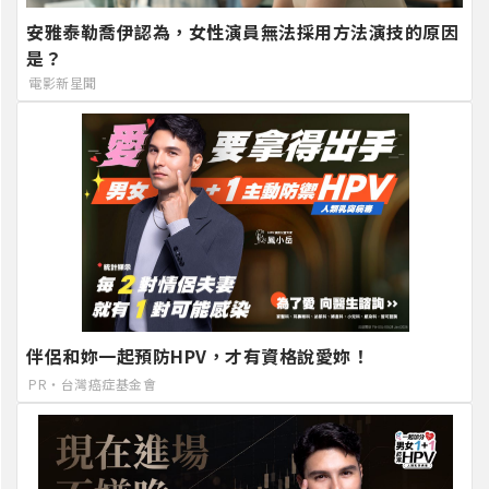
安雅泰勒喬伊認為，女性演員無法採用方法演技的原因
是？
電影新星聞
伴侶和妳一起預防HPV，才有資格說愛妳！
PR・台灣癌症基金會