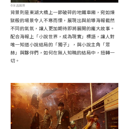
©采昌國際
背景則是東湖大橋上一節破碎的地鐵車廂，宛如煉
獄般的場景令人不寒而慄，展現出與前導海報截然
不同的氣氛，讓人更加期待即將展開的龐大故事。
配合海報上「小說世界，成為現實」標語，讓人對
唯一知道小說結局的「獨子」，與小說主角「眾
赫」與夥伴們，如何在無人知曉的結局中，扭轉一
切。