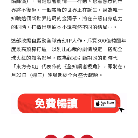
鎬飾演），開始照著劇情一一行動。眼看熟悉的世
界將不復返，一個嶄新的世界正在誕生，身為唯一
知曉這個新世界結局的金獨子，將在升級自身能力
的同時，打造出與原本小說截然不同的結局…。
這部改編自轟動全球奇幻IP大作，斥資300億韓圜年
度最高預算打造，以別出心裁的劇情設定，搭配全
球火紅的知名影星，成為觀眾引頸期盼的劃時代
「東方奇幻」代表作的《全知讀者視角》，即將在7
月23日（週三）晚場起於全台盛大獻映。