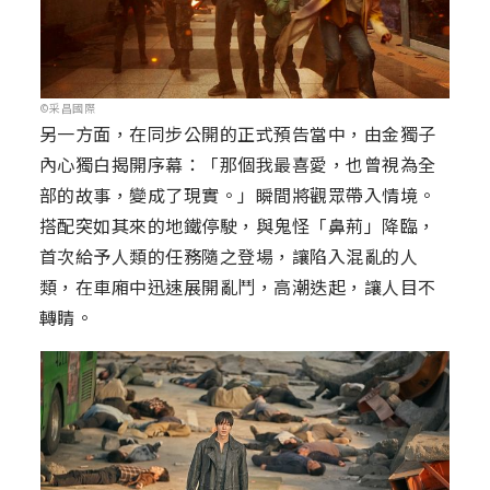
©采昌國際
另一方面，在同步公開的正式預告當中，由金獨子
內心獨白揭開序幕：「那個我最喜愛，也曾視為全
部的故事，變成了現實。」瞬間將觀眾帶入情境。
搭配突如其來的地鐵停駛，與鬼怪「鼻荊」降臨，
首次給予人類的任務隨之登場，讓陷入混亂的人
類，在車廂中迅速展開亂鬥，高潮迭起，讓人目不
轉睛。