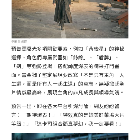
©采昌國際
預告更曝光多項關鍵要素，例如「背後星」的神秘
選擇、角色們專屬武器如「絲線」、「盾牌」、
「劍」等強勢登場，搭配帥度爆表的精采打鬥畫
面。當金獨子堅定展現要改寫「不是只有主角一人
生還，而是所有人一起生還」的意志，無疑掀起全
片情感最高峰，展現主角的非凡成長與領導氣魄。
預告一出，即在各大平台引爆討論，網友紛紛留
言：「期待爆表！」「特效真的是媲美好萊塢大片
等級！」「這卡司組合簡直夢幻，我一定要看！」