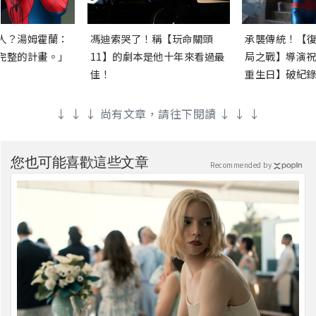
人？湯姆霍蘭：
馮迪索哭了！稱【玩命關頭
承襲傳統！【復
完整的計畫。」
11】的劇本是他十年來看過最
局之戰】導演祝
佳！
重生日】破紀錄
↓ ↓ ↓ 尚有文章，請往下閱讀 ↓ ↓ ↓
您也可能喜歡這些文章
Recommended by