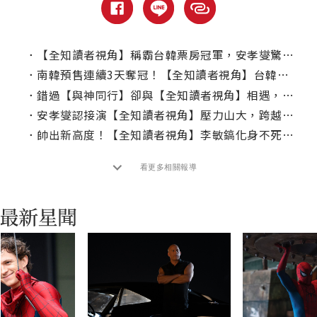
．
【全知讀者視角】稱霸台韓票房冠軍，安孝燮驚吐「一度不想當演員」
．
南韓預售連續3天奪冠！【全知讀者視角】台韓群星搶看引爆話題
．
錯過【與神同行】卻與【全知讀者視角】相遇，李敏鎬親曝接演內幕
．
安孝燮認接演【全知讀者視角】壓力山大，跨越心魔打造「金獨子」
．
帥出新高度！【全知讀者視角】李敏鎬化身不死戰士助安孝燮改寫命運
看更多相關報導