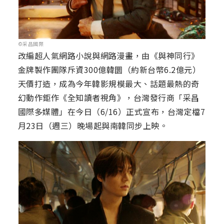
©采昌國際
改編超人氣網路小說與網路漫畫，由《與神同行》
金牌製作團隊斥資300億韓圜（約新台幣6.2億元）
天價打造，成為今年韓影規模最大、話題最熱的奇
幻動作鉅作《全知讀者視角》，台灣發行商「采昌
國際多媒體」在今日（6/16）正式宣布，台灣定檔7
月23日（週三）晚場起與南韓同步上映。