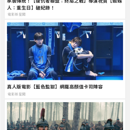
承襲傳統！【復仇者聯盟：終局之戰】導演祝賀【蜘蛛
人：重生日】破紀錄！
電影新星聞
真人版電影【藍色監獄】網羅高顏值卡司陣容
電影新星聞