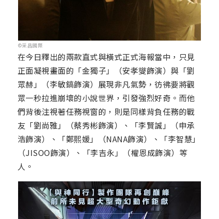
©采昌國際
在今日釋出的兩款直式與橫式正式海報當中，只見
正面凝視畫面的「金獨子」（安孝燮飾演）與「劉
眾赫」（李敏鎬飾演）展現非凡氣勢，彷彿要將觀
眾一秒拉進崩壞的小說世界，引發強烈好奇。而他
們背後注視著任務視窗的，則是同樣背負任務的戰
友「劉尚雅」（蔡秀彬飾演）、「李賢誠」（申承
浩飾演）、「鄭熙媛」（NANA飾演）、「李智慧」
（JISOO飾演）、「李吉永」（權恩成飾演）等
人。