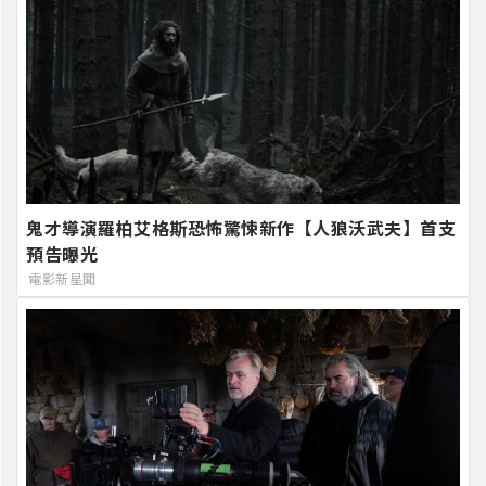
鬼才導演羅柏艾格斯恐怖驚悚新作【人狼沃武夫】首支
預告曝光
電影新星聞