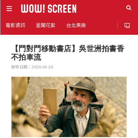
電影資訊
星聞花絮
台北票房
【門對門移動書店】吳世洲拍書香
不拍車流
發佈日期：2026-03-26