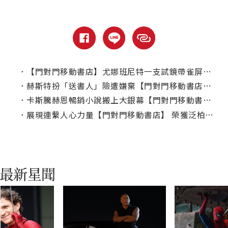
．
【門對門移動書店】尤娜班尼特一支試鏡帶雀屏中選！
．
赫斯特扮「送書人」險遭嫌棄【門對門移動書店】榮登德國影帝
．
卡斯騰赫恩暢銷小說搬上大銀幕【門對門移動書店】票房狂賣2億
．
展現連繫人心力量【門對門移動書店】 榮獲泛柏林電影節觀眾票選獎