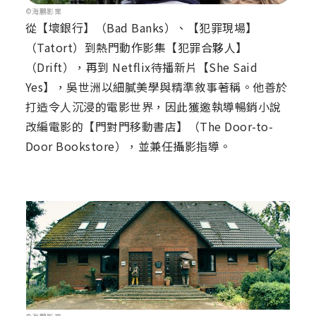
©海鵬影業
從【壞銀行】（Bad Banks）、【犯罪現場】
（Tatort）到熱門動作影集【犯罪合夥人】
（Drift），再到 Netflix待播新片【She Said
Yes】，吳世洲以細膩美學與精準敘事著稱。他善於
打造令人沉浸的電影世界，因此獲邀執導暢銷小說
改編電影的【門對門移動書店】（The Door-to-
Door Bookstore），並兼任攝影指導。