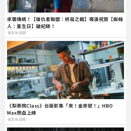
承襲傳統！【復仇者聯盟：終局之戰】導演祝賀【蜘蛛
人：重生日】破紀錄！
電影新星聞
《梨泰院Class》台版影集「來！金來號！」HBO
Max熱血上線
電影新星聞