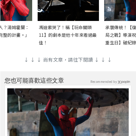
人？湯姆霍蘭：
馮迪索哭了！稱【玩命關頭
承襲傳統！【復
完整的計畫。」
11】的劇本是他十年來看過最
局之戰】導演祝
佳！
重生日】破紀錄
↓ ↓ ↓ 尚有文章，請往下閱讀 ↓ ↓ ↓
您也可能喜歡這些文章
Recommended by