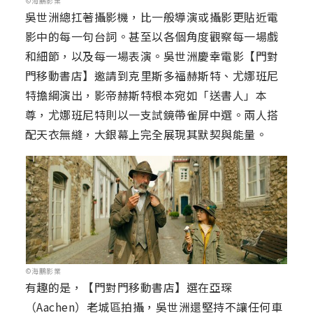
©海鵬影業
吳世洲總扛著攝影機，比一般導演或攝影更貼近電
影中的每一句台詞。甚至以各個角度觀察每一場戲
和細節，以及每一場表演。吳世洲慶幸電影【門對
門移動書店】邀請到克里斯多福赫斯特、尤娜班尼
特擔綱演出，影帝赫斯特根本宛如「送書人」本
尊，尤娜班尼特則以一支試鏡帶雀屏中選。兩人搭
配天衣無縫，大銀幕上完全展現其默契與能量。
©海鵬影業
有趣的是，【門對門移動書店】選在亞琛
（Aachen）老城區拍攝，吳世洲還堅持不讓任何車