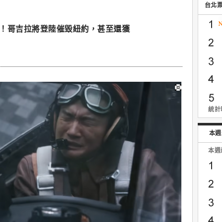
台北
發布！哥吉拉將登陸催毀紐約，甚至還獲
統計時
本週
本週