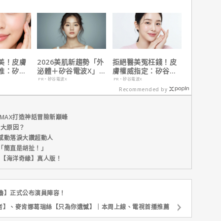
這版完全不行！
美！皮膚
2026美肌新趨勢「外
拒絕醫美冤枉錢！皮
推：矽谷
泌體＋矽谷電波X」聯
膚權威指定：矽谷電
肌膚由內而
手，開啟高階養膚新
波 X 由內而外養出逆
PR・矽谷電波X
PR・矽谷電波X
世代
齡好膚質
Recommended by
MAX打造神話冒險新巔峰
五大原因？
感動落淚大讚超動人
「簡直是胡扯！」
新片【海洋奇緣】真人版！
嚕】正式公布演員陣容！
者】、麥肯娜葛瑞絲【只為你遺憾】｜本周上線、電視首播推薦