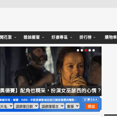
Close
聞花絮
雜誌櫥窗
好康專區
排行榜
購物車
【奧德賽】配角也精采，扮演女巫瑟西的心情？珊曼莎莫頓：「感覺就像重生」
【