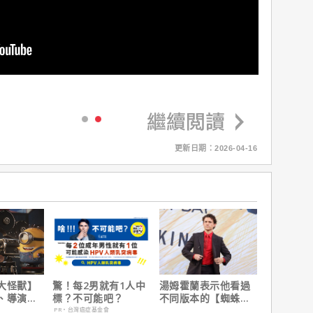
更新日期：2026-04-16
大怪獸】
驚！每2男就有1人中
湯姆霍蘭表示他看過
、導演皮
標？不可能吧？
不同版本的【蜘蛛
10個電影
人：重生日】剪輯，
PR・台灣癌症基金會