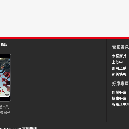
互動版
電影資訊
本週新片
上映中
即將上映
新片快報
好康專區
訂閱好康
購書好康
好康活動
號出刊
0號出刊
OW!SCREEN 電影雜誌