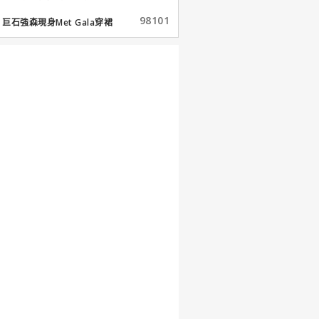
98101
巨石強森現身Met Gala穿裙
子...