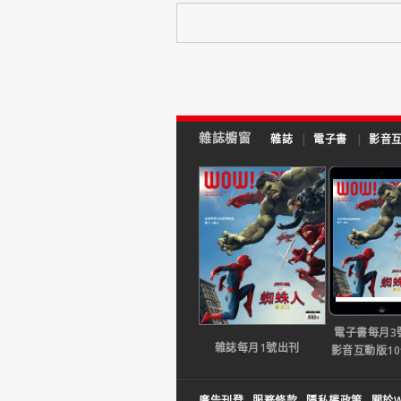
雜誌櫥窗
雜誌
|
電子書
|
影音
電子書每月3
雜誌每月1號出刊
影音互動版1
廣告刊登
服務條款
隱私權政策
關於W