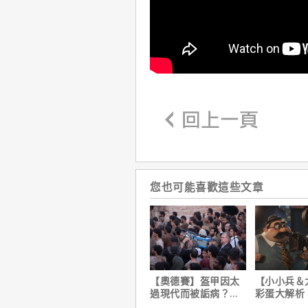
您也可能喜歡這些文章
【奧德賽】盔甲因太
【小小兵＆
過現代而被詬病？導
彩蛋大解析
演克里斯多夫諾蘭親
耶考芬解密