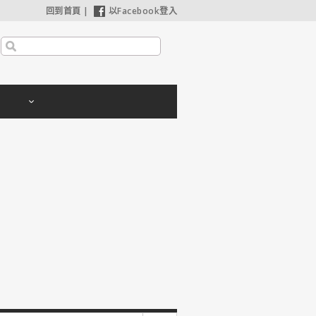
回到首頁
|
以Facebook登入
哈利波特：神秘的魔法石】25週年限定1週重返大銀