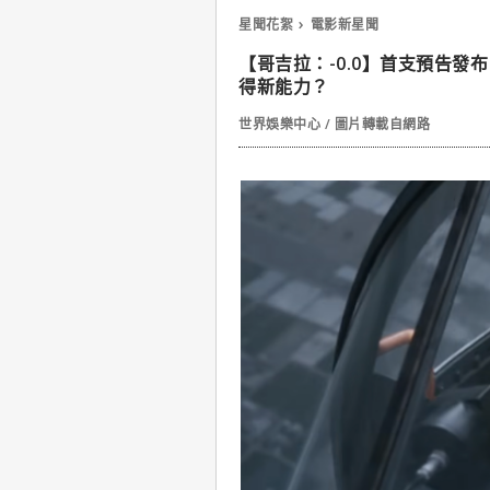
星聞花絮
電影新星聞
【哥吉拉：-0.0】首支預告
得新能力？
世界娛樂中心 / 圖片轉載自網路