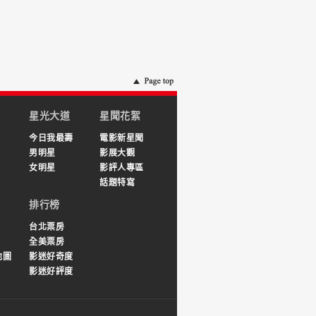
星光大道
星聞花絮
今日我最壽
電影新星聞
男明星
影展大觀
女明星
影評人專區
話題特寫
排行榜
台北票房
全美票房
地圖
影迷好奇度
影迷好評度