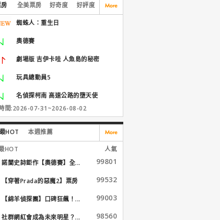
票房
全美票房
好奇度
好評度
蜘蛛人：重生日
奧德賽
劇場版 吉伊卡哇 人魚島的秘密
玩具總動員5
名偵探柯南 高速公路的墮天使
間:2026-07-31~2026-08-02
最HOT
本週推薦
最HOT
人氣
99801
諾蘭史詩鉅作【奧德賽】全...
99532
【穿著Prada的惡魔2】票房
大...
99003
【綿羊偵探團】口碑狂飆！...
98560
社群網紅會成為未來明星？...