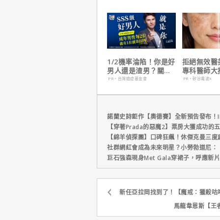
自解釋！
梗！
1/2機率淪陷！你是好
拒絕無效醫
男人還是渣男？關鍵
專科醫師大
在這
電波 X 讓
PR・台灣癌症基金會
PR・矽谷電波X
外更強韌
諾蘭史詩鉅作【奧德賽】全新預告發布！I
【穿著Prada的惡魔2】票房大獲成功的
【綿羊偵探團】口碑狂飆！休傑克曼三度
社群網紅會成為未來明星？小勞勃道尼：
巨石強森現身Met Gala穿裙子，呼應
新任亞拉岡找到了！【魔戒：獵殺咕
馬龍韋恩斯【王