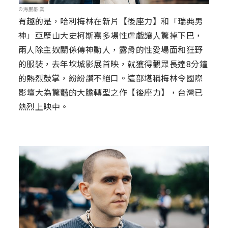
©海鵬影業
有趣的是，哈利梅林在新片【後座力】和「瑞典男
神」亞歷山大史柯斯嘉多場性虐戲讓人驚掉下巴，
兩人除主奴關係傳神動人，露骨的性愛場面和狂野
的服裝，去年坎城影展首映，就獲得觀眾長達8分鐘
的熱烈鼓掌，紛紛讚不絕口。這部堪稱梅林令國際
影壇大為驚豔的大膽轉型之作【後座力】，台灣已
熱烈上映中。