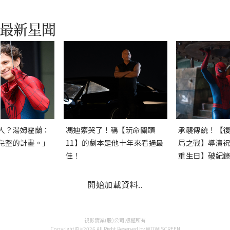
人？湯姆霍蘭：
馮迪索哭了！稱【玩命關頭
承襲傳統！【復
完整的計畫。」
11】的劇本是他十年來看過最
局之戰】導演祝
佳！
重生日】破紀錄
開始加載資料..
視影實業(股)公司 版權所有
Copyright©>2026 All Right Reserved by WOW!SCREEN