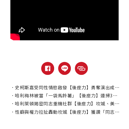
．
史柯斯嘉受同性情慾啟發【後座力】勇奪演出成就獎
．
哈利梅林被當「一袋馬鈴薯」【後座力】連掃3座影帝大獎
．
哈利萊頓揭密同志重機社群【後座力】坎城、美國連奪獎
．
性癖與權力拉扯轟動坎城【後座力】獲讚「同志版格雷」