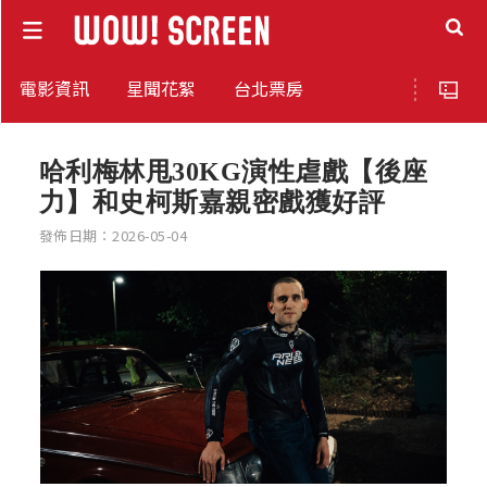
電影資訊
星聞花絮
台北票房
哈利梅林甩30KG演性虐戲【後座
力】和史柯斯嘉親密戲獲好評
發佈日期：2026-05-04