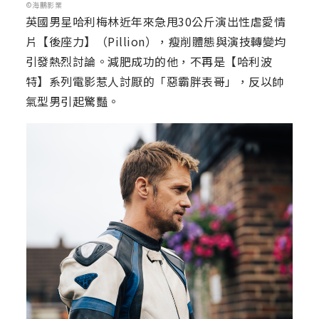
©海鵬影業
英國男星哈利梅林近年來急甩30公斤演出性虐愛情
片【後座力】（Pillion），瘦削體態與演技轉變均
引發熱烈討論。減肥成功的他，不再是【哈利波
特】系列電影惹人討厭的「惡霸胖表哥」，反以帥
氣型男引起驚豔。