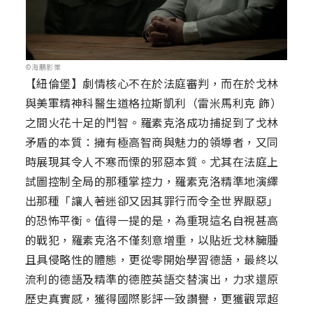
©海鵬影業
【紐倫堡】劇情核心不在於法庭審判，而在於戈林
與美軍精神科醫生道格拉斯凱利（雷米馬利克 飾）
之間火花十足的鬥智。羅素克洛成功捕捉到了戈林
矛盾的本質：擁有極高智商與魅力的領導者，又同
時展現其令人不寒而慄的邪惡本質。尤其在法庭上
試圖控制全局的那種掌控力，羅素克洛精準地演繹
出那種「讓人著迷卻又因其罪行而令全世界厭惡」
的恐怖平衡。值得一提的是，為重現這名自視甚高
的戰犯，羅素克洛不僅刻意增重，以貼近戈林臃腫
且具侵略性的體態，更從零開始學習德語，最終以
流利的德語及精準的德腔英語交替演出，力求還原
歷史真實感，獲得國際影評一致讚譽，更獲觀眾超