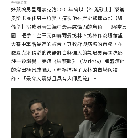
©海鵬影業
好萊塢男星羅素克洛2001年曾以【神鬼戰士】榮獲
奧斯卡最佳男主角獎。這次他在歷史驚悚電影【紐
倫堡】挑戰演藝生涯中最具威懾力的角色——納粹德
國二把手、空軍元帥赫爾曼戈林。戈林作為紐倫堡
大審中軍階最高的被告，其狡詐與病態的自戀，在
羅素克洛精湛的德語對白與強大的氣場獲得國際影
評一致讚譽，美媒《綜藝報》（Variety）即盛讚他
的演出極具威懾力，精準捕捉了戈林的自戀與狡
詐，「最令人震撼且具有大師風範」。