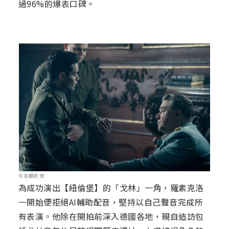
過96%的爆表口碑。
©海鵬影業
為成功演出【紐倫堡】的「戈林」一角，羅素克洛
一開始便拒絕AI輔助配音，堅持以自己聲音完成所
有表演。他除在開拍前深入德國各地，親自造訪包