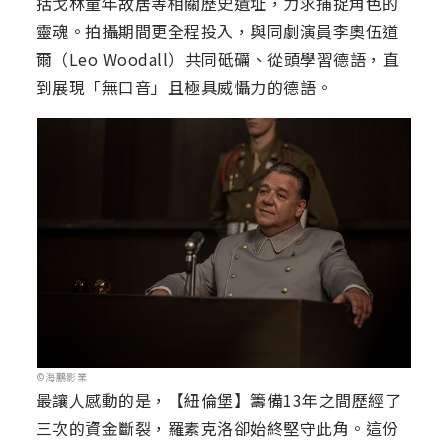
括戈林童年故居等相關歷史遺址，力求捕捉角色的
靈魂。拍攝期間更全程投入，與同劇演員李奧伍道
爾（Leo Woodall）共同砥礪、從頭學習德語，直
到展現「無口音」且極具威懾力的德語。
©海鵬影業
最讓人感動的是，【紐倫堡】籌備13年之間歷經了
三次的資金斷裂，羅素克洛卻始終堅守此角。這份