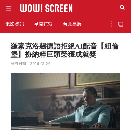
電影資訊
星聞花絮
台北票房
羅素克洛飆德語拒絕AI配音【紐倫
堡】扮納粹巨頭榮獲成就獎
發佈日期：2026-05-26