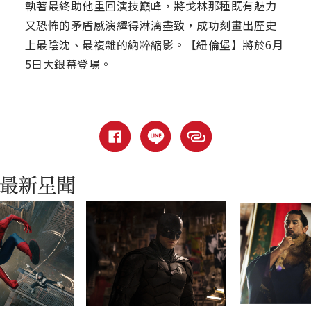
執著最終助他重回演技巔峰，將戈林那種既有魅力
又恐怖的矛盾感演繹得淋漓盡致，成功刻畫出歷史
上最陰沈、最複雜的納粹縮影。【紐倫堡】將於6月
5日大銀幕登場。