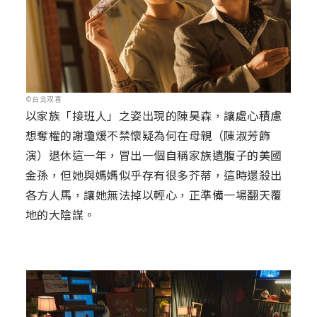
©台北双喜
以家族「接班人」之姿出現的陳昊森，讓處心積慮
想奪權的謝瓊煖不禁懷疑為何在母親（陳淑芳飾
演）退休這一年，冒出一個自稱家族遺腹子的美國
金孫，但她與媽媽似乎存有很多芥蒂，這時還殺出
各方人馬，讓她無法掉以輕心，正準備一場翻天覆
地的大陰謀。