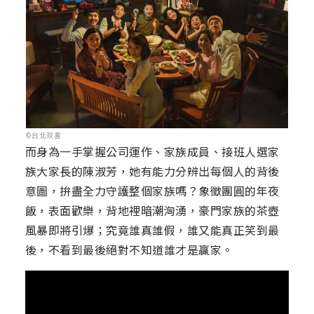
©台北双喜
而身為一手掌握公司運作、家族成員、接班人選家
族大家長的陳淑芳，她有能力分辨出每個人的背後
意圖，拚盡全力守護整個家族嗎？象徵團圓的年夜
飯，表面歡樂，背地裡暗潮洶湧，豪門家族的茶壺
風暴即將引爆；究竟誰真誰假，誰又能真正笑到最
後，不看到最後絕對不知道誰才是贏家。