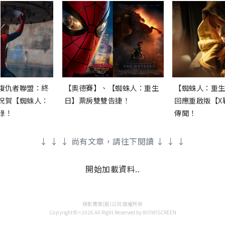
復仇者聯盟：終
【奧德賽】、【蜘蛛人：重生
【蜘蛛人：重生
祝賀【蜘蛛人：
日】票房雙雙告捷！
回應重啟版【X
錄！
傳聞！
↓ ↓ ↓ 尚有文章，請往下閱讀 ↓ ↓ ↓
開始加載資料..
視影實業(股)公司 版權所有
Copyright©>2026 All Right Reserved by WOW!SCREEN