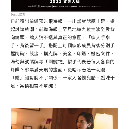
©台北双喜
日前釋出前導預告跟海報，一出爐就話題十足，掀
起討論熱潮。前導海報上罕見地讓九位主演全數背
向鏡頭，讓人猜不透其真正的意圖，「家人手牽
手，背後留一手」搭配上每個家族成員背後分別手
握陶碗、骰盅、撲克牌、美金、印鑑、機密文件、
湯勺與號碼牌等「關鍵物」似乎代表著每人各自的
計謀？鈔票滿天飛的畫面，更暗示著這一切跟
「錢」絕對脫不了關係。一家人各懷鬼胎、戲味十
足，案情相當不單純！