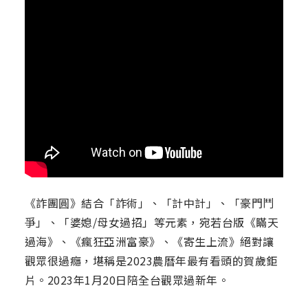
《詐團圓》結合「詐術」、「計中計」、「豪門鬥
爭」、「婆媳/母女過招」等元素，宛若台版《瞞天
過海》、《瘋狂亞洲富豪》、《寄生上流》絕對讓
觀眾很過癮，堪稱是2023農曆年最有看頭的賀歲鉅
片。2023年1月20日陪全台觀眾過新年。