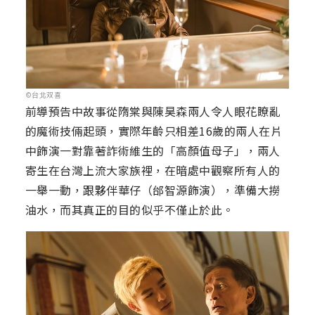
©台北双喜
前導預告中故事從隋棠與陳昊森兩人令人眼花瞭亂
的魔術技倆起頭，實際年齡只相差16歲的兩人在片
中飾演一對靠著詐術維生的「高顏值母子」，兩人
寄生在台灣上流大家族裡，在暗處中觀察所有人的
一舉一動，跟夥伴華仔（邰智源飾演），準備大撈
油水，而其真正的目的似乎不僅止於此。