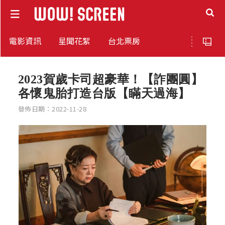
電影資訊
星聞花絮
台北票房
2023賀歲卡司超豪華！【詐團圓】
各懷鬼胎打造台版【瞞天過海】
發佈日期：2022-11-28