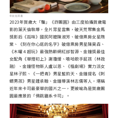
©台北双喜
2023年賀歲大「騙」《詐團圓》由三度拍攝賀歲電
影的葉天倫執導，全片眾星雲集，破天荒聚集金馬
獎影后《孤味》國民阿嬤陳淑芳、破億票房女星隋
棠、《刻在你心底的名字》破億票房男星陳昊森、
《木曜４超玩》最強熟齡網紅邰智源、金鐘獎最佳
女配角《華燈初上》謝瓊煖、嘻哈歌手屁孩（林政
融）、金鐘怪物新人盧以恩、《植劇場》實力派女
星林子熙、《一把青》男星藍鈞天、金鐘提名《刺
蝟男孩》男星鍾承翰、金鐘導演林志儒等人，堪稱
近年來卡司最豪華的國片之一，更被喻為是賀歲團
圓最應景的「佛跳牆系卡司」。