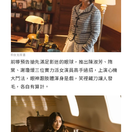
©台北双喜
前導預告搶先滿足影迷的眼球，推出陳淑芳、隋
棠、謝瓊煖三位實力派女演員高手過招，上演心機
大鬥法，眼神跟肢體渾身是戲，笑裡藏刀讓人發
毛，各自有算計。