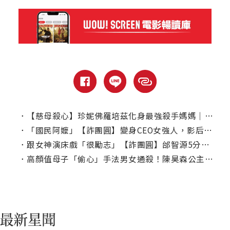
．
【慈母殺心】珍妮佛羅培茲化身最強殺手媽媽｜本周上線、電視首播推薦
．
「國民阿嬤」【詐團圓】變身CEO女強人，影后陳淑芳出道60多年首擔綱賀歲片
．
跟女神演床戲「很勵志」【詐團圓】邰智源5分鐘模仿秀笑炸隋棠
．
高顏值母子「偷心」手法男女通殺！陳昊森公主抱影后引少女心噴發