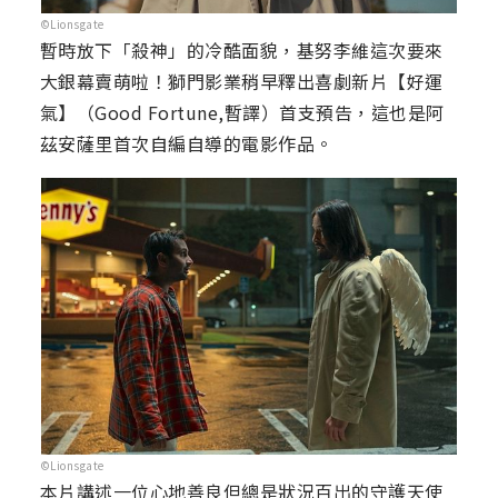
©Lionsgate
暫時放下「殺神」的冷酷面貌，基努李維這次要來
大銀幕賣萌啦！獅門影業稍早釋出喜劇新片【好運
氣】（Good Fortune,暫譯）首支預告，這也是阿
茲安薩里首次自編自導的電影作品。
©Lionsgate
本片講述一位心地善良但總是狀況百出的守護天使