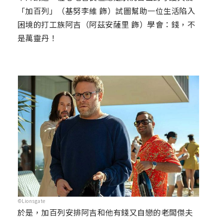
「加百列」（基努李維 飾）試圖幫助一位生活陷入
困境的打工族阿吉（阿茲安薩里 飾）學會：錢，不
是萬靈丹！
©Lionsgate
於是，加百列安排阿吉和他有錢又自戀的老闆傑夫