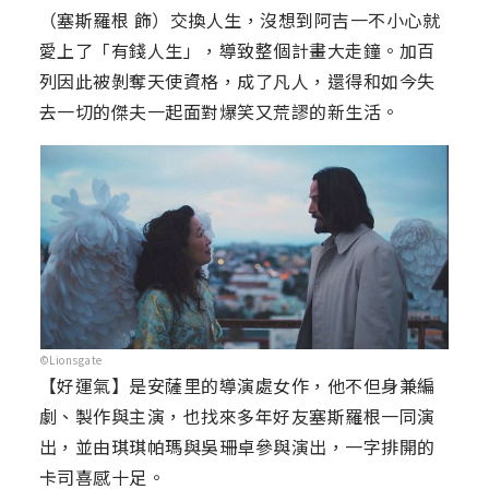
（塞斯羅根 飾）交換人生，沒想到阿吉一不小心就
愛上了「有錢人生」，導致整個計畫大走鐘。加百
列因此被剝奪天使資格，成了凡人，還得和如今失
去一切的傑夫一起面對爆笑又荒謬的新生活。
©Lionsgate
【好運氣】是安薩里的導演處女作，他不但身兼編
劇、製作與主演，也找來多年好友塞斯羅根一同演
出，並由琪琪帕瑪與吳珊卓參與演出，一字排開的
卡司喜感十足。