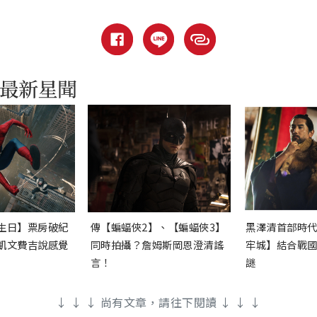
生日】票房破紀
傳【蝙蝠俠2】、【蝙蝠俠3】
黑澤清首部時
凱文費吉說感覺
同時拍攝？詹姆斯岡恩澄清謠
牢城】結合戰
言！
謎
↓ ↓ ↓ 尚有文章，請往下閱讀 ↓ ↓ ↓