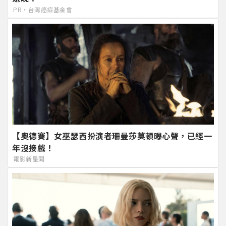
PR・台灣癌症基金會
【奧德賽】女巫瑟西扮演者珊曼莎莫頓曝心聲，已經一
年沒接戲！
電影新星聞