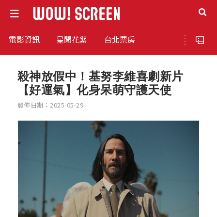
電影資訊
星聞花絮
台北票房
殺神放假中！基努李維喜劇新片
【好運氣】化身呆萌守護天使
發佈日期：2025-05-29