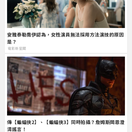
安雅泰勒喬伊認為，女性演員無法採用方法演技的原因
是？
電影新星聞
傳【蝙蝠俠2】、【蝙蝠俠3】同時拍攝？詹姆斯岡恩澄
清謠言！