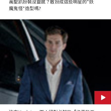
萬聖趴扮裝沒靈感？敢扮成這些明星的"妖
魔鬼怪"造型嗎?