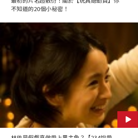
最初的片名超敷衍！關於【玩具總動員】你
不知道的20個小秘密！
林依晨假戲真做愛上男主角？【234說愛