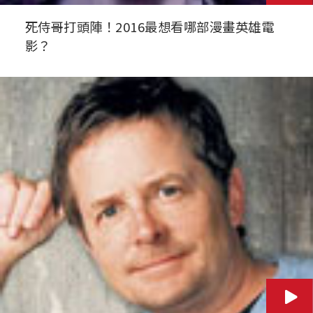
死侍哥打頭陣！2016最想看哪部漫畫英雄電
影？