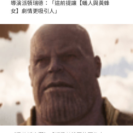
導演派頓瑞德：「這前提讓【蟻人與黃蜂
女】劇情更吸引人」