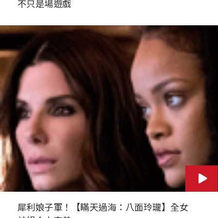
不只是場遊戲
犀利娘子軍！【瞞天過海：八面玲瓏】全女