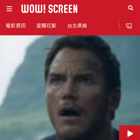
電影資訊
星聞花絮
台北票房