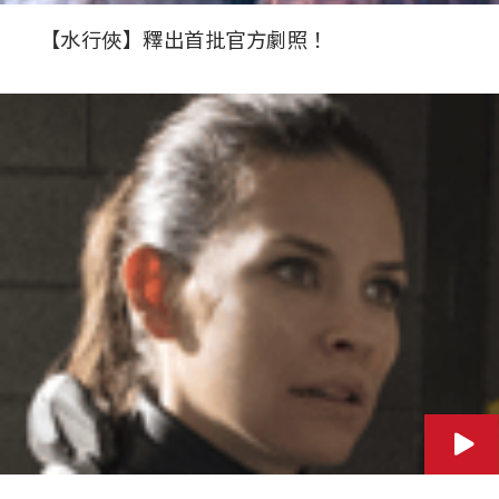
【水行俠】釋出首批官方劇照！