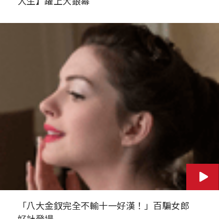
人生】躍上大銀幕
「八大金釵完全不輸十一好漢！」百騙女郎
好計登場