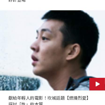
獻給年輕人的電影！坎城話題【燃燒烈愛】
探討「性」的本質