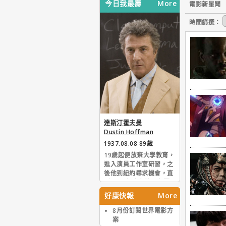
今日我最壽
More
電影新星聞
時間篩選：
達斯汀霍夫曼
Dustin Hoffman
1937.08.08 89歲
19歲起便放棄大學教育，
進入演員工作室研習，之
後他到紐約尋求機會，直
到1965年才在外百老匯
及電視臺爭到些小角色。
好康快報
More
由於外表其貌不揚、身材
又矮，受到許多局限，但
8月份訂閱世界電影方
努力再加上演技的磨練，
案