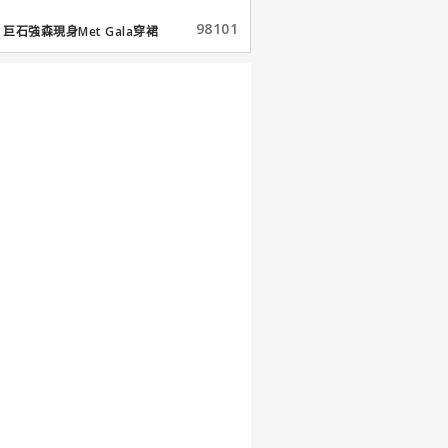
98101
巨石強森現身Met Gala穿裙
子...