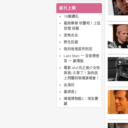
使他獲得了一座歐比獎。
之後他以1967年的【畢
新片上架
業生】嶄露頭角，星運大
轉。截至目前，霍夫曼已
18顆鑽石
獲六次奧斯卡提名，且以
最終樂章 吹響吧！上低
【克拉瑪對克拉瑪】和
音號 前篇
【雨人】兩度獲獎。而他
恐怖冰友
在【窈窕淑男】裡男扮女
裝的演出，至今仍讓人津
野生狂廚
津樂道。近年來演出作品
我的爸爸是死刑犯
較少，但仍為一線巨星。
Last Man ー 全盲搜查
官 ー 劇場版
電影 Idol光之美少女你
與我♪久等了！為你送
上閃耀的現場演唱會！
血鬼村
暴戾夜2
喵喵博物館2：埃及寶
藏