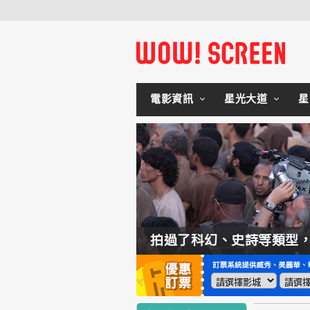
電影資訊
星光大道
星
如何交棒蜘蛛人？湯姆霍蘭：「我們有一個完整的計畫。」
拍過了科幻、史詩等類型