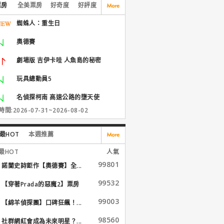
票房
全美票房
好奇度
好評度
蜘蛛人：重生日
奧德賽
劇場版 吉伊卡哇 人魚島的秘密
玩具總動員5
名偵探柯南 高速公路的墮天使
間:2026-07-31~2026-08-02
最HOT
本週推薦
最HOT
人氣
99801
諾蘭史詩鉅作【奧德賽】全...
99532
【穿著Prada的惡魔2】票房
大...
99003
【綿羊偵探團】口碑狂飆！...
98560
社群網紅會成為未來明星？...