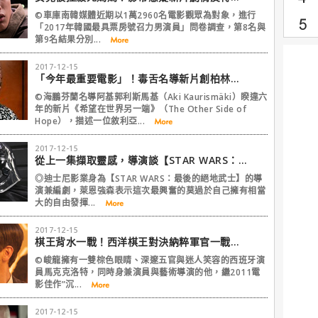
©車庫南韓媒體近期以1萬2960名電影觀眾為對象，進行
「2017年韓國最具票房號召力男演員」問卷調查，第8名與
第9名結果分別...
2017-12-15
「今年最重要電影」！毒舌名導新片創柏林影展史上最高評價！
©海鵬芬蘭名導阿基郭利斯馬基（Aki Kaurismäki）睽違六
年的新片《希望在世界另一端》（The Other Side of
Hope），描述一位敘利亞...
2017-12-15
從上一集擷取靈感，導演談【STAR WARS：最後的絕地武士】
◎迪士尼影業身為【STAR WARS：最後的絕地武士】的導
演兼編劇，萊恩強森表示這次最興奮的莫過於自己擁有相當
大的自由發揮...
2017-12-15
棋王背水一戰！西洋棋王對決納粹軍官一戰成名
©峻龍擁有一雙棕色眼睛、深邃五官與迷人笑容的西班牙演
員馬克克洛特，同時身兼演員與藝術導演的他，繼2011電
影佳作”沉...
2017-12-15