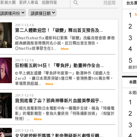
影展大觀
影評人專區
話題特寫
台北
2017-12-16
第二人體歡迎您！「碳變」釋出首支預告及最新劇照
◎NetflixNetflix最新科幻影集「碳變」改編自理查德·摩根
經典網路叛客得獎同名小說，近日釋出首支預告。
◎Netflix故事發生在3...
2017-12-16
狂粉衝五刷94狂！「零負評」動畫神作全台票房破1000萬
統計時
©甲上網友盛讚「零負評年度第一」動漫神作《遊戲人生
Zero》，繼日本票房突破5億日幣、香港熱賣900萬台幣，
本週
單場票房超越...
本週
2017-12-15
我到底看了尛？邪典神導新片血腥美學超乎想像、更勝以往！
Ⓒ暗光鳥電影院日本電影中有一種獨步全球、稱為「特攝電
影」的電影類型，意指大量使用「特殊攝影技術」（相當於
特效）...
2017-12-15
女兒被控殺死媽媽？影帝懸疑新片劇情反轉再反轉！