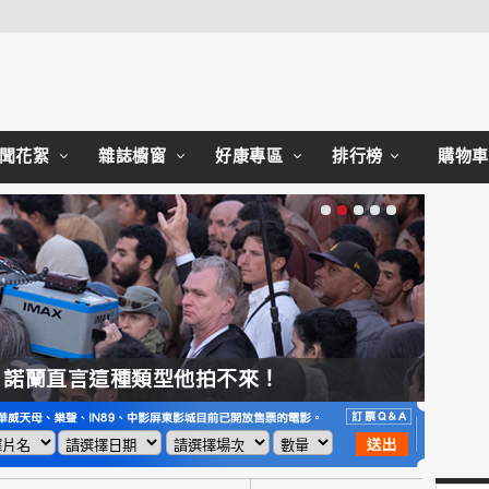
聞花絮
雜誌櫥窗
好康專區
排行榜
購物車
，諾蘭直言這種類型他拍不來！