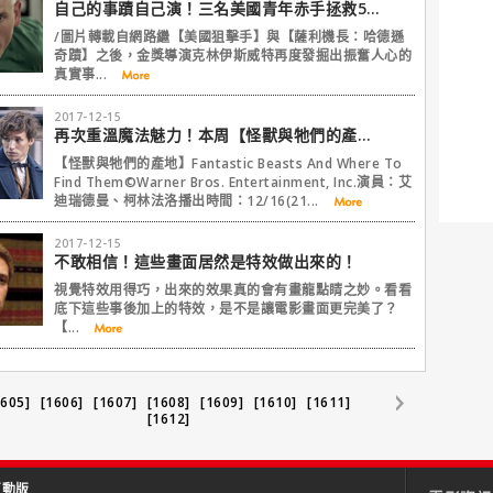
自己的事蹟自己演！三名美國青年赤手拯救500多名乘客
/圖片轉載自網路繼【美國狙擊手】與【薩利機長：哈德遜
奇蹟】之後，金獎導演克林伊斯威特再度發掘出振奮人心的
真實事...
2017-12-15
再次重溫魔法魅力！本周【怪獸與牠們的產地】電視首播！
【怪獸與牠們的產地】Fantastic Beasts And Where To
Find Them©Warner Bros. Entertainment, Inc.演員：艾
迪瑞德曼、柯林法洛播出時間：12/16(21...
2017-12-15
不敢相信！這些畫面居然是特效做出來的！
視覺特效用得巧，出來的效果真的會有畫龍點睛之妙。看看
底下這些事後加上的特效，是不是讓電影畫面更完美了？
【...
1605]
[1606]
[1607]
[1608]
[1609]
[1610]
[1611]
[1612]
互動版