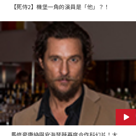
【死侍2】機堡一角的演員是「他」？！
馬修麥康納與安海瑟薇再度合作科幻片！大