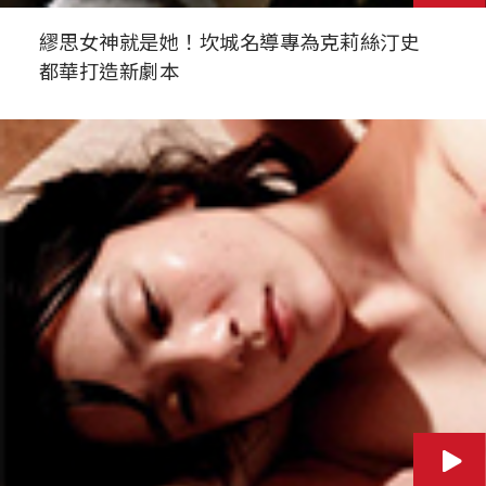
繆思女神就是她！坎城名導專為克莉絲汀史
都華打造新劇本