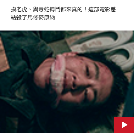
摸老虎、與毒蛇搏鬥都來真的！這部電影差
點殺了馬修麥康納