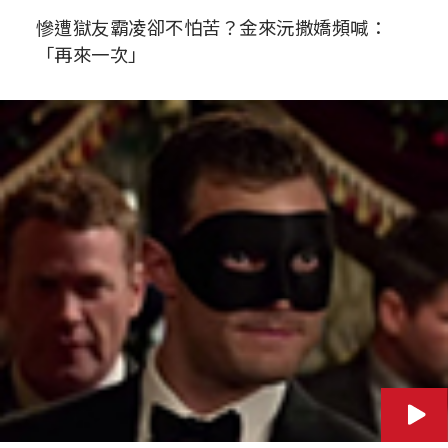
慘遭獄友霸凌卻不怕苦？金來沅撒嬌頻喊：
「再來一次」