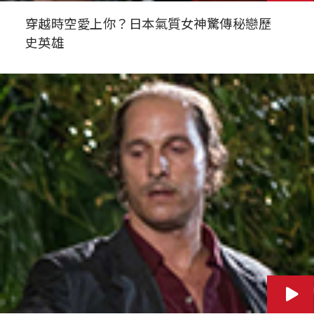
穿越時空愛上你？日本氣質女神驚傳秘戀歷
史英雄