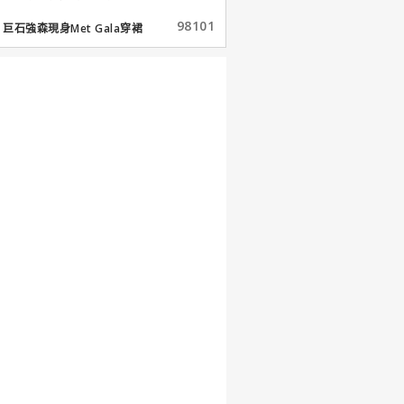
98101
巨石強森現身Met Gala穿裙
子...