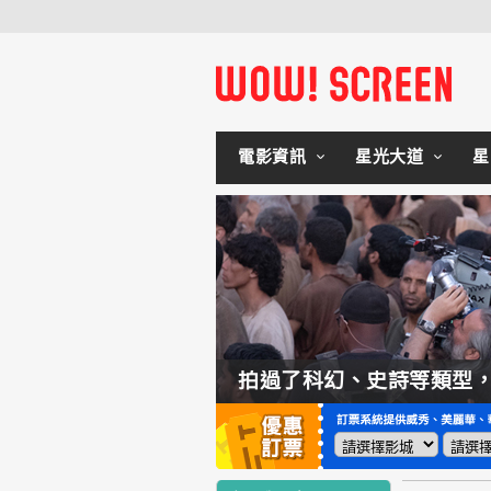
電影資訊
星光大道
星
如何交棒蜘蛛人？湯姆霍蘭：「我們有一個完整的計畫。」
拍過了科幻、史詩等類型