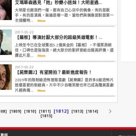
艾瑪華森遇見「她」秒變小迷妹！大明星遇到偶像的超真實反應
大明星也跟我們一樣，都有自己心目中的偶像，有的是歌
手、有的是演員，無論是哪一款，當他們與偶像面對面第一
次接觸時...
2017-03-22
【羅根】導演討厭大部分的超級英雄電影！為什麼？
上映至今已在全球賣出5.2億美金的【羅根】，不僅票房絕
佳，口碑也是強強滾，絕大部分的影評更給出極高評價，盛
讚此片是...
2017-03-22
【屍樂園2】有望開拍？最新進度報告！
2009年的限制級恐怖冒險喜劇【屍樂園】是許多B級恐怖片
迷最喜愛的新經典，片中不少自嘲笑梗也早已成為殭屍喜劇
片經典橋...
[1812]
808]
[1809]
[1810]
[1811]
[1813]
[1814]
[1815]
互動版