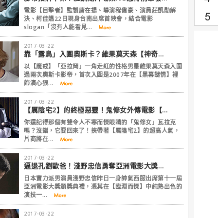
電影【目擊者】監製唐在揚、導演程偉豪、演員莊凱勛解
決、柯佳嬿22日現身台南出席首映會，結合電影
slogan「沒有人能看見...
2017-03-22
靠「露鳥」入圍奧斯卡？維果莫天森【神奇大隊長】正面全裸不扭捏
以【魔戒】「亞拉岡」一角走紅的性格男星維果莫天森入圍
過兩次奧斯卡影帝，首次入圍是2007年在【黑幕謎情】裡
飾演心狠...
2017-03-22
【厲陰宅2】的終極惡靈！鬼修女外傳電影【The Nun】開拍！
你還記得那個有雙令人不寒而慄眼睛的「鬼修女」瓦拉克
嗎？沒錯，它要回來了！挾帶著【厲陰宅2】的超高人氣，
片商將在...
2017-03-22
逼退孔劉歐爸！淺野忠信勇奪亞洲電影大獎影帝！
日本實力派男演員淺野忠信昨日一身帥氣西服出席第十一屆
亞洲電影大獎頒獎典禮，憑其在【臨淵而慄】中純熟出色的
演技一...
2017-03-22