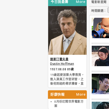
今日我最壽
More
電影新星聞
時間篩選：
達斯汀霍夫曼
Dustin Hoffman
1937.08.08 89歲
19歲起便放棄大學教育，
進入演員工作室研習，之
後他到紐約尋求機會，直
到1965年才在外百老匯
及電視臺爭到些小角色。
好康快報
More
由於外表其貌不揚、身材
又矮，受到許多局限，但
8月份訂閱世界電影方
努力再加上演技的磨練，
案