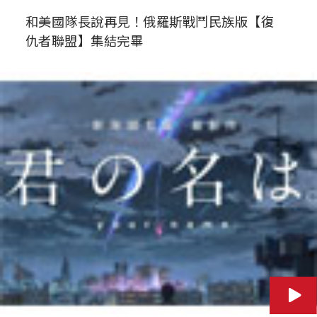
和美國隊長說再見！俄羅斯戰鬥民族版【復
仇者聯盟】集結完畢