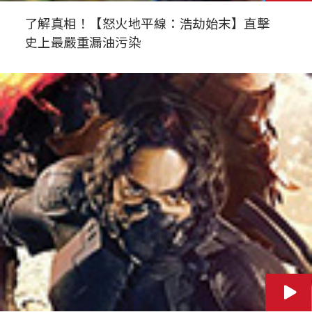
了解真相！【怒火地平線：浩劫始末】直擊
史上最嚴重漏油污染