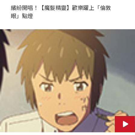
繽紛開唱！【魔髮精靈】歡樂躍上「倫敦
眼」點燈