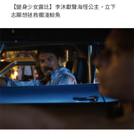
【變身少女露比】李沐獻聲海怪公主，立下
志願想拯救擱淺鯨魚