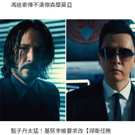
馮迪索傳不滿傑森摩莫亞
甄子丹太猛！基努李維要求改【捍衛任務