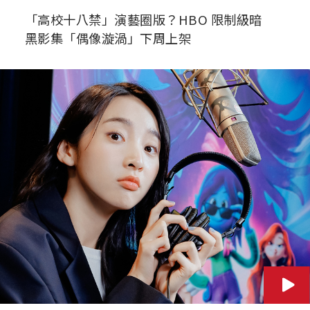
「高校十八禁」演藝圈版？HBO 限制級暗
黑影集「偶像漩渦」下周上架