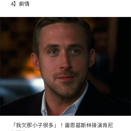
4】劇情
「我欠那小子很多」！雷恩葛斯林接演肯尼