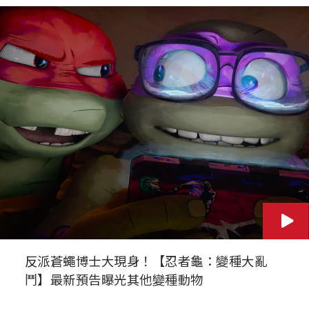
反派蒼蠅博士大現身！【忍者龜：變種大亂
鬥】最新預告曝光其他變種動物