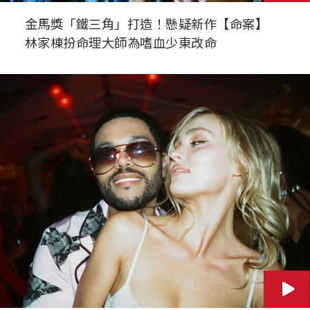
金馬獎「鐵三角」打造！懸疑新作【命案】
林家棟扮命理大師為嗜血少東改命