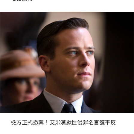
檢方正式撤案！艾米漢默性侵罪名喜獲平反