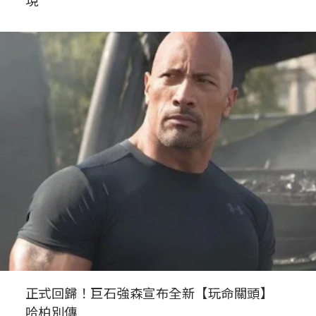
正式回歸！巨石強森宣布全新【玩命關頭】
哈柏別傳