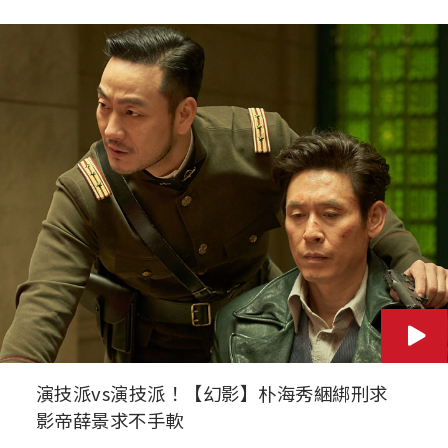
演技派vs演技派！【幻影】朴海秀綑綁刑求
影帝薛景求不手軟