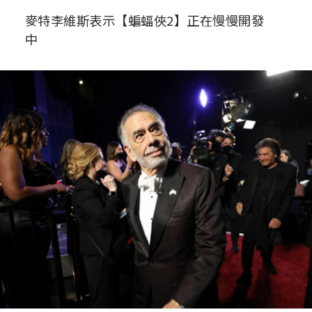
麥特李維斯表示【蝙蝠俠2】正在慢慢開發
中