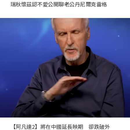
瑞秋懷茲認不愛公開聊老公丹尼爾克雷格
【阿凡達2】將在中國延長映期 卻跌破外