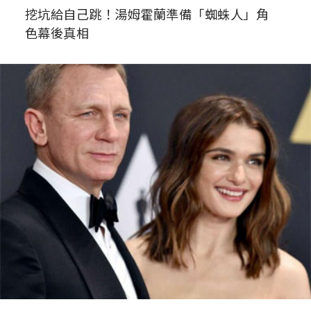
挖坑給自己跳！湯姆霍蘭準備「蜘蛛人」角
色幕後真相