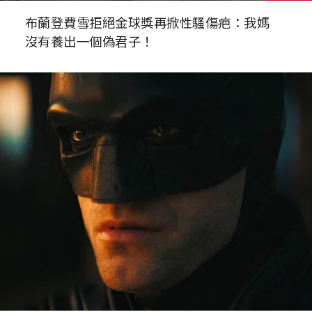
布蘭登費雪拒絕金球獎再掀性騷傷疤：我媽
沒有養出一個偽君子！