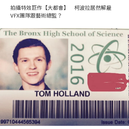
拍攝特效巨作【大都會】 柯波拉居然解雇
VFX團隊跟藝術總監？