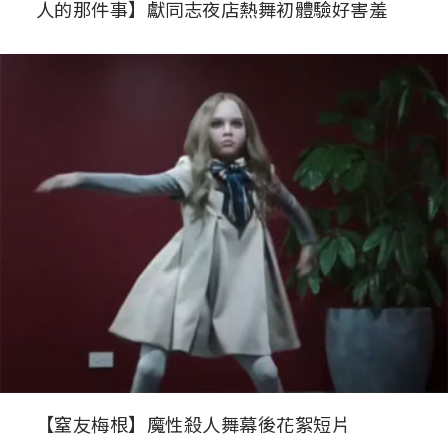
人的那件事】獻同志夜店熱舞初體驗好害羞
【窒友梅根】魔性殺人舞幕後花絮短片