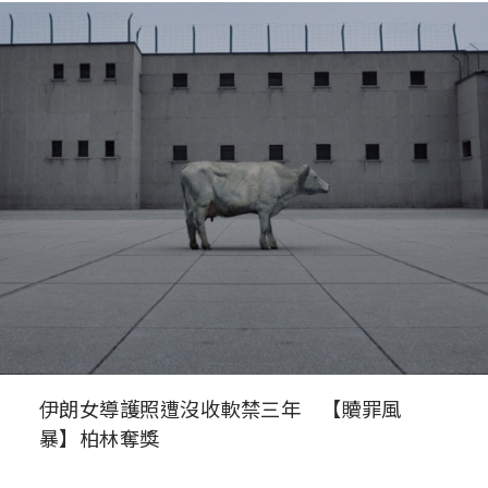
伊朗女導護照遭沒收軟禁三年 【贖罪風
暴】柏林奪獎