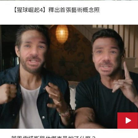
【猩球崛起4】釋出首張藝術概念照