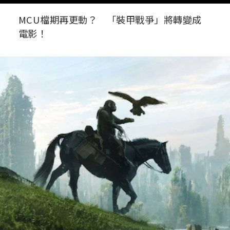
MCU檔期再更動？ 「裝甲戰爭」將轉變成
電影！