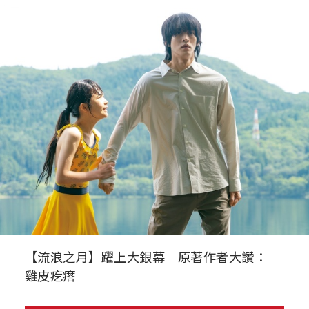
【流浪之月】躍上大銀幕 原著作者大讚：
雞皮疙瘩