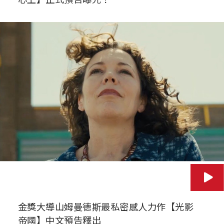
金獎大導山姆曼德斯最私密感人力作【光影
帝國】中文預告釋出