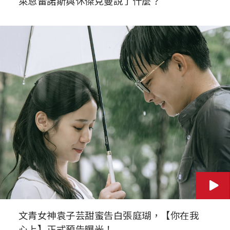
萊恩雷諾斯與休傑克曼說了什麼？
文青女神袁子芸甜蜜告白張庭瑚，【你在我
心上】正式預告曝光！