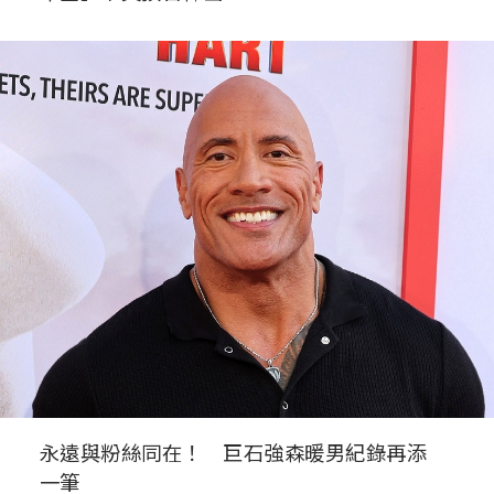
永遠與粉絲同在！ 巨石強森暖男紀錄再添
一筆