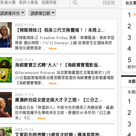
影展大觀
影評人專區
話題特寫
台北
2025-11-14
【辣媽辣妹2】祖孫三代交換靈魂！｜本周上線、電視首播推薦
【辣媽辣妹2】Freakier Friday 演員：琳賽羅涵、潔美李寇
蒂斯 播出時間：11/12 Disney+上線 故事發生在黛絲與安
娜母女經歷過身...
2025-11-14
海綿寶寶正式轉“大人”！【海綿寶寶電影版：尋寶大冒險】攜手比奇堡好友踏上冥界冒險
統計時
©Paramount Pictures 派拉蒙動畫暨尼克電影將於12月
25日聖誕節檔期推出備受觀眾喜愛的海綿寶寶全新動畫電影
本週
【海綿寶寶電影...
本週
2025-11-13
廣瀨鈴扮惡女遊走兩大才子之間，【三分之愛】重現日本文學史上傳奇三角戀
改編自日本「神童詩人」中原中也的傳奇三角戀故事，編劇
田中陽造攜手名導根岸吉太郎，將塵封40多年的「幻之劇
本」《三...
2025-11-13
艾蜜莉布朗透露19歲首次試鏡，導演竟要她想像這個母湯場景？