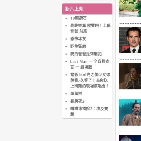
發展。在紐約她曾尋得一
份跳芭蕾舞的職業，但不
新片上架
久由於膝蓋受傷而被迫放
棄。18歲時，母親帶她來
18顆鑽石
到好萊塢尋求在銀幕上的
最終樂章 吹響吧！上低
發展。一天她在好萊塢的
音號 前篇
林蔭道上遇見一位經紀
恐怖冰友
人，8個月之後，這位經
紀人幫她在好萊塢找到一
野生狂廚
份工作。從此，她開始在
我的爸爸是死刑犯
好萊塢的學習和演藝生
Last Man ー 全盲搜查
涯。多年來在好萊塢發
官 ー 劇場版
展，憑著出色的外貌以及
不斷磨練的演技，近年來
電影 Idol光之美少女你
終於擠身好萊塢重要女星
與我♪久等了！為你送
之列，同時也由於在【女
上閃耀的現場演唱會！
魔頭】一片扮醜加上突破
血鬼村
性的演技，使她獲得了第
暴戾夜2
76屆奧斯卡最佳女主角獎
的肯定。
喵喵博物館2：埃及寶
藏