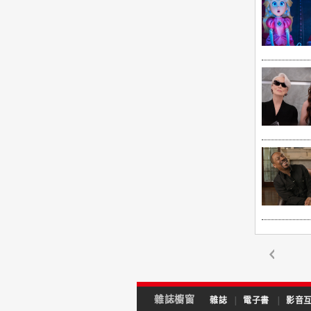
雜誌櫥窗
雜誌
|
電子書
|
影音