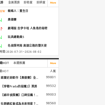
票房
全美票房
好奇度
好評度
蜘蛛人：重生日
奧德賽
劇場版 吉伊卡哇 人魚島的秘密
玩具總動員5
名偵探柯南 高速公路的墮天使
間:2026-07-31~2026-08-02
最HOT
本週推薦
最HOT
人氣
99801
諾蘭史詩鉅作【奧德賽】全...
99532
【穿著Prada的惡魔2】票房
大...
99003
【綿羊偵探團】口碑狂飆！...
98560
社群網紅會成為未來明星？...