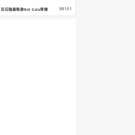
98101
巨石強森現身Met Gala穿裙
子...