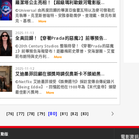
羅潔塔公主亮相！【超級瑪利歐銀河電影版】首支預告曝光
©Universal 由再度回歸的導演亞倫霍瓦特以及麥可傑勒尼
克執導，克里斯普瑞特、安雅泰勒喬伊、查理戴、傑克布萊
克、基根...
2025-11-13
全員回歸！【穿著Prada的惡魔2】前導預告曝光！⁣
©20th Century Studios 整裝待發！《穿著Prada的惡魔
2》前導預告海報發布！距離梅莉史翠普、安海瑟薇、艾蜜
莉布朗特與史丹利...
2025-11-12
艾迪墨菲回顧在頒獎時調侃奧斯卡不頒給黑人，羅賓威廉斯曾阻止過他！
©Netflix 艾迪墨菲接受《娛樂週刊》採訪宣傳自傳紀錄片
【Being Eddie】，回憶起他在1988年為【末代皇帝】頒發
最佳影片獎時...
[80]
[76]
[77]
[78]
[79]
[81]
[82]
[83]
互動版
電影資訊