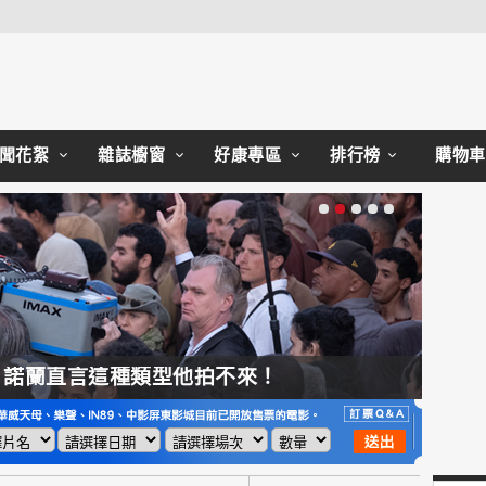
聞花絮
雜誌櫥窗
好康專區
排行榜
購物車
，諾蘭直言這種類型他拍不來！