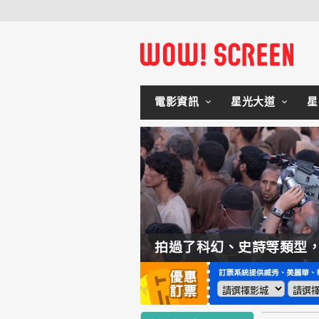
電影資訊
星光大道
星
如何交棒蜘蛛人？湯姆霍蘭：「我們有一個完整的計畫。」
拍過了科幻、史詩等類型