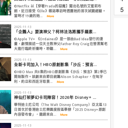
©Netflix 以【穿著Prada的惡魔】闖出名號的艾蜜莉布
朗，近日接受《Elle》雜誌專訪時透露她的首次試鏡經驗。
當時才19歲的她...
2025-11-13
「企鵝人」要演神父？柯林法洛將攜手羅素兄弟挑戰這部漫畫改編！
©Apple TV+ 《Ordained》是一部由Bad Idea發行的漫
畫，劇情描述一位天主教神父Father Roy Craig在替黑幫老
大進行臨終祈禱時，聆聽...
2025-11-13
全新卡司加入！HBO原創影集「沙丘：預言」第2季開始製作
©HBO Max 共8集的HBO原創影集《沙丘：預言》第2季已
開始製作。該劇來自節目統籌Alison Schapker，在匈牙
利、約旦和西班牙取景...
2025-11-13
神仙打架夢幻卡司陣容！2026年 Disney+ 話題影集必追片單搶先看
華特迪士尼公司（The Walt Disney Company）亞太區13
日首次於香港迪士尼樂園度假區舉辦「2025 Disney+原創
內容發布會」，邀請來自...
2025-11-13