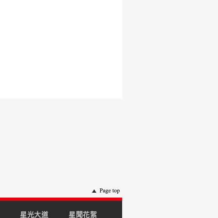
星光大道
星聞花絮