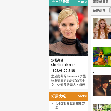
今日我最壽
More
電影新星聞
時間篩選：
莎莉賽隆
Charlize Theron
1975.08.07 51歲
生於南非的Benoni，外型
極為美麗的她是混血獨生
女，父親是法國人，母親
則是德國人。6歲時即開
始學習芭蕾舞，16歲時曾
好康快報
More
在當地贏得模特大賽的冠
軍。之後她遠渡重洋先後
8月份訂閱世界電影方
到過到義大利和美國尋求
案