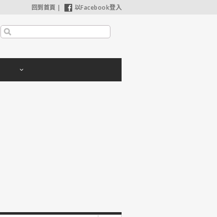
回到首頁
|
以Facebook登入
【奧德賽】配角也精采，扮演女巫瑟西的心情？珊曼莎莫頓：「感覺就像重生」
【哈利波特：神秘的魔法石】2