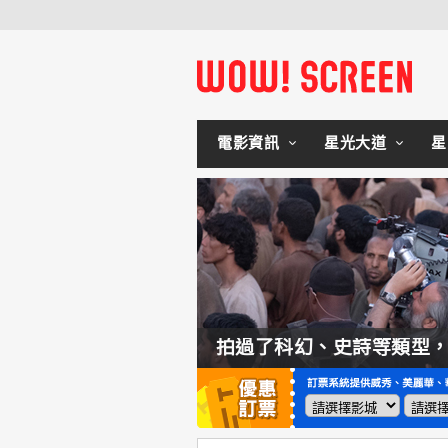
電影資訊
星光大道
星
型，諾蘭直言這種類型他拍不來！