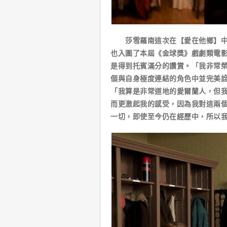
莎雪羅南這次在【愛在他鄉】中將
也入圍了本屆《金球獎》戲劇類電
是得到托賓滿分的讚賞。「我非常
個與自身極度連結的角色中並完美
「我算是非常道地的愛爾蘭人，但
而更激起我的感受，因為我對這兩
一切，即使至今仍在經歷中，所以