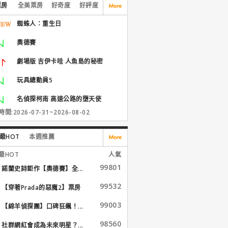
票房
全美票房
好奇度
好評度
蜘蛛人：重生日
奧德賽
劇場版 吉伊卡哇 人魚島的秘密
玩具總動員5
名偵探柯南 高速公路的墮天使
間:2026-07-31~2026-08-02
最HOT
本週推薦
最HOT
人氣
99801
諾蘭史詩鉅作【奧德賽】全...
99532
【穿著Prada的惡魔2】票房
大...
99003
【綿羊偵探團】口碑狂飆！...
98560
社群網紅會成為未來明星？...