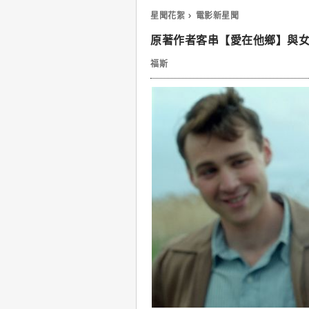
星聞花絮
電影新星聞
原著作者客串【愛在他鄉】與
福斯