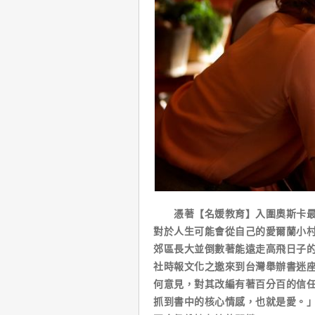
憑著【名媛教育】入圍奧斯卡最佳
對於人生可能會從自己的愛爾蘭小
郊區長大並倒數著能遠走高飛日子
社時報文化之邀來到台灣舉辦書迷
何意見，對其改編有著百分百的信
抓到書中的核心情感，也就是愛。