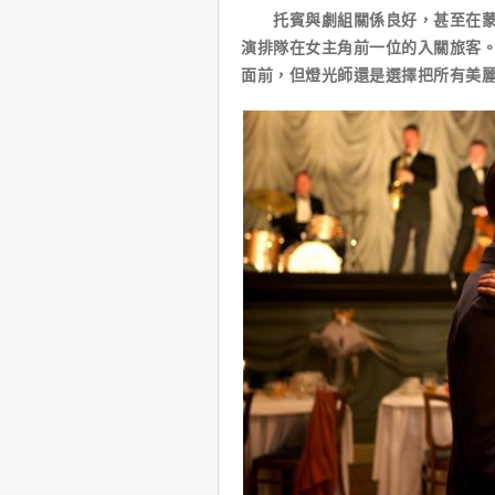
托賓與劇組關係良好，甚至在蒙特
演排隊在女主角前一位的入關旅客
面前，但燈光師還是選擇把所有美