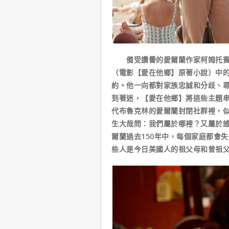
備受讚譽的愛爾蘭作家柯姆托賓（
（電影【愛在他鄉】原著小說）中
約。他一向都對家族忠誠和分歧、
到著迷，【愛在他鄉】將這些主題串
代布魯克林的愛爾蘭封閉社群裡，
生大哉問：我們屬於哪裡？又屬於
爾蘭過去150年中，每個家庭都會
些人是今日美國人的祖父母和曾祖