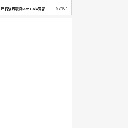
98101
巨石強森現身Met Gala穿裙
子...