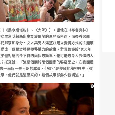
《黑水燈塔船》、《大師》），讓他在《布魯克林》
的女主角艾莉絲出生於愛爾蘭的恩尼斯科西，而後移居紐
尋找歸宿和身分、女人與男人渴望並建立愛情方式的主題感
聯成一個關於移民轉移權力的故事，背景雖設於1950年
似乎也對應古今不變的兩個最簡單、也可能最令人畏懼的人
誰？托賓說：「這是個關於兩個國家的秘密歷史，在我國愛
失去一兩個一去不返的成員，但這也是美國的秘密歷史，這
父母，他們就是這麼來的，這個故事卻鮮少被講述。」