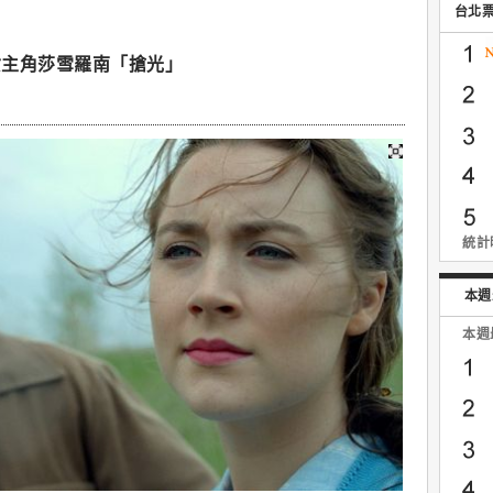
台北
女主角莎雪羅南「搶光」
統計時
本週
本週