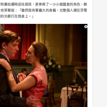
婁拍攝時前往探班，更參與了一小小跑龍套的角色，飾
。他笑著說：「雖然我有著龐大的身軀，也整個人擋在莎雪
麗的光都打在她身上。」