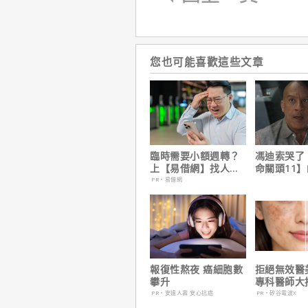
您也可能喜歡這些文章
臨時需要小額週轉？
馮迪索哭了
上【易借網】找人
命關頭11
幫！資金快速到位
他十年來看
PR・易借網
報復性熬夜 癌細胞數
拒絕無效醫
攀升
專科醫師大
電波 X 讓
PR・安達人壽 安心抗癌
PR・矽谷電波X
外更強韌