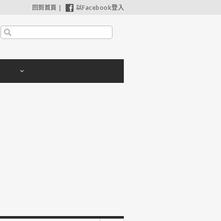
回到首頁
|
以Facebook登入
安海瑟薇苦等8年如願合作