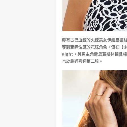
帶有古巴血統的火辣美女伊娃曼德
等到賣弄性感的花瓶角色，但在【末
Right，與男主角雷恩葛斯林相識
也於最近喜迎第二胎。