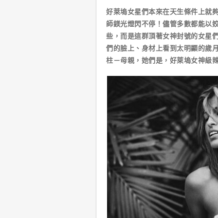
好萊塢女星們本來在天生條件上就
師鎂光燈閃不停！儘管多數都能以
些，而是這群頂著女神封號的女星
們的臉上、身材上看到太明顯的歲
柱－母親，她們是，好萊塢女神級