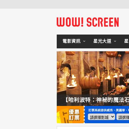
電影資訊
星光大道
星
【奧德賽】配角也精采，扮演女巫瑟西的心情？珊曼莎莫頓：「感覺就像重生」
【哈利波特：神秘的魔法石