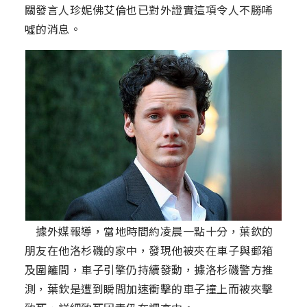
關發言人珍妮佛艾倫也已對外證實這項令人不勝唏
噓的消息。
據外媒報導，當地時間約凌晨一點十分，葉欽的
朋友在他洛杉磯的家中，發現他被夾在車子與郵箱
及圍籬間，車子引擎仍持續發動，據洛杉磯警方推
測，葉欽是遭到瞬間加速衝擊的車子撞上而被夾擊