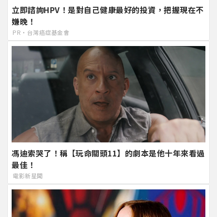
立即諮詢HPV！是對自己健康最好的投資，把握現在不
嫌晚！
PR・台灣癌症基金會
馮迪索哭了！稱【玩命關頭11】的劇本是他十年來看過
最佳！
電影新星聞