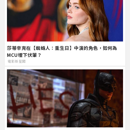
莎蒂辛克在【蜘蛛人：重生日】中演的角色，如何為
MCU埋下伏筆？
電影新星聞