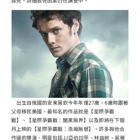
致死，詳細致死因素仍在調查中。
出生自俄國的安東葉欽今年年僅27歲，6歲時跟著
父母移民美國，最知名的作品就是【星際爭霸
戰】、【星際爭霸戰：闇黑無界】以及即將在下個
月上映的【星際爭霸戰：浩瀚無垠】。許多與他合
作過的導演、明星包括JJ亞伯拉罕、林詣彬、茱蒂