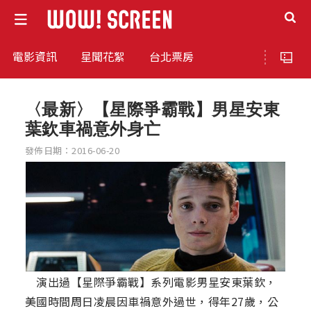
電影資訊
星聞花絮
台北票房
〈最新〉【星際爭霸戰】男星安東
葉欽車禍意外身亡
發佈日期：2016-06-20
演出過【星際爭霸戰】系列電影男星安東葉欽，
美國時間周日凌晨因車禍意外過世，得年27歲，公