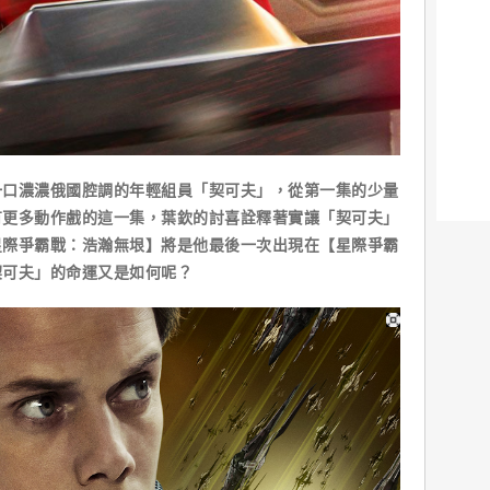
濃濃俄國腔調的年輕組員「契可夫」，從第一集的少量
有更多動作戲的這一集，葉欽的討喜詮釋著實讓「契可夫」
星際爭霸戰：浩瀚無垠】將是他最後一次出現在【星際爭霸
契可夫」的命運又是如何呢？