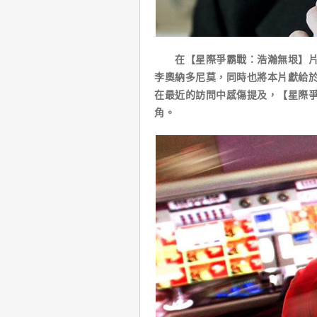
在【星際爭霸戰：浩瀚無垠】片尾，
李奧納多尼莫，同時也將本片獻給於
在最近的訪問中感傷提及，【星際爭
角。