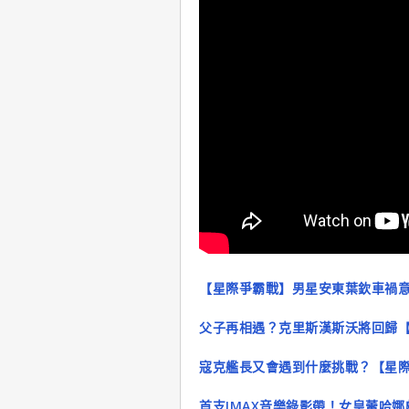
【星際爭霸戰】男星安東葉欽車禍
父子再相遇？克里斯漢斯沃將回歸
寇克艦長又會遇到什麼挑戰？【星
首支IMAX音樂錄影帶！女皇蕾哈