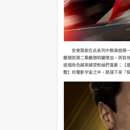
安東葉欽在此系列中飾演說得一口
鏡頭到第二集鏡頭明顯增加，再到
這個角色越來越受粉絲們喜愛；【
戰】的電影宇宙之中，那接下來「