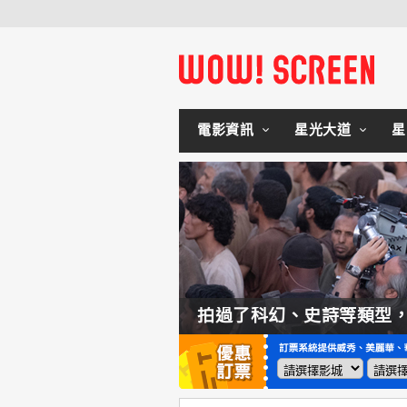
電影資訊
星光大道
星
如何交棒蜘蛛人？湯姆霍蘭：「我們有一個完整的計畫。」
拍過了科幻、史詩等類型