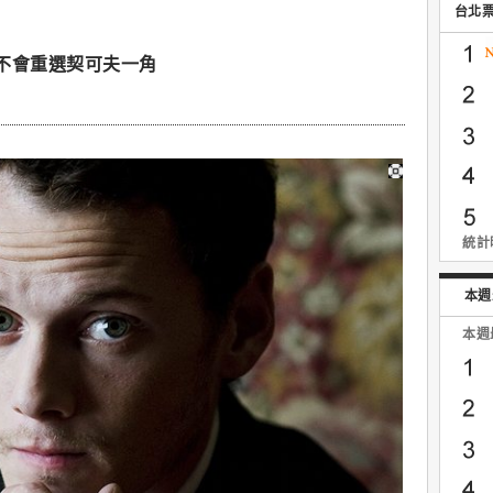
台北
不會重選契可夫一角
統計時
本週
本週