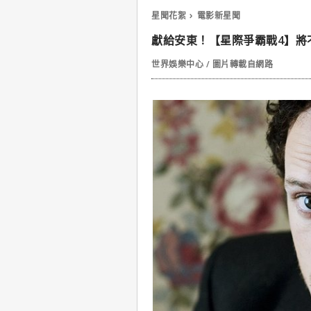
星聞花絮
電影新星聞
獻給安東！【星際爭霸戰4】將
世界娛樂中心 / 圖片轉載自網路