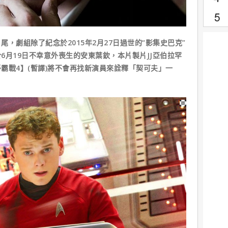
劇組除了紀念於2015年2月27日過世的“影集史巴克”
6月19日不幸意外喪生的安東葉欽，本片製片JJ亞伯拉罕
霸戰4】(暫譯)將不會再找新演員來詮釋「契可夫」一