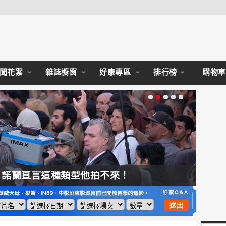
Close
聞花絮
雜誌櫥窗
好康專區
排行榜
購物車
，諾蘭直言這種類型他拍不來！