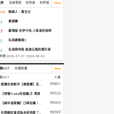
票房
全美票房
好奇度
好評度
蜘蛛人：重生日
奧德賽
劇場版 吉伊卡哇 人魚島的秘密
玩具總動員5
名偵探柯南 高速公路的墮天使
間:2026-07-31~2026-08-02
最HOT
本週推薦
最HOT
人氣
99801
諾蘭史詩鉅作【奧德賽】全...
99532
【穿著Prada的惡魔2】票房
大...
99003
【綿羊偵探團】口碑狂飆！...
98560
社群網紅會成為未來明星？...