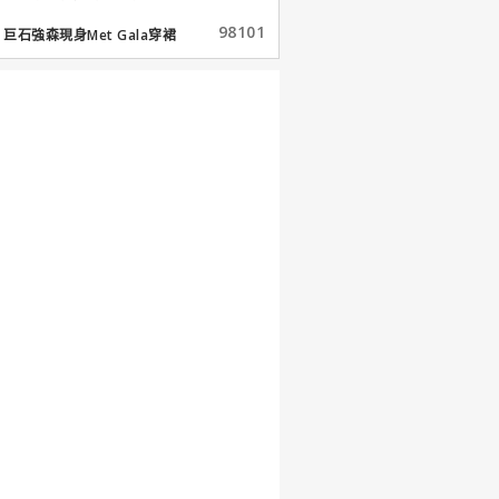
98101
巨石強森現身Met Gala穿裙
子...