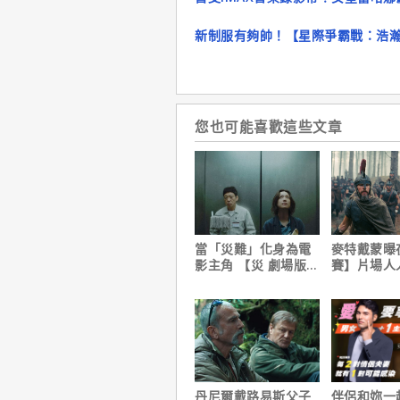
新制服有夠帥！【星際爭霸戰：浩
您也可能喜歡這些文章
當「災難」化身為電
麥特戴蒙曝
影主角 【災 劇場版】
賽】片場人
震撼感官與觀影思維
沒有特殊待
丹尼爾戴路易斯父子
伴侶和妳一