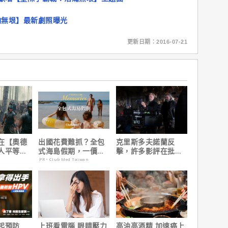
瀚無垠】最新劇照曝光
更新日期：2016-07-21
在【奧德
出國花費難抓？全包
克里斯多夫諾蘭反
人平等，
式海島假期，一價搞
擊，許多影評在批評
遇！
定食宿玩樂，省錢更
電影時有「根本上的
PR・Club Med Taiwan
省心！
缺陷」！
起預防
上班看電腦 眼睛壓力
高油高酒精 加速癌上