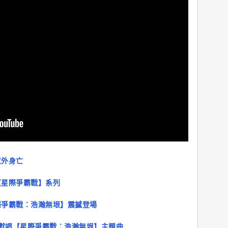
意外身亡
【星際爭霸戰】系列
際爭霸戰：浩瀚無垠】震撼登場
娜獻唱【星際爭霸戰：浩瀚無垠】主題曲