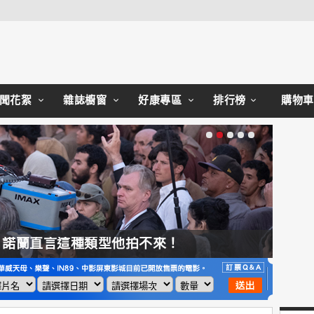
Close
聞花絮
雜誌櫥窗
好康專區
排行榜
購物車
，諾蘭直言這種類型他拍不來！