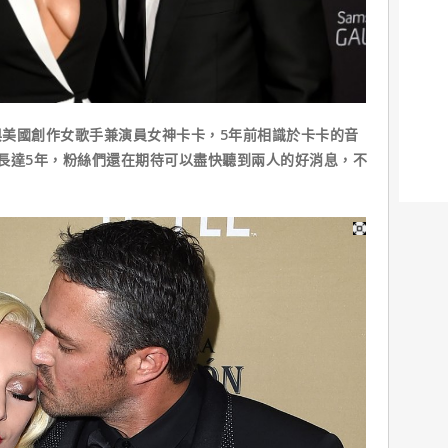
國創作女歌手兼演員女神卡卡，5年前相識於卡卡的音
長達5年，粉絲們還在期待可以盡快聽到兩人的好消息，不