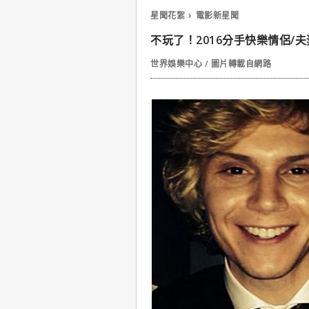
星聞花絮
電影新星聞
不玩了！2016分手快樂情侶/
世界娛樂中心 / 圖片轉載自網路