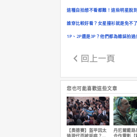
這種自拍想不看都難！這些明星脫到只剩下
誰穿比較好看？女星撞衫就是免不
1P、2P還是3P？他們都為雜誌拍
您也可能喜歡這些文章
【奧德賽】盔甲因太
丹尼爾戴路
過現代而被詬病？導
合作電影【