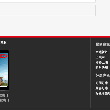
互動版
電影資訊
本週新片
上映中
即將上映
新片快報
好康專區
訂閱好康
購書好康
好康活動
號出刊
0號出刊