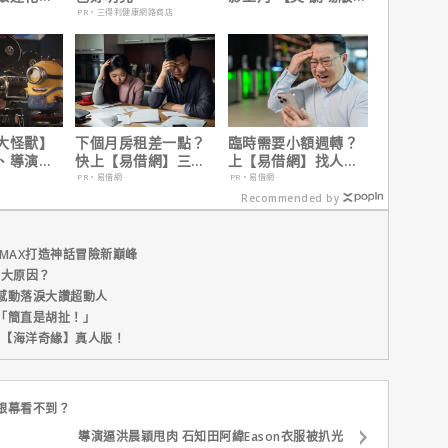
、電視首
震撼感官與觀影思維
PR・三得利健康網路商店
大怪獸】
下個月房租差一點？
臨時需要小額週轉？
、導演皮
快上【易借網】三分
上【易借網】找人
10個電影
鐘解決燃眉之急
幫！資金快速到位
PR・易借網
PR・易借網
Recommended by
MAX打造神話冒險新巔峰
五大原因？
感動落淚大讚超動人
「簡直是胡扯！」
新片【海洋奇緣】真人版！
銀幕看不到？
導演逼洪晨穎甩肉 石知田阿緯Eason衣服被扒光