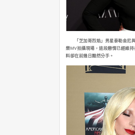
「芝加哥烈焰」男星泰勒金尼與美
樂MV拍攝現場，這段戀情已經維持
料卻在前幾日黯然分手。