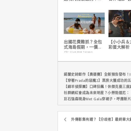
演克里斯多夫諾蘭親
｜本周上線
自解釋！
播推薦
出國花費難抓？全包
【小小兵＆
式海島假期，一價搞
彩蛋大解析
定食宿玩樂，省錢更
耶考芬解密
PR・Club Med Taiwan
省心！
梗！
諾蘭史詩鉅作【奧德賽】全新預告發布！I
【穿著Prada的惡魔2】票房大獲成功的
【綿羊偵探團】口碑狂飆！休傑克曼三度
社群網紅會成為未來明星？小勞勃道尼：
巨石強森現身Met Gala穿裙子，呼應
外傳影集有譜？【分歧者】最終章大