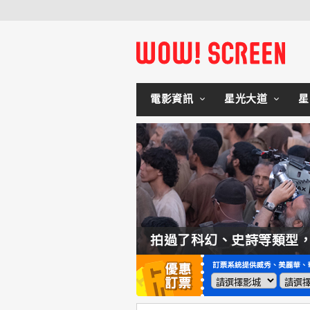
電影資訊
星光大道
星
如何交棒蜘蛛人？湯姆霍蘭：「我們有一個完整的計畫。」
拍過了科幻、史詩等類型