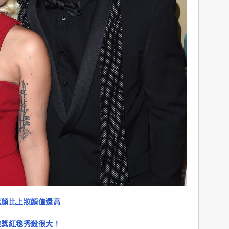
素顏比上妝顏值還高
美獎紅毯秀殺很大！