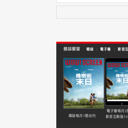
雜誌櫥窗
雜誌
|
電子書
|
影音
電子書每月3
雜誌每月1號出刊
影音互動版1