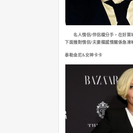
名人情侶/伴侶檔分手，在好萊塢
下面幾對情侶/夫妻檔感情關係急凍
泰勒金尼&女神卡卡