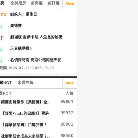
票房
全美票房
好奇度
好評度
蜘蛛人：重生日
奧德賽
劇場版 吉伊卡哇 人魚島的秘密
玩具總動員5
名偵探柯南 高速公路的墮天使
間:2026-07-31~2026-08-02
最HOT
本週推薦
最HOT
人氣
99801
諾蘭史詩鉅作【奧德賽】全...
99532
【穿著Prada的惡魔2】票房
大...
99003
【綿羊偵探團】口碑狂飆！...
98560
社群網紅會成為未來明星？...