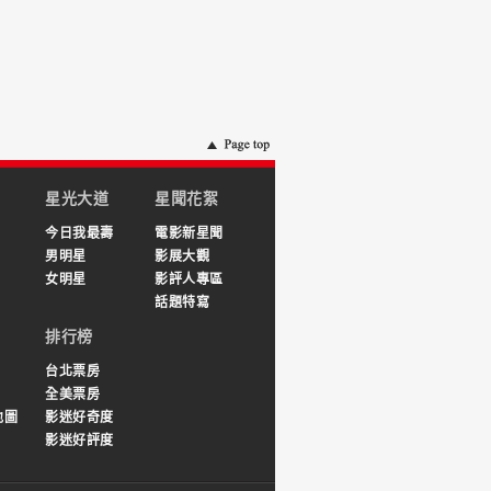
星光大道
星聞花絮
今日我最壽
電影新星聞
男明星
影展大觀
女明星
影評人專區
話題特寫
排行榜
台北票房
全美票房
地圖
影迷好奇度
影迷好評度