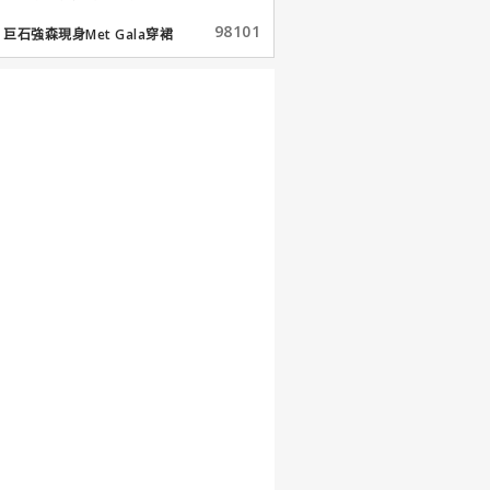
98101
巨石強森現身Met Gala穿裙
子...