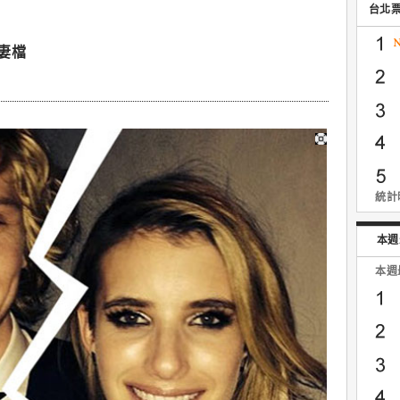
台北
夫妻檔
統計時
本週
本週