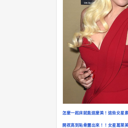
怎麼一起床就能這麼美！這些女星
開衩高到恥骨露出來！！女星葛萊