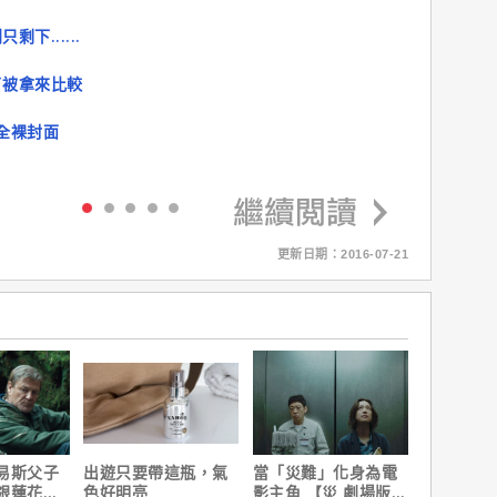
......
了被拿來比較
過全裸封面
更新日期：2016-07-21
易斯父子
出遊只要帶這瓶，氣
當「災難」化身為電
銀蓮花】
色好明亮
影主角 【災 劇場版】