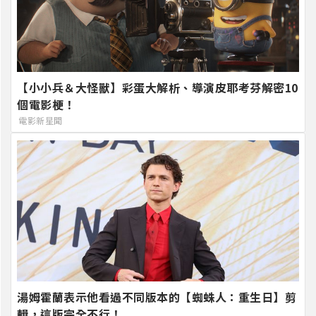
【小小兵＆大怪獸】彩蛋大解析、導演皮耶考芬解密10
個電影梗！
電影新星聞
湯姆霍蘭表示他看過不同版本的【蜘蛛人：重生日】剪
輯，這版完全不行！