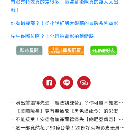
有沒有特效真的差很多！這些幕後照真的讓人太出
戲！
你看過幾部？！從小說紅到大銀幕的票房系列電影
先生你哪位啊？！他們拍電影拍到變臉
．
演出前還得先進「魔法訓練營」？你可能不知道的有趣電影幕後
．
【美國隊長】竟有顆致敬【黑色追緝令】的彩蛋？ 你可能沒注意到的電影「隱藏版小細節」
．
不能接受！安德魯加菲爾德痛失【納尼亞傳奇】角色理由
．
這一部竟然花了90億台幣！20部好萊塢影史最貴電影