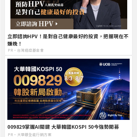
立即諮詢HPV！是對自己健康最好的投資，把握現在不
嫌晚！
PR・台灣癌症基金會
009829掌握AI關鍵 大華韓國KOSPI 50今強勢開募
PR・大華銀全能行銷方案