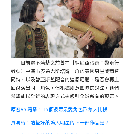
目前還不清楚之前曾在【納尼亞傳奇：黎明行
者號】中演出表弟尤斯塔斯一角的英國男星威爾普
爾特、以及替亞斯藍配音的連恩尼遜，是否會再度
回鍋演出同一角色，但根據創意團隊的說法，他們
希望能以全新的表現方式來吸引全球所有的觀眾。
原著VS.電影！15個觀眾最愛角色形象大比拼
真期待！這些好萊塢大明星的下一部作品是？