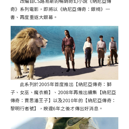
改編自CS路易斯的暢銷奇幻小說《納尼亞傳
奇》系列電影，即將以《納尼亞傳奇：銀椅》一
書、再度重返大銀幕。
此系列於2005年首度推出【納尼亞傳奇：獅
子、女巫、魔衣櫥】、2008年再推出續集【納尼亞
傳奇：賈思潘王子】以及2010年的【納尼亞傳奇：
黎明行者號】，睽違6年之後才傳出好消息。