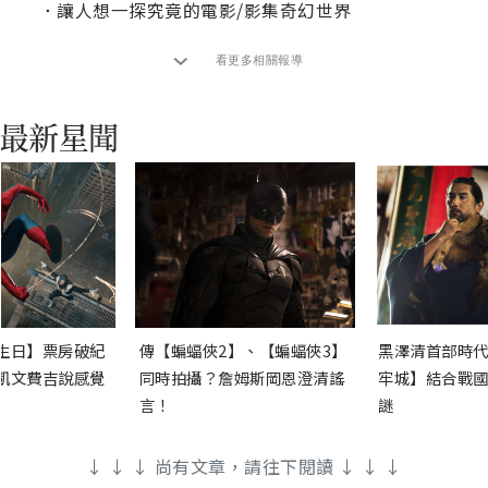
．
讓人想一探究竟的電影/影集奇幻世界
看更多相關報導
生日】票房破紀
傳【蝙蝠俠2】、【蝙蝠俠3】
黑澤清首部時代
凱文費吉說感覺
同時拍攝？詹姆斯岡恩澄清謠
牢城】結合戰國
言！
謎
↓ ↓ ↓ 尚有文章，請往下閱讀 ↓ ↓ ↓