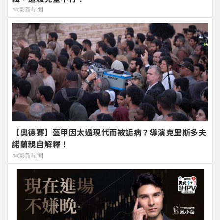
電影新星聞
【奧德賽】盔甲因太過現代而被詬病？導演克里斯多夫
諾蘭親自解釋！
電影新星聞