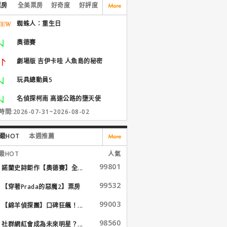
票房
全美票房
好奇度
好評度
蜘蛛人：重生日
奧德賽
劇場版 吉伊卡哇 人魚島的秘密
玩具總動員5
名偵探柯南 高速公路的墮天使
間:2026-07-31~2026-08-02
最HOT
本週推薦
最HOT
人氣
99801
諾蘭史詩鉅作【奧德賽】全...
99532
【穿著Prada的惡魔2】票房
大...
99003
【綿羊偵探團】口碑狂飆！...
98560
社群網紅會成為未來明星？...