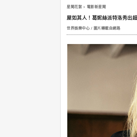
星聞花絮
電影新星聞
屋如其人！葛妮絲派特洛秀出
世界娛樂中心 / 圖片轉載自網路