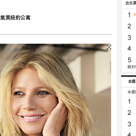
台北
超氣質紐約公寓
統計時
本週
本週