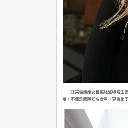
好萊塢嬌嬌女葛妮絲派特洛生長在
塢，不僅是國際知名女星、更曾拿