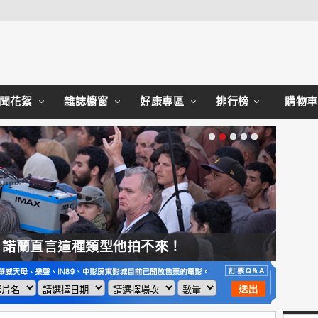
Close
聞花絮
雜誌櫥窗
好康專區
排行榜
購物車
，諾蘭直言這種類型他拍不來！