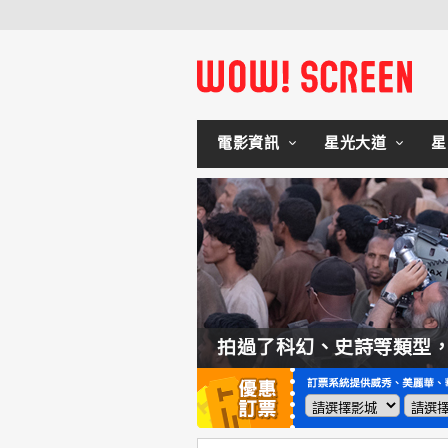
電影資訊
星光大道
星
如何交棒蜘蛛人？湯姆霍蘭：「我們有一個完整的計畫。」
拍過了科幻、史詩等類型