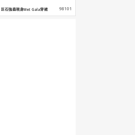
98101
巨石強森現身Met Gala穿裙
子...