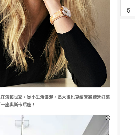
演藝世家，從小生活優渥，長大後也克紹箕裘踏進好萊
下一座奧斯卡后座！