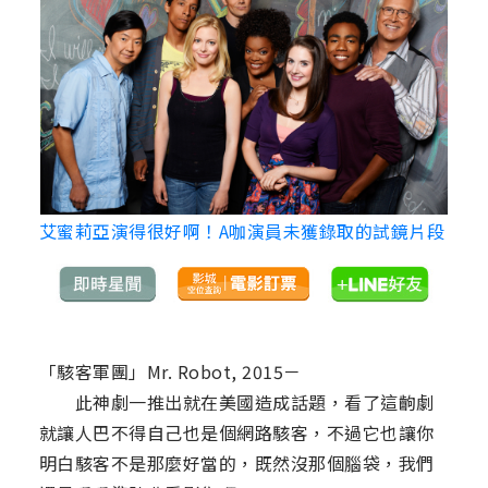
艾蜜莉亞演得很好啊！A咖演員未獲錄取的試鏡片段
「駭客軍團」Mr. Robot, 2015－
此神劇一推出就在美國造成話題，看了這齣劇
就讓人巴不得自己也是個網路駭客，不過它也讓你
明白駭客不是那麼好當的，既然沒那個腦袋，我們