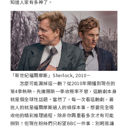
知道人家有多神了。
「新世紀福爾摩斯」Sherlock, 2010－
怎麼可能漏掉這一齣？從2010年開播到現在的
第4季熱映，先撇開新一季收視率不管，這齣劇本身
就是個全球性話題。當然了，每一次看這齣劇，最
迷人的就是福爾摩斯過人的偵探本事，想要完全吸
收他的精彩推理過程，除非你再重看多次才有可能
辦到！但現在粉絲們只盼望BBC一件事：別輕易讓