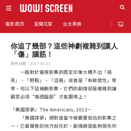
電影資訊
星聞花絮
台北票房
你追了幾部？這些神劇複雜到讓人
「傷」腦筋！
發佈日期：2017-01-23
一般對於電視影集的既定印象大概不出「搞
笑」、「輕鬆」、「沮喪」或者是「有啟發性」等
等，但以下這幾齣影集，它們的劇情卻是複雜到讓
觀眾必須“傷透腦筋”才能跟得上！
「美國諜夢」The Americans, 2013－
「美國諜夢」絕對是當今被嚴重低估的影集之
一，它最厲害的地方就在於，劇情總是能夠領先你