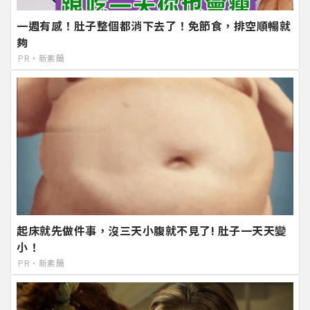
一週有感！肚子整個都消下去了！免節食，排空順暢就
夠
PR・新素簡
起床就先做件事，沒三天小腹就不見了! 肚子一天天變
小！
PR・新素簡