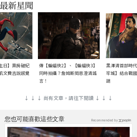
生日】票房破紀
傳【蝙蝠俠2】、【蝙蝠俠3】
黑澤清首部時
凱文費吉說感覺
同時拍攝？詹姆斯岡恩澄清謠
牢城】結合戰
言！
謎
↓ ↓ ↓ 尚有文章，請往下閱讀 ↓ ↓ ↓
您也可能喜歡這些文章
Recommended by