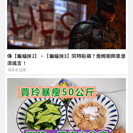
傳【蝙蝠俠2】、【蝙蝠俠3】同時拍攝？詹姆斯岡恩澄
清謠言！
電影新星聞