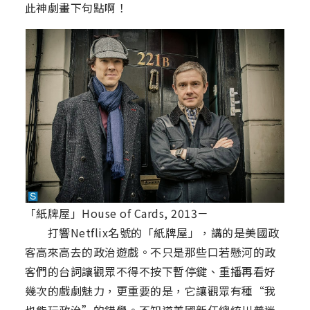
此神劇畫下句點啊！
「紙牌屋」House of Cards, 2013－
打響Netflix名號的「紙牌屋」，講的是美國政
客高來高去的政治遊戲。不只是那些口若懸河的政
客們的台詞讓觀眾不得不按下暫停鍵、重播再看好
幾次的戲劇魅力，更重要的是，它讓觀眾有種“我
也能玩政治”的錯覺。不知道美國新任總統川普迷