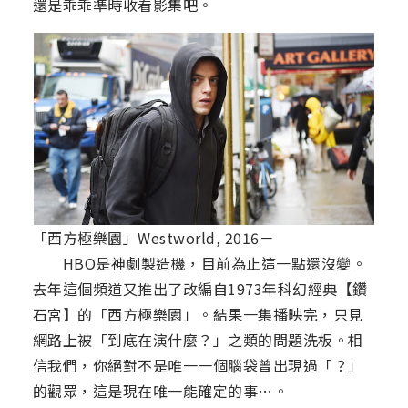
還是乖乖準時收看影集吧。
「西方極樂園」Westworld, 2016－
HBO是神劇製造機，目前為止這一點還沒變。
去年這個頻道又推出了改編自1973年科幻經典【鑽
石宮】的「西方極樂園」。結果一集播映完，只見
網路上被「到底在演什麼？」之類的問題洗板。相
信我們，你絕對不是唯一一個腦袋曾出現過「？」
的觀眾，這是現在唯一能確定的事…。