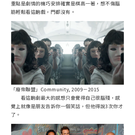
重點是劇情的機巧安排確實是棋高一著，想不傷腦
筋輕鬆看這齣戲，門都沒有。
「廢柴聯盟」Community, 2009－2015
看這齣劇最大的感想只會覺得自己很腦殘，感
覺上就像是朋友告訴你一個笑話，但他得說3次你才
了。