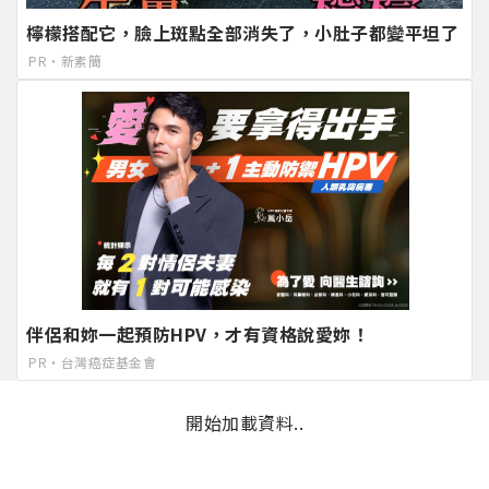
檸檬搭配它，臉上斑點全部消失了，小肚子都變平坦了
PR・新素簡
伴侶和妳一起預防HPV，才有資格說愛妳！
PR・台灣癌症基金會
開始加載資料..