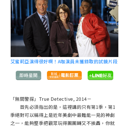
艾蜜莉亞演得很好啊！A咖演員未獲錄取的試鏡片段
「無間警探」True Detective, 2014－
首先必須指出的是，這裡講的只有第1季，第1
季絕對可以稱得上是近年美劇中最難能一見的神劇
之一，能夠整季把觀眾玩得團團轉又不挨轟，你就