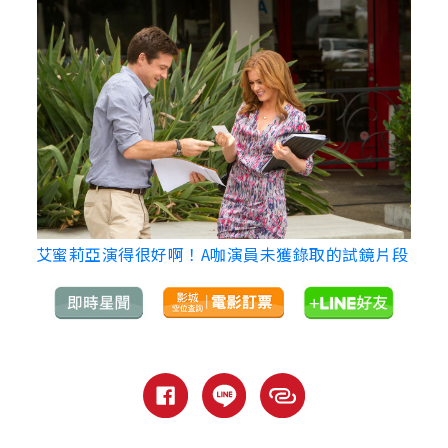
艾蜜莉亞演得很好啊！A咖演員未獲錄取的試鏡片段