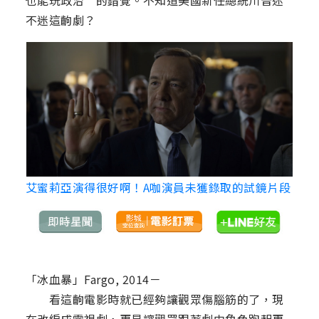
不迷這齣劇？
艾蜜莉亞演得很好啊！A咖演員未獲錄取的試鏡片段
「冰血暴」Fargo, 2014－
看這齣電影時就已經夠讓觀眾傷腦筋的了，現