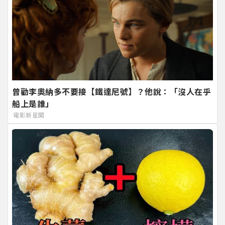
曾勸李奧納多不要接【鐵達尼號】？他說：「沒人在乎
船上是誰」
電影新星聞