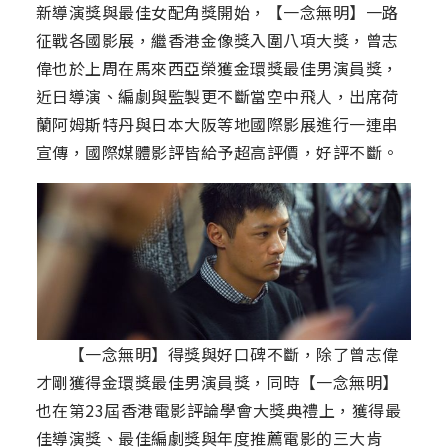
新導演獎與最佳女配角獎開始，【一念無明】一路
征戰各國影展，繼香港金像獎入圍八項大獎，曾志
偉也於上周在馬來西亞榮獲金環獎最佳男演員獎，
近日導演、編劇與監製更不斷當空中飛人，出席荷
蘭阿姆斯特丹與日本大阪等地國際影展進行一連串
宣傳，國際媒體影評皆給予超高評價，好評不斷。
【一念無明】得獎與好口碑不斷，除了曾志偉
才剛獲得金環獎最佳男演員獎，同時【一念無明】
也在第23屆香港電影評論學會大獎典禮上，獲得最
佳導演獎、最佳編劇獎與年度推薦電影的三大肯