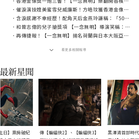
．
香港金像獎一炮三響！【一念無明】樂翻開香檳慶功趴
．
催淚演技媲美蜜雪兒威廉斯！方皓玟獲香港金像獎入圍崩潰大哭
．
含淚感謝不幸經歷！配角天后金燕玲謙稱：「50歲才開竅」
．
和曾志偉的兒子搶獎項 【一念無明】導演笑稱：「讓給我吧！」
．
再傳捷報！【一念無明】揚名荷蘭與日本大阪亞洲電影節
看更多相關報導
生日】票房破紀
傳【蝙蝠俠2】、【蝙蝠俠3】
黑澤清首部時代