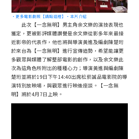
‧更多電影劇照【請點這裡】
‧本片介紹
此次【一念無明】男主角余文樂的演技表現也
獲定，更被影評媒體讚譽是余文樂從影多年來最接
近影帝的代表作，他也將與導演黃進及編劇陳楚珩
於來台為【一念無明】進行宣傳造勢，希望能讓更
多觀眾與媒體了解整部電影的創作，以及余文樂此
次為這角色所附出的種種心力；導演黃進與編劇陳
楚珩並將於19日下午14:40出席松菸誠品電影院的導
演特別放映場，與觀眾進行映後座談。【一念無
明】將於4月7日上映。