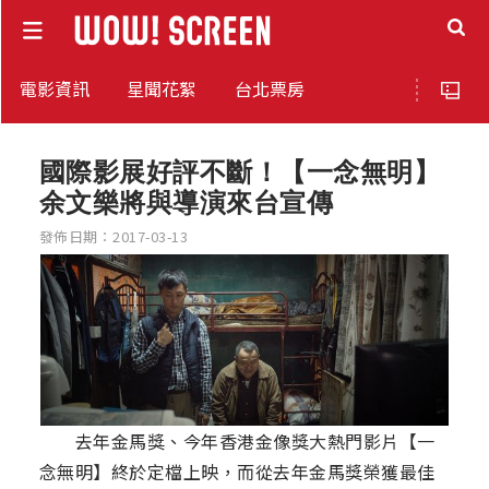
電影資訊
星聞花絮
台北票房
國際影展好評不斷！【一念無明】
余文樂將與導演來台宣傳
發佈日期：2017-03-13
去年金馬獎、今年香港金像獎大熱門影片【一
念無明】終於定檔上映，而從去年金馬獎榮獲最佳