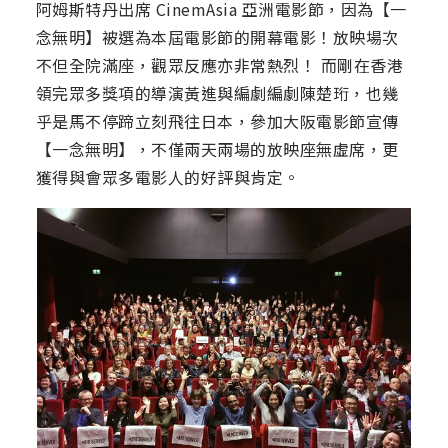
阿姆斯特丹出席 CinemAsia 亞洲電影節，因為【一
念無明】被選為本屆電影節的開幕電影！放映場次
不但全院滿座，觀眾反應亦非常熱烈！ 而剛在香港
領完眾多獎項的導演黃進與編劇編劇陳楚珩，也幾
乎是馬不停蹄立刻飛往日本，參加大阪電影節宣傳
【一念無明】，不僅兩天兩場的放映座無虛席，更
獲得與會眾多電影人的好評與肯定。