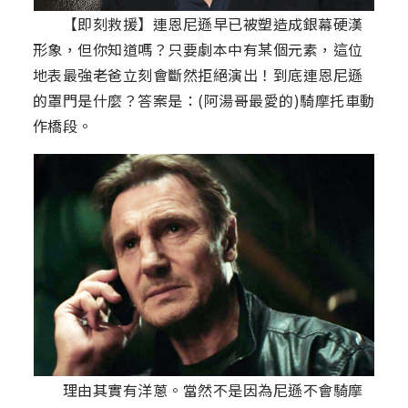
【即刻救援】連恩尼遜早已被塑造成銀幕硬漢
形象，但你知道嗎？只要劇本中有某個元素，這位
地表最強老爸立刻會斷然拒絕演出！到底連恩尼遜
的罩門是什麼？答案是：(阿湯哥最愛的)騎摩托車動
作橋段。
理由其實有洋蔥。當然不是因為尼遜不會騎摩