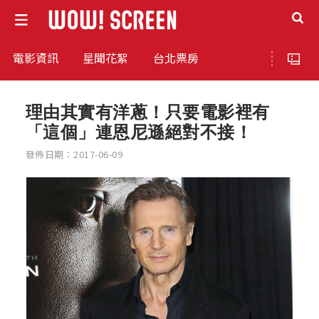
電影資訊
星聞花絮
台北票房
理由其實有洋蔥！只要電影裡有
「這個」連恩尼遜絕對不接！
發佈日期：2017-06-09