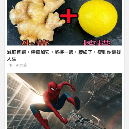
減肥首選，檸檬加它，堅持一週，腰細了，瘦到你懷疑
人生
PR・新素簡