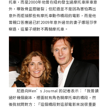
托車，而是2000年他曾在紐約發生過摩托車摔車意
外，導致骨盆腔破裂；但尼遜並不是因為害怕再出
意外而拒接那些有摩托車動作橋段的電影，而是他
曾親口答應過已於2009年意外過世的妻子娜塔莎李
察遜，這輩子絕對不再騎摩托車。
尼遜向Men’s Journal 的記者表示：「我曾讀
過好幾個劇本，裡面就有角色騎摩托車的橋段，然
後我就問對方：『這個橋段對這部電影來說很重要