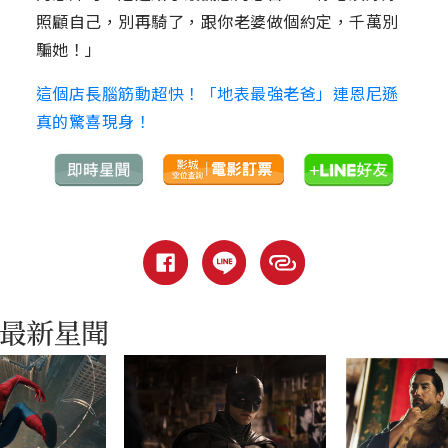
照顧自己，別再騎了，跟你老婆做個約定，千萬別
騙她！」
這個店長腦筋動超快！「地表最強老爸」連恩尼遜
真的驚喜現身！