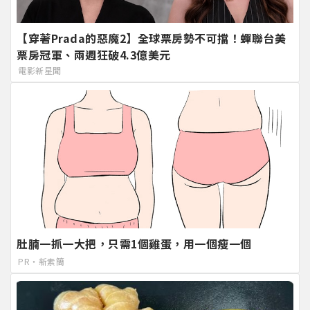
【穿著Prada的惡魔2】全球票房勢不可擋！蟬聯台美
票房冠軍、兩週狂破4.3億美元
電影新星聞
肚腩一抓一大把，只需1個雞蛋，用一個瘦一個
PR・新素簡