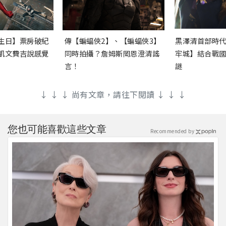
生日】票房破紀
傳【蝙蝠俠2】、【蝙蝠俠3】
黑澤清首部時
凱文費吉說感覺
同時拍攝？詹姆斯岡恩澄清謠
牢城】結合戰
言！
謎
↓ ↓ ↓ 尚有文章，請往下閱讀 ↓ ↓ ↓
您也可能喜歡這些文章
Recommended by