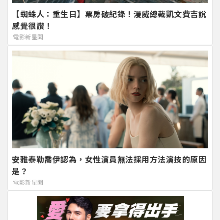
【蜘蛛人：重生日】票房破紀錄！漫威總裁凱文費吉說
感覺很讚！
電影新星聞
安雅泰勒喬伊認為，女性演員無法採用方法演技的原因
是？
電影新星聞